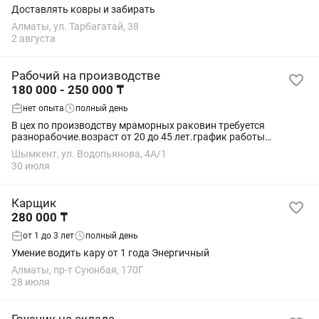
Доставлять ковры и забирать
Алматы, ул. Тарбагатай, 38
2 августа
Рабочий на производстве
180 000 - 250 000 ₸
нет опыта
полный день
В цех по производству мраморных раковин требуется
разнорабочие.возраст от 20 до 45 лет.график работы
понедельник -суббота с 8:00-17:00.обед за счет фирмы.з.п от
Шымкент, ул. Водопьянова, 4А/1
180.000-250.000 Водопьянова...
30 июля
Карщик
280 000 ₸
от 1 до 3 лет
полный день
Умение водить кару от 1 года Энергичный
Алматы, пр-т Суюнбая, 170Г
28 июля