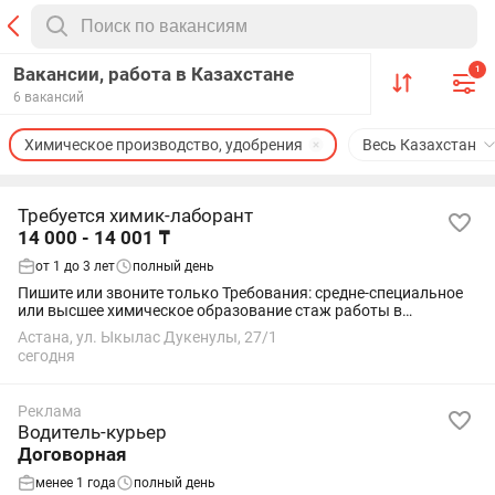
Вакансии, работа в Казахстане
1
6 вакансий
Химическое производство, удобрения
Весь Казахстан
Требуется химик-лаборант
14 000 - 14 001 ₸
от 1 до 3 лет
полный день
Пишите или звоните только Требования: средне-специальное
или высшее химическое образование стаж работы в
лаборатории на соответствующей должности не менее 1 года
Астана, ул. Ыкылас Дукенулы, 27/1
аналитический склад ума,...
сегодня
Реклама
Водитель-курьер
Договорная
менее 1 года
полный день