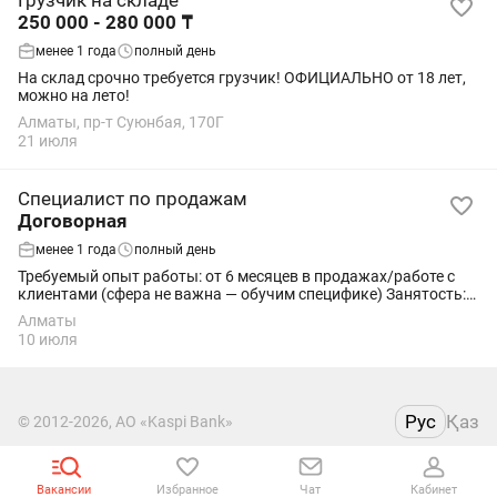
Грузчик на складе
250 000 - 280 000 ₸
менее 1 года
полный день
На склад срочно требуется грузчик! ОФИЦИАЛЬНО от 18 лет,
можно на лето!
Алматы, пр-т Суюнбая, 170Г
21 июля
Специалист по продажам
Договорная
менее 1 года
полный день
Требуемый опыт работы: от 6 месяцев в продажах/работе с
клиентами (сфера не важна — обучим специфике) Занятость:
полная, удалённая работа (любой город Казахстана, кроме
Алматы
Алматы) Мы — компания Almaty...
10 июля
Рус
Қаз
© 2012-2026, АО «Kaspi Bank»
Пользовательское соглашение
Вакансии
Избранное
Чат
Кабинет