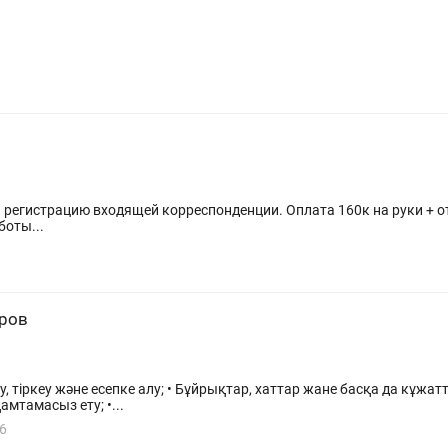
и регистрацию входящей корреспонденции. Оплата 160к на руки + 
боты...
дров
, тіркеу және есепке алу; • Бұйрықтар, хаттар жане басқа да кұжат
мтамасыз ету; •...
6