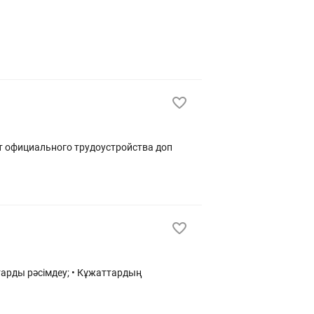
от официального трудоустройства доп
тарды рәсімдеу; • Кұжаттардың