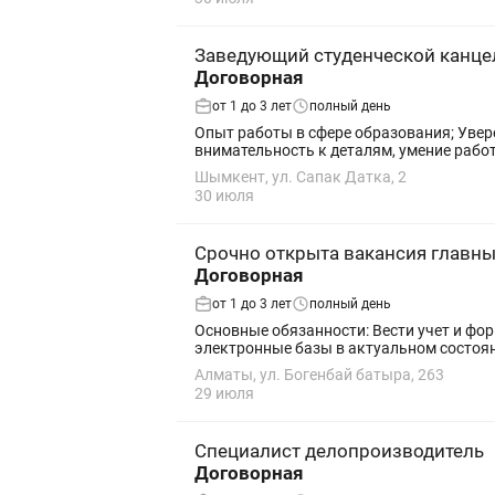
Заведующий студенческой канце
Договорная
от 1 до 3 лет
полный день
Опыт работы в сфере образования; Увер
внимательность к деталям, умение рабо
Шымкент, ул. Сапак Датка, 2
30 июля
Срочно открыта вакансия главны
Договорная
от 1 до 3 лет
полный день
Основные обязанности: Вести учет и ф
электронные базы в актуальном состоян
Алматы, ул. Богенбай батыра, 263
29 июля
Специалист делопроизводитель
Договорная