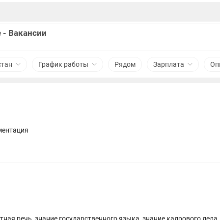
 - Вакансии
стан
График работы
Рядом
Зарплата
Оп
ментация
тная речь, знание государственного языка, знание кадрового дела