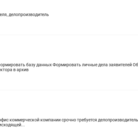
еля, делопроизводитель
Формировать базу данных Формировать личные дела заявителей О
ектора в архив
 офис коммерческой компании срочно требуется делопроизводитель
исходящей...