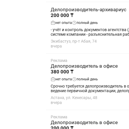
Делопроизводитель-архивариус
200 000 ₸
нет опыта
полный день
- учёт и контроль документов агентства 
системе компании - разъяснительная рабо
Экибастуз, пр-т Абая, 74
вчера
Реклама
Делопроизводитель в офисе
380 000 ₸
нет опыта
полный день
Срочно требуется делопроизводитель в 
ведение первичной документации, делоп
Астана, ул. Кенесары, 48
вчера
Реклама
Делопроизводитель в офисе
200 000 ₸