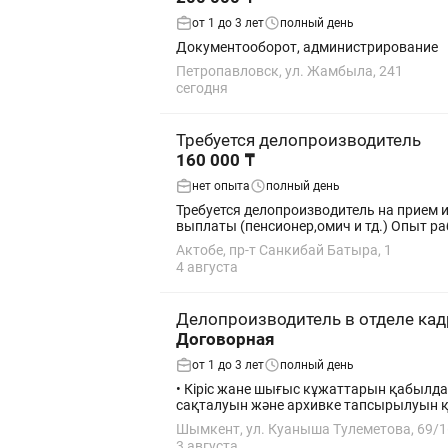
от 1 до 3 лет
полный день
Документооборот, администрирование
Петропавловск, ул. Жамбыла, 241
сегодня
Требуется делопроизводитель
160 000 ₸
нет опыта
полный день
Требуется делопроизводитель на прием 
выплаты (пенсионер,омич и тд.) Опыт ра
Актобе, пр-т Санкибай Батыра, 1
4 августа
Делопроизводитель в отделе ка
Договорная
от 1 до 3 лет
полный день
• Кіріс жане шығыс кұжаттарын қабылдау
сақталуын және архивке тапсырылуын қа
Шымкент, ул. Куаныша Тулеметова, 69/1
3 августа