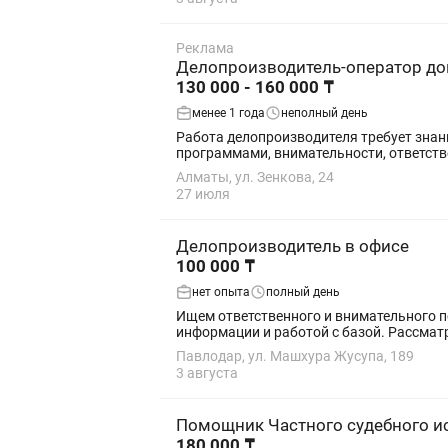
Реклама
Делопроизводитель-оператор д
130 000 - 160 000 ₸
менее 1 года
неполный день
Работа делопроизводителя требует знания правил оформления, регистрации и хранения документов, уверенного владения ПК и офисными
программами, внимательности, ответстве
Алматы, ул. Зенкова, 24
27 июля
Делопроизводитель в офисе
100 000 ₸
нет опыта
полный день
Ищем ответственного и внимательного п
информации и работой с базой. Рассмат
Павлодар, ул. Машхура Жусупа, 189
3 августа
Помощник Частного судебного и
180 000 ₸