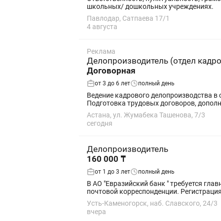
школьных/ дошкольных учреждениях.
Павлодар, Сатпаева 17/1
4 августа
Реклама
Делопроизводитель (отдел кадро
Договорная
от 3 до 6 лет
полный день
Ведение кадрового делопроизводства в 
Подготовка трудовых договоров, дополн
Астана, ул. Жумабека Ташенова, 7/3
сегодня
Делопроизводитель
160 000 ₸
от 1 до 3 лет
полный день
В АО "Евразийский банк " требуется гл
почтовой корреспонденции. Регистрация
Усть-Каменогорск, наб. Славского, 24/3
вчера