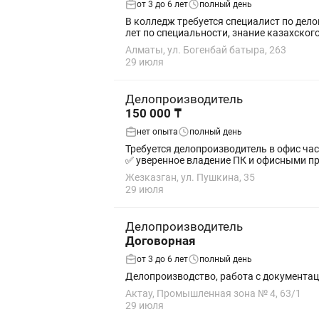
от 3 до 6 лет
полный день
В колледж требуется специалист по дел
лет по специальности, знание казахского
Алматы, ул. Богенбай батыра, 263
29 июля
Делопроизводитель
150 000 ₸
нет опыта
полный день
Требуется делопроизводитель в офис частного судебного исполнителя
✅ уверенное владение ПК и офисными пр
Жезказган, ул. Пушкина, 35
29 июля
Делопроизводитель
Договорная
от 3 до 6 лет
полный день
Делопроизводство, работа с документа
Актау, Промышленная зона № 4, 63/1
29 июля