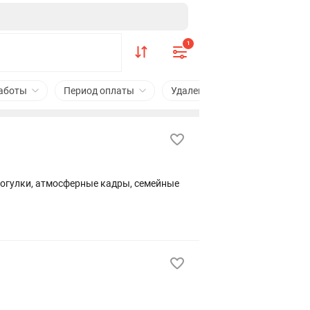
1
аботы
Период оплаты
Удаленная работа
Подхо
рогулки, атмосферные кадры, семейные