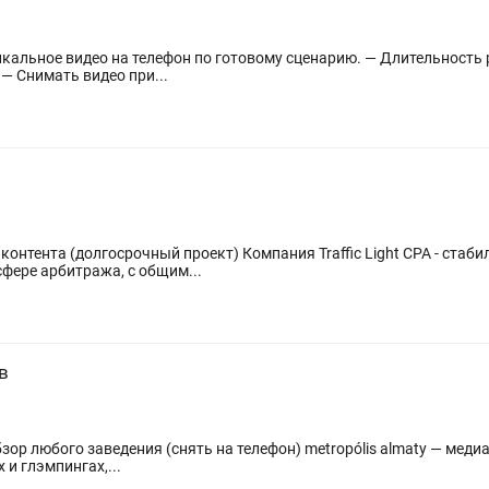
 — Снимать видео при...
ния Traffic Light CPA - стабильная компания, работающая с 2014
фере арбитража, с общим...
в
 телефон) metropólis almaty — медиа-платформа о гостеприимстве Алматы.
 и глэмпингах,...