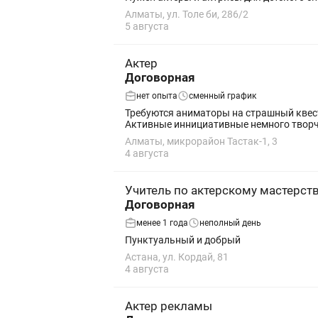
Алматы, ул. Толе би, 286/2
5 августа
Актер
Договорная
нет опыта
сменный график
Требуются аниматоры на страшный квест
Активные иннициативные немного творче
Алматы, микрорайон Тастак-1, 3
4 августа
Учитель по актерскому мастерст
Договорная
менее 1 года
неполный день
Пунктуальный и добрый
Астана, ул. Кордай, 81
4 августа
Актер рекламы