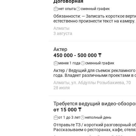
Договорная
нет опыта
сменный график
Обязанности: — Записать короткое вертикальное видео на телефон по готовому сценарию. — Длительность ролика: 25–35 секунд. — Чётко и
естественно произнести текст на камеру.
Алматы
3 августа
Актер
450 000 - 500 000 ₸
менее 1 года
сменный график
Актер / Ведущий для съемок рекламного контента (долгосрочный проект) Компа
года. Владеет различными проектами в с
Алматы, ул. Абдуллы Розыбакиева, 70
28 июля
Требуется ведущий видео-обзоро
от 15 000 ₸
от 1 до 3 лет
неполный день
Отправьте ТЗ / короткий разговорный обзор любого заведения (снять на
Рассказываем о ресторанах, кафе, отелях