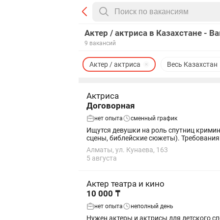
Актер / актриса в Казахстане - В
9 вакансий
Актер / актриса
Весь Казахстан
Актриса
Договорная
нет опыта
сменный график
Ищутся девушки на роль спутниц кримин
сцены, библейские сюж
Алматы, ул. Кунаева, 163
5 августа
Актер театра и кино
10 000 ₸
нет опыта
неполный день