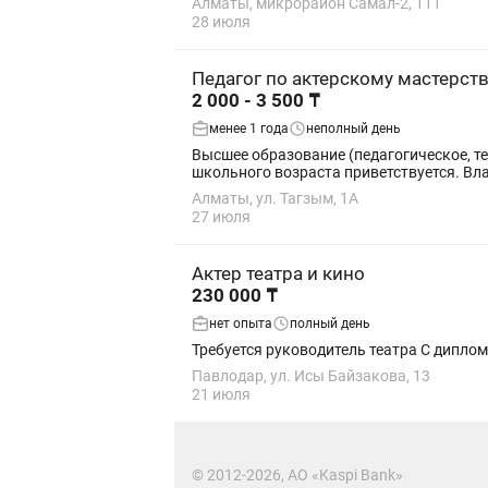
Алматы, микрорайон Самал-2, 111
28 июля
Педагог по актерскому мастерст
2 000 - 3 500 ₸
менее 1 года
неполный день
Высшее образование (педагогическое, театральное или в сф
школьно
Алматы, ул. Тагзым, 1А
27 июля
Актер театра и кино
230 000 ₸
нет опыта
полный день
Требуется руководитель
Павлодар, ул. Исы Байзакова, 13
21 июля
© 2012-2026, АО «Kaspi Bank»