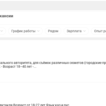
акансии
График работы
Рядом
Зарплата
Опыт р
ального авторитета, для съёмок различных сюжетов (городские п
еты). Требования: - Возраст 18–40 лет -...
Нужен актеры и актрисы для детского спектакля Возраст от 18-27 лет Язык:каз и рус