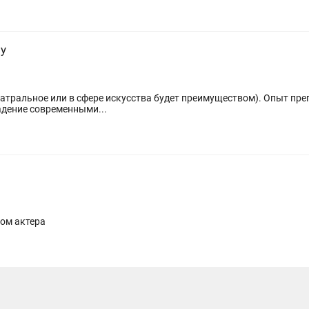
ву
ере искусства будет преимуществом). Опыт преподавания актерского мастерства детям
го возраста приветствуется. Владение современными...
 театра С дипломом актера