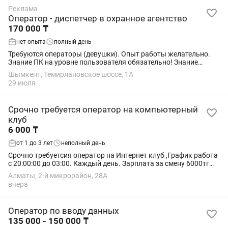
Реклама
Оператор - диспетчер в охранное агентство
170 000 ₸
нет опыта
полный день
Требуются операторы (девушки). Опыт работы желательно.
Знание ПК на уровне пользователя обязательно! Знание
казахского и русского языка обязательно!!! График работы:
Шымкент, Темирлановское шоссе, 1А
5/2 с 9:00 до 18:00 С окладом...
29 июля
Срочно требуется оператор на компьютерный
клуб
6 000 ₸
от 1 до 3 лет
неполный день
Срочно требуетсия оператор на Интернет клуб ,График работа
с 20:00:00 до 03:00. Каждый день. Зарплата за смену 6000тг
Требуется оператор без вредных привычек, ответственные к
Алматы, 2-й микрорайон, 28А
работе. Возраст от 22...
вчера
Оператор по вводу данных
135 000 - 150 000 ₸