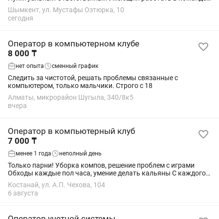
Студенты не беспокоить
Шымкент, ул. Мустафы Озтюрка, 10
сегодня
Оператор в компьютерном клубе
8 000 ₸
нет опыта
сменный график
Следить за чистотой, решать проблемы связанные с
компьютером, только мальчики. Строго с 18
Алматы, микрорайон Шугыла, 340/8к5
вчера
Оператор в компьютерный клуб
7 000 ₸
менее 1 года
неполный день
Только парни! Уборка компов, решение проблем с играми
Обходы каждые пол часа, умение делать кальяны С каждого
поставленного кальяна 1000 тг Главное быть внимательным,
Костанай, ул. А.П. Чехова, 104
общение с людьми. График...
6 августа
Оператор учетной системы