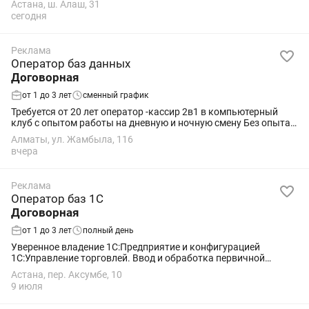
Астана, ш. Алаш, 31
сегодня
Реклама
Оператор баз данных
Договорная
от 1 до 3 лет
сменный график
Требуется от 20 лет оператор -кассир 2в1 в компьютерный
клуб с опытом работы на дневную и ночную смену Без опыта
не беспокоить!!!
Алматы, ул. Жамбыла, 116
вчера
Реклама
Оператор баз 1С
Договорная
от 1 до 3 лет
полный день
Уверенное владение 1С:Предприятие и конфигурацией
1С:Управление торговлей. Ввод и обработка первичной
документации: накладные; счета-фактуры; приходные и
Астана, пер. Аксумбе, 10
расходные документы; перемещения...
9 июля