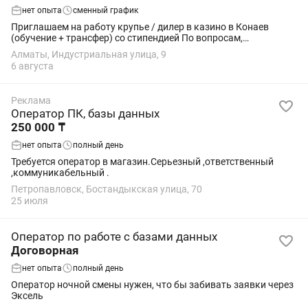
нет опыта
сменный график
Приглашаем на работу крупье / дилер в казино в Конаев
(обучение + трансфер) со стипендией По вопросам,
пожалуйста, пишите на номер, который привязан к вакансии.
Алматы, Индустриальная улица, 9
🔻О месте работы:🔻 ASTORIA...
6 августа
Реклама
Оператор ПК, базы данных
250 000 ₸
нет опыта
полный день
Требуется оператор в магазин.Серьезный ,ответственный
,коммуникабельный .
Петропавловск, Бостандыкская улица, 70
25 июля
Оператор по работе с базами данных
Договорная
нет опыта
полный день
Оператор ночной смены нужен, что бы забивать заявки через
Эксель