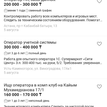
200 000 - 300 000 ₸
менее 1 года
сменный график
Контролировать работу всех компьютеров и игровых мест.
Следить за техническим состоянием оборудования. Помогать
клиентам при возникновении технических проблем. Следить
Астана, пр-т Кабанбай батыра, 13
за тем, чтобы на компьютерах...
5 августа
Оператор учетной системы
300 000 - 400 000 ₸
от 3 до 6 лет
полный день
Работа для опытного оператора 1С. Супермаркет «Сити
Центр» З.п. 300-400 тыс. на руки, 5/2. Требования: уверенная
работа в 1С Управление торговлей, высокая скорость и
Усть-Каменогорск, ул. Виноградова, 17Ак1
точность ввода данных....
5 августа
Ищу оператора в комп клуб на Кайым
Мухамедханова 17/1
160 000 - 170 000 ₸
от 1 до 3 лет
неполный день
Знание игрового компьютера Следить за чистотой после