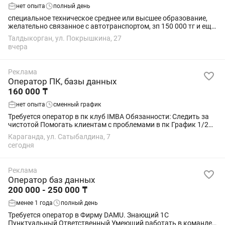
нет опыта
полный день
специальное техническое среднее или высшее образование,
желательно связанное с автотранспортом, зп 150 000 тг и еще
будут бонусы, работа не сложная для живых и смышленных,
Талдыкорган, ул. Покрышкина, 27
необхоимы базовые знания...
вчера
Реклама
Оператор ПК, базы данных
160 000 ₸
нет опыта
сменный график
Требуется оператор в пк клуб IMBA Обязанности: Следить за
чистотой Помогать клиентам с проблемами в пк График 1/2
сутки через двое Оплата 16.000 тенге за сутки Выплата 2 раза
Караганда, ул. Сатыбалдина, 7
в месяц Не...
сегодня
Реклама
Оператор баз данных
200 000 - 250 000 ₸
менее 1 года
полный день
Требуется оператор в Фирму DAMU. Знающий 1С
Пунктуальный Ответственный Умеющий работать в команде