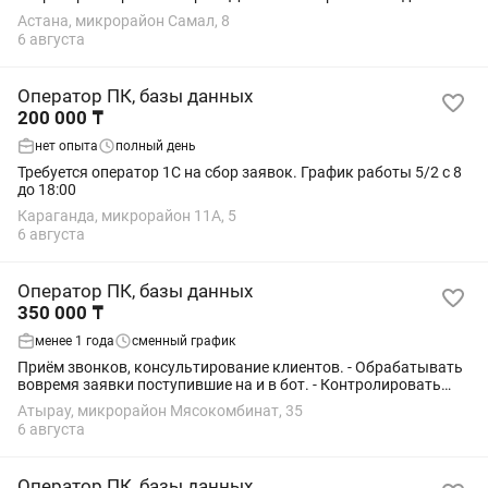
всем вопросам обращаться на . Фото обьязательно
Астана, микрорайон Самал, 8
6 августа
Оператор ПК, базы данных
200 000 ₸
нет опыта
полный день
Требуется оператор 1С на сбор заявок. График работы 5/2 с 8
до 18:00
Караганда, микрорайон 11А, 5
6 августа
Оператор ПК, базы данных
350 000 ₸
менее 1 года
сменный график
Приём звонков, консультирование клиентов. - Обрабатывать
вовремя заявки поступившие на и в бот. - Контролировать
своевременную сборку и доставку товара. -со знанием 1С УТ и
Атырау, микрорайон Мясокомбинат, 35
акт сверок
6 августа
Оператор ПК, базы данных