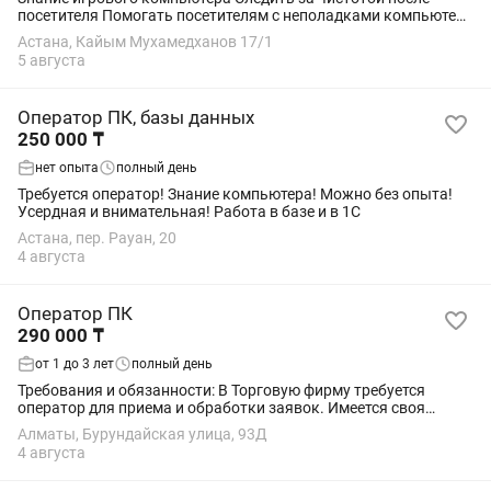
посетителя Помогать посетителям с неполадками компьютера
Проверять на наличие девайсов, следить за порядком
Астана, Кайым Мухамедханов 17/1
девайсов График в будние с...
5 августа
Оператор ПК, базы данных
250 000 ₸
нет опыта
полный день
Требуется оператор! Знание компьютера! Можно без опыта!
Усердная и внимательная! Работа в базе и в 1С
Астана, пер. Рауан, 20
4 августа
Оператор ПК
290 000 ₸
от 1 до 3 лет
полный день
Требования и обязанности: В Торговую фирму требуется
оператор для приема и обработки заявок. Имеется своя
корпоративная программа (обучаем) все автоматизировано.
Алматы, Бурундайская улица, 93Д
Ищем ответственную девушку (не...
4 августа