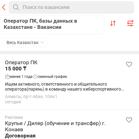
Оператор ПК, базы данных в
Казахстане - Вакансии
Весь Казахстан
Оператор ПК
15 000 ₸
менее 1 года
сменный график
Ищем активного, ответственного и общительного
оператора(парень) в команду нашего киберспортивного
клуба. Обязанности Обслуживание гостей: Встреча
Алматы, пр-т Абая, 10Ак1
посетителей, регистрация в системе, консультация по...
сегодня
Реклама
Крупье / Дилер (обучение и трансфер) г.
Конаев
Договорная