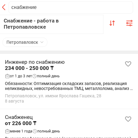
Снабжение - работа в
Петропавловске
Петропавловск
Инженер по снабжению
234 000 - 250 000 ₸
от 1 до 3 лет
полный день
Обязанности: Оптимизация складских запасов, реализация
неликвидных, невостребованных ТМЦ, металлолома, анализ и
подготовка отчетности по движению и фактическому
Петропавловск, ул. имени Ярослава Гашека, 28
использованию неликвидных...
8 августа
Снабженец
от 226 000 ₸
менее 1 года
полный день