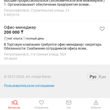
Высшее профессиональное (экономическое или инженерное )
1. Организовывает обеспечение предприятия всеми
необходимыми для его производственной деятельности
Петропавловск, Строительная улица, 23
материальными ресурсами. 2.Вести оперативный...
6 августа
Офис-менеджер
200 000 ₸
нет опыта
полный день
В Торговую компанию требуется офис-менеджер/ секретарь
Обязанности: Снабжение сотрудников офиса всем
необходимым для их работы. Контроль расходов на офисные
Петропавловск, 3-я Сенная улица, 56А
нужды. Прием звонков, регистрация...
28 июля
Рус
Қаз
© 2012-2026, АО «Kaspi Bank»
Пользовательское соглашение
Вакансии
Избранное
Чат
Кабинет