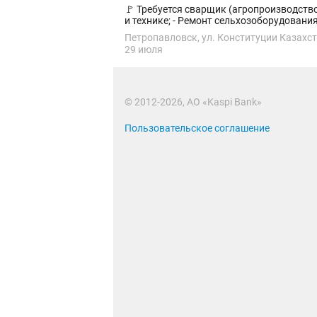
🚩 Требуется сварщик (агропроизводство) 📍 Место работы с. Бирлик, р-он. Г. Мусрепова, СКО. ✅ Обязанности: - Сварочные работы на произв
и технике; - Ремонт сельхозоборудования.
Петропавловск, ул. Конституции Казахст
29 июля
© 2012-2026, АО «Kaspi Bank»
Пользовательское соглашение