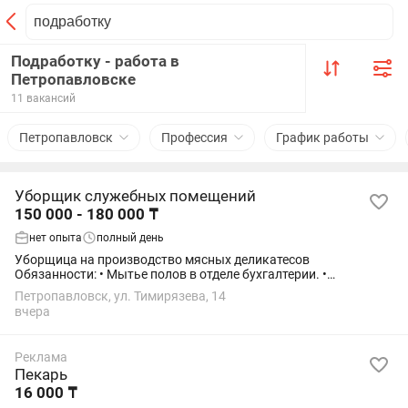
Подработку - работа в
Петропавловске
11 вакансий
Петропавловск
Профессия
График работы
Уборщик служебных помещений
150 000 - 180 000 ₸
нет опыта
полный день
Уборщица на производство мясных деликатесов
Обязанности: • Мытье полов в отделе бухгалтерии. •
Приготовление пищи для сотрудников. • Выполнение
Петропавловск, ул. Тимирязева, 14
несложных поручений руководства. Работа спокойная,...
вчера
Реклама
Пекарь
16 000 ₸