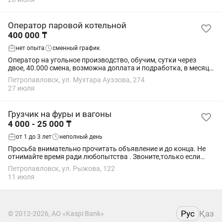
Оператор паровой котельной
400 000 ₸
нет опыта
сменный график
Оператор на угольное производство, обучим, сутки через
двое, 40.000 смена, возможна доплата и подработка, в месяц
от 400.000 до 500.000 Мастер цеха Ертыс +
Петропавловск, ул. Мухтара Ауэзова, 274
27 июля
Грузчик на фуры и вагоны
4 000 - 25 000 ₸
от 1 до 3 лет
неполный день
Просьба внимательно прочитать объявление и до конца. Не
отнимайте время ради любопытства . Звоните,только если
действительно нужна работа. Требуются парни на постоянную
Петропавловск, ул. Рыжова, 122
работу. Рабочий день с 8...
11 июля
Рус
Қаз
© 2012-2026, АО «Kaspi Bank»