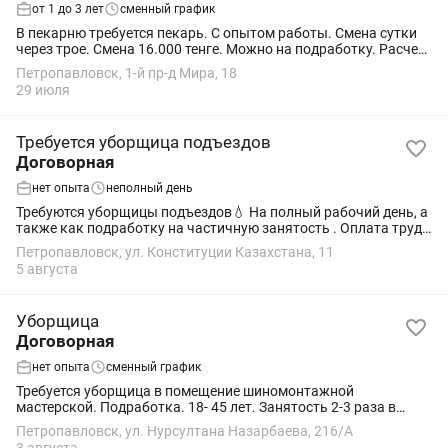
от 1 до 3 лет
сменный график
В пекарню требуется пекарь. С опытом работы. Смена сутки
через трое. Смена 16.000 тенге. Можно на подработку. Расчет
сразу.
Петропавловск, 1-й пр-д Мира, 18
29 июля
Требуется уборщица подъездов
Договорная
нет опыта
неполный день
Требуются уборщицы подъездов💧 На полный рабочий день, а
также как подработку на частичную занятость . Оплата труда
сдельная, проезд оплачиваемый, хорошая премия за
Петропавловск, ул. Конституции Казахстана, 11
качественную работу. Отпускные и...
5 августа
Уборщица
Договорная
нет опыта
сменный график
Требуется уборщица в помещение шиномонтажной
мастерской. Подработка. 18- 45 лет. Занятость 2-3 раза в
неделю на 1.5-2.5 часа. Оплата 5000 за уборку. Подробнее по
Петропавловск, ул. Нурсултана Назарбаева, 216/А
телефону+.