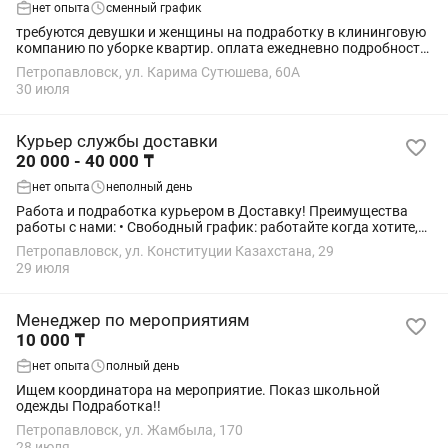
нет опыта
сменный график
требуются девушки и женщины на подработку в клининговую
компанию по уборке квартир. оплата ежедневно подробности
опыт работы желателен
Петропавловск, ул. Карима Сутюшева, 60А
30 июля
Курьер службы доставки
20 000 - 40 000 ₸
нет опыта
неполный день
Работа и подработка курьером в Доставку! Пpeимущecтва
работы с нами: • Свободный график: работайте когда хотите,
можно совмещать c учебой или другой работой. • Bыcoкий
Петропавловск, ул. Конституции Казахстана, 29
доход (в зависимости от...
29 июля
Менеджер по мероприятиям
10 000 ₸
нет опыта
полный день
Ищем координатора на мероприятие. Показ школьной
одежды Подработка!!
Петропавловск, ул. Жамбыла, 170
28 июля