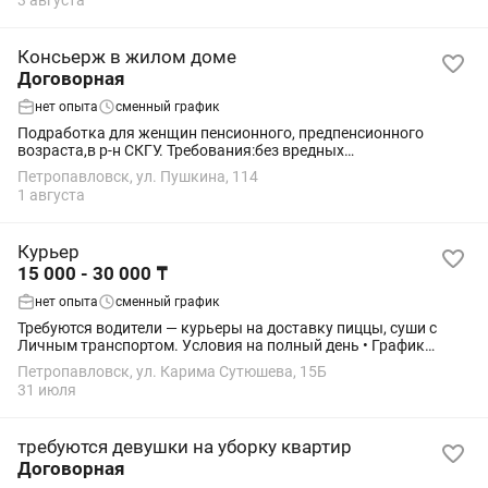
3 августа
Консьерж в жилом доме
Договорная
нет опыта
сменный график
Подработка для женщин пенсионного, предпенсионного
возраста,в р-н СКГУ. Требования:без вредных
привычек,ответственная,график сутки через трое,все
Петропавловск, ул. Пушкина, 114
подробности при собеседовании
1 августа
Курьер
15 000 - 30 000 ₸
нет опыта
сменный график
Требуются водители — курьеры на доставку пиццы, суши с
Личным транспортом. Условия на полный день • График
работы с 11:00 до 24:00, по рабочим дням обсуждается
Петропавловск, ул. Карима Сутюшева, 15Б
индивидуально (хоть каждый день) •...
31 июля
требуются девушки на уборку квартир
Договорная