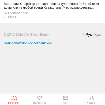
Вакансия: Оператор контакт-центра (удаленно) Работайте из
дома или из любой точки Казахстана! Что нужно делать:
•Принимать и совершать звонки и консультировать клиентов;
Петропавловск
•Вести эффективные переговоры...
28 июля
Рус
Қаз
© 2012-2026, АО «Kaspi Bank»
Пользовательское соглашение
Вакансии
Избранное
Чат
Кабинет