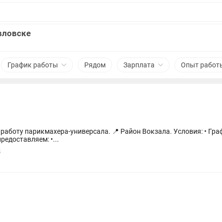
вловске
График работы
Рядом
Зарплата
Опыт работ
Вокзала. Условия: • График работы: 2/2 или 3/3. • Оплата: 50/50.
аренда рабочего места. Мы предоставляем: •...
4