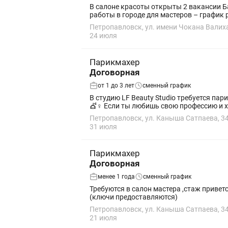
В салоне красоты открыты 2 вакансии Барбер и парикмахер универсал С нашей ст
работы в городе для мас
Петропавловск, ул. имени Чокана Валих
24 июля
Парикмахер
Договорная
от 1 до 3 лет
сменный график
В студию LF Beauty Studio требуется парикмахер! ⠀ 📍 График: 2/2 📍 Новый салон 📍 Современное бьюти-пространство
💇♀️ Если ты любишь свою профессию и х
Петропавловск, ул. Каныша Сатпаева, 3
31 июля
Парикмахер
Договорная
менее 1 года
сменный график
Требуются в салон мастера ,стаж приветству
(ключи предоставляются)
Петропавловск, ул. Каныша Сатпаева, 3
21 июля