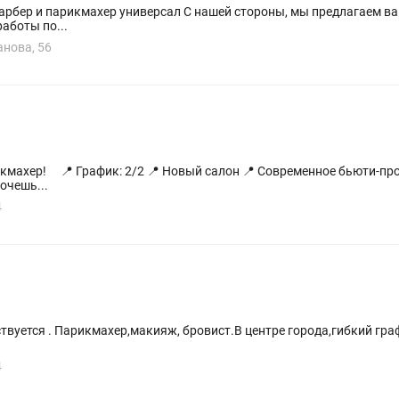
ороны, мы предлагаем вам: – самые лучшие и выгодные условия
теров – график работы по...
анова, 56
, где все создано с заботой ⠀
очешь...
4
ется . Парикмахер,макияж, бровист.В центре города,гибкий график работ
4