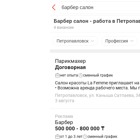
Барбер салон - работа в Петропа
4 вакансии
Петропавловск
Профессия
Парикмахер
Договорная
нет опыта
сменный график
Салон красоты La Femme приглашает на работу парикмахера-универсала. 📍 Район 
• Возможна 
Петропавловск, ул. Каныша Сатпаева, 3
3 августа
Реклама
Барбер
500 000 - 800 000 ₸
от 1 до 3 лет
сменный график