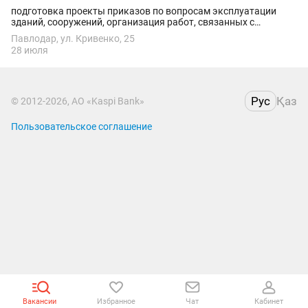
подготовка проекты приказов по вопросам эксплуатации
зданий, сооружений, организация работ, связанных с
установкой и ремонтом сигнализаций, освещения,
Павлодар, ул. Кривенко, 25
энергетического, теплового снабжения, и подачи...
28 июля
Рус
Қаз
© 2012-2026, АО «Kaspi Bank»
Пользовательское соглашение
Вакансии
Избранное
Чат
Кабинет