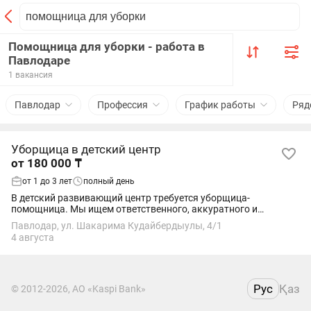
Помощница для уборки - работа в
Павлодаре
1 вакансия
Павлодар
Профессия
График работы
Ряд
Уборщица в детский центр
от 180 000 ₸
от 1 до 3 лет
полный день
В детский развивающий центр требуется уборщица-
помощница. Мы ищем ответственного, аккуратного и
доброжелательного человека, который любит чистоту и
Павлодар, ул. Шакарима Кудайбердыулы, 4/1
порядок. Обязанности: - ежедневная влажная...
4 августа
Рус
Қаз
© 2012-2026, АО «Kaspi Bank»