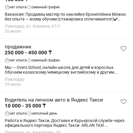
нет опыта
сменный график
Вакансия: Продавец-мастер по наклейке бронеплёнки Можно
без опыта — всему обучим (стажировка оплачивается!)✔️
Ищем аккуратного и общительного сотрудника, который
Павлодар, ул. Камзина, 67/1
готов работать самостоятельно. С 18...
26 июля
продажник
250 000 - 450 000 ₸
нет опыта
сменный график
Мы — Overs School, онлайн-школа для детей и взрослых.
Обучаем казахскому/немецкому английскому и другим
направлениям Помимо основного обучения с нашими
Павлодар
преподавателями, мы запускаем закрытые...
25 июля
Водитель на личном авто в Яндекс Такси
10 000 - 35 000 ₸
нет опыта
неполный день
Работа в Яндекс Такси, Доставке и Курьерской службе через
официального партнера Яндекс Такси- ARLAN TAXI.
Подключение онлайн за 5 минут — без визита в офис. Работа
Павлодар, ул. Каирбаева, 34