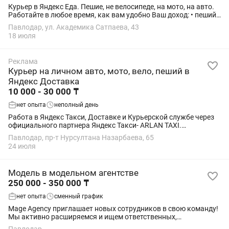
Курьер в Яндекс Еда. Пешие, не велосипеде, на мото, на авто.
Работайте в любое время, как вам удобно Ваш доход: • пеший:
1140 тг в час / 285 000 тг в месяц • на велосипеде: 1320 тг в час
Павлодар, ул. Академика Сатпаева, 43
/ 330 000...
18 июля
Реклама
Курьер на личном авто, мото, вело, пеший в
Яндекс Доставка
10 000 - 30 000 ₸
нет опыта
неполный день
Работа в Яндекс Такси, Доставке и Курьерской службе через
официального партнера Яндекс Такси- ARLAN TAXI.
Подключение онлайн за 5 минут — без визита в офис. Работа
Павлодар, пр-т Нурсултана Назарбаева, 65
сразу после...
24 июля
Модель в модельном агентстве
250 000 - 350 000 ₸
нет опыта
сменный график
Mage Agency приглашает новых сотрудников в свою команду!
Мы активно расширяемся и ищем ответственных,
коммуникабельных и амбициозных людей для удалённой