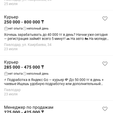
сразу после...
25 июля
Курьер
250 000 - 800 000 ₸
нет опыта
неполный день
Хочешь зарабатывать до 40 000 тг в день? Начни уже сегодня
— регистрация займёт всего 5 минут! 🚗 На авто 🏍 На мопеде
🚴 На велосипеде 🚶 Пешие курьеры Сервис Яндекс Go (Еда)
Павлодар, ул. Каирбаева, 34
предлагает выгодные...
23 июля
Курьер
285 000 - 475 000 ₸
нет опыта
неполный день
⚡ Подработка в Яндекс Go — курьер 💸 До 50 000 тг в день +
чаевые Ищешь удобную подработку или дополнительный
доход? Выходи на доставку и зарабатывай от 15 000 до 50 000
Павлодар
тг уже сегодня. 🇰🇿 Мы —...
23 июля
Менеджер по продажам
275 000 - 425 000 ₸