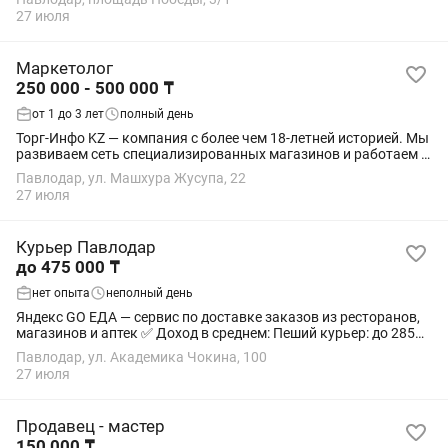
0% комиссии 1 неделю + потом...
27 июля
Маркетолог
250 000 - 500 000 ₸
от 1 до 3 лет
полный день
Торг-Инфо KZ — компания с более чем 18-летней историей. Мы
развиваем сеть специализированных магазинов и работаем с
ведущими мировыми брендами: Kärcher, GRASS, MA-FRA,
Павлодар, ул. Машхура Жусупа, 22
LICOTA, GARWIN, RUNTEC, Eikosha...
27 июля
Курьер Павлодар
до 475 000 ₸
нет опыта
неполный день
Яндекс GO ЕДА — сервис по доставке заказов из ресторанов,
магазинов и аптек ✅ Доход в среднем: Пеший курьер: до 285
000 тг/мес; На велосипеде: до 330 000 тг/мес; На мотоцикле: до
Павлодар, ул. Академика Чокина, 100
345 000 тг/мес; На...
27 июля
Продавец - мастер
150 000 ₸