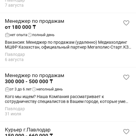
Павлодар
работы в сфере создания контента и...
7 августа
Менеджер по продажам
от 180 000 ₸
нет опыта
полный день
Вакансия: Менеджер по продажам (удаленно) Медиахолдинг
МЦФР Казахстан, официальный партнер Мегаполис‐Старт.КЗ,
приглашает в команду менеджера по продажам в связи с
Павлодар
расширением штата. Мы занимаемся...
6 августа
Менеджер по продажам
300 000 - 500 000 ₸
от 3 до 6 лет
неполный день
Кого мы ищем? Наша Компания рассматривает к
сотрудничеству специалистов в Вашем городе, которые умеют
продавать, работать с клиентами и доводить сделки до
Павлодар
результата. Сфера деятельности...
31 июля
Курьер г.Павлодар
150 000 - 660 000 ₸