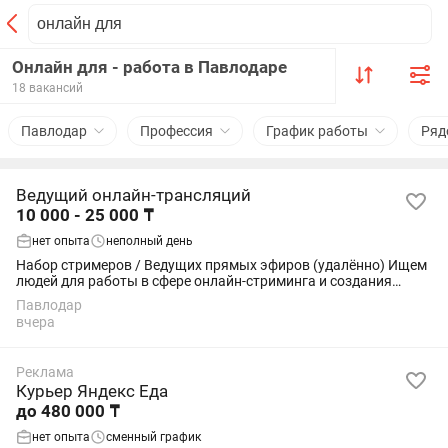
Онлайн для - работа в Павлодаре
18 вакансий
Павлодар
Профессия
График работы
Ряд
Ведущий онлайн-трансляций
10 000 - 25 000 ₸
нет опыта
неполный день
Набор стримеров / Ведущих прямых эфиров (удалённо) Ищем
людей для работы в сфере онлайн-стриминга и создания
развлекательного контента. Что нужно делать: — проводить
Павлодар
прямые эфиры; — общаться с...
вчера
Реклама
Курьер Яндекс Еда
до 480 000 ₸
нет опыта
сменный график