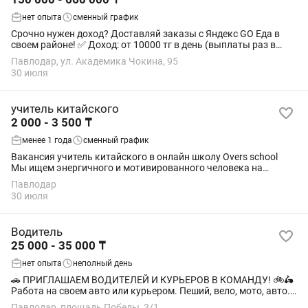
нет опыта
сменный график
Срочно нужен доход? Доставляй заказы с Яндекс GO Еда в
своем районе! ✅ Доход: от 10000 тг в день (выплаты раз в
неделю). ✅ Расписание: Свободное. Выходи на слот когда
Павлодар, ул. Академика Чокина, 95
удобно, хоть на целый день,...
30 июля
учитель китайского
2 000 - 3 500 ₸
менее 1 года
сменный график
Вакансия учитель китайского в онлайн школу Overs school
Мы ищем энергичного и мотивированного человека на
позицию учителя для работы в онлайн школе Обязанности: -
Павлодар
Проведение уроков через Zoom и...
30 июля
Водитель
25 000 - 35 000 ₸
нет опыта
неполный день
🚗 ПРИГЛАШАЕМ ВОДИТЕЛЕЙ И КУРЬЕРОВ В КОМАНДУ! 🚲🛵
Работа на своем авто или курьером. Пеший, вело, мото, авто.
ПОЧЕМУ НАС ВЫБИРАЮТ 9 ИЗ 10 ВОДИТЕЛЕЙ: 💰 ФИНАНСЫ -
Павлодар, площадь Победы, 3/1