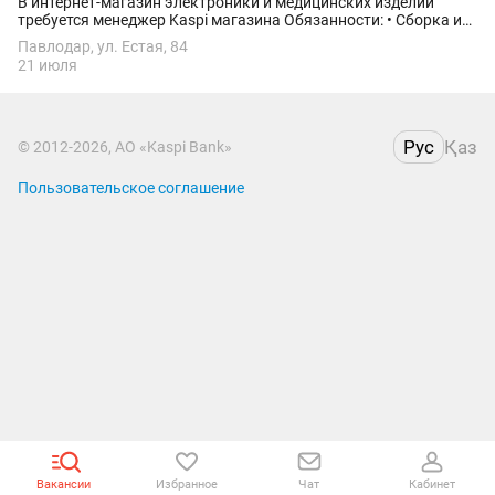
В интернет-магазин электроники и медицинских изделий
требуется менеджер Kaspi магазина Обязанности: • Сборка и
упаковка заказов с Каспи • Связываться с клиентами по
Павлодар, ул. Естая, 84
наличию/отсутствию товара,...
21 июля
Рус
Қаз
© 2012-2026, АО «Kaspi Bank»
Пользовательское соглашение
Вакансии
Избранное
Чат
Кабинет