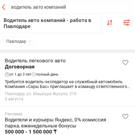
Водитель авто компаний - работа в
Павлодаре
Павлодар
Водитель легкового авто
Договорная
от 1 до 3 лет
полный день
Требуется водитель-экспедитор на служебный автомобиль
Компания «Сары Бас» приглашает в команду ответственного
водителя для доставки продуктов питания в торговые точки
Павлодар, ул. Машхура Жусупа, 319
города Павлодара и области. Мы...
5 августа
Реклама
Водители и курьеры Яндекс, 0% комиссия
парка, еженедельные бонусы
500 000 - 1 500 000 ₸