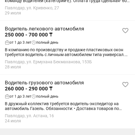
команду водителей (категории-Е). Оплата труда сдельная- 60
тг/км. ✅Обязанности: - Перевозки грузов по РК и РФ; -
Павлодар, ул. Кривенко, 27
Поддержание чистоты и...
29 июля
Водитель легкового автомобиля
250 000 - 700 000 ₸
от 1 до 3 лет
полный день
В компанию по производству и продаже пластиковых окон
требуется водитель с личным автомобилем типа универсал.
Обязанности: •Доставка комплектующих и небольших
Павлодар, ул. Ермухана Бекмаханова, 153Б
заказов (окна ПВХ, москитные сетки,...
28 июля
Водитель грузового автомобиля
260 000 - 290 000 ₸
от 1 до 3 лет
полный день
В дружный коллектив требуется водитель-экспедитор на
автомобиль Газель. Обязанности: • Доставка товаров по
городу и области; • Погрузка/разгрузка товара (при
Павлодар, ул. Астана, 16
необходимости); • Бережное отношение к...
24 июля