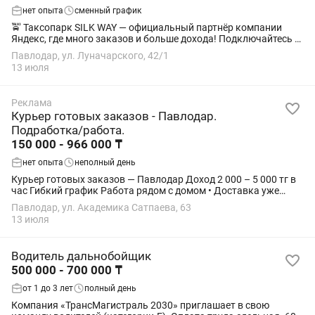
нет опыта
сменный график
🚖 Таксопарк SILK WAY — официальный партнёр компании
Яндекс, где много заказов и больше дохода! Подключайтесь к
Яндекс Такси через таксопарк SILK WAY и начните
Павлодар, ул. Луначарского, 42/1
зарабатывать уже сегодня! 🔥 0%...
13 июля
Реклама
Курьер готовых заказов - Павлодар.
Подработка/работа.
150 000 - 966 000 ₸
нет опыта
неполный день
Курьер готовых заказов — Павлодар Доход 2 000 – 5 000 тг в
час Гибкий график Работа рядом с домом • Доставка уже
готовых заказов • Подходит без опыта • Пешком / вело /
Павлодар, ул. Академика Сатпаева, 63
электровело / авто / мото Мы...
13 июля
Водитель дальнобойщик
500 000 - 700 000 ₸
от 1 до 3 лет
полный день
Компания «ТрансМагистраль 2030» приглашает в свою