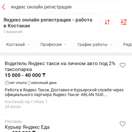
Яндекс онлайн регистрация - работа
в Костанае
7 вакансий
Костанай
Профессия
График работы
Ряд
Водитель Яндекс такси на личном авто под 2%
таксопарка
15 000 - 40 000 ₸
нет опыта
неполный день
Работа в Яндекс Такси, Доставке и Курьерской службе через
официального партнера Яндекс Такси- ARLAN TAXI.
Подключение онлайн за 5 минут — без визита в офис. Работа
Костанай, пр-т Абая, 1
сразу после...
28 июля
Реклама
Курьер Яндекс Еда