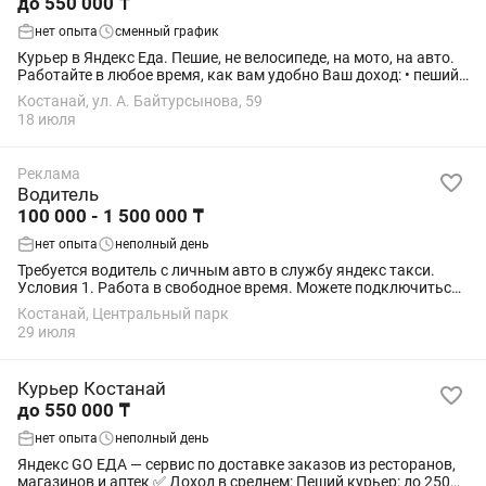
до 550 000 ₸
нет опыта
сменный график
Курьер в Яндекс Еда. Пешие, не велосипеде, на мото, на авто.
Работайте в любое время, как вам удобно Ваш доход: • пеший:
1000 тг в час / 250 000 тг в месяц • на велосипеде: 1160 тг в час
Костанай, ул. А. Байтурсынова, 59
/ 290 000...
18 июля
Реклама
Водитель
100 000 - 1 500 000 ₸
нет опыта
неполный день
Требуется водитель с личным авто в службу яндекс такси.
Условия 1. Работа в свободное время. Можете подключиться
после работы и заработать или подвезти попутчиков.
Костанай, Центральный парк
2.средний заработок от 2500 в...
29 июля
Курьер Костанай
до 550 000 ₸
нет опыта
неполный день
Яндекс GO ЕДА — сервис по доставке заказов из ресторанов,
магазинов и аптек ✅ Доход в среднем: Пеший курьер: до 250