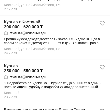
000 тг/мес; На велосипеде: до 290 000 тг/мес; На мотоцикле: до
Костанай, ул. Баймагамбетова, 169
505 000 тг/мес; На...
27 июля
Курьер г.Костанай
200 000 - 620 000 ₸
нет опыта
неполный день
Срочно нужен доход? Доставляй заказы с Яндекс GO Еда в
своем районе! ✅ Доход: от 10000 тг в день (выплаты раз в
неделю). ✅ Расписание: Свободное. Выходи на слот когда
Костанай, ул. Баймагамбетова, 179
удобно, хоть на целый день,...
24 июля
Курьер
250 000 - 550 000 ₸
нет опыта
неполный день
⚡ Подработка в Яндекс Go — курьер 💸 До 50 000 тг в день +
чаевые Ищешь удобную подработку или дополнительный
доход? Выходи на доставку и зарабатывай от 15 000 до 50 000
Костанай
тг уже сегодня. 🇰🇿 Мы —...
23 июля
Водитель на личном авто в Яндекс Такси