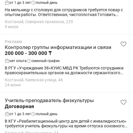
от 1 до 3 лет
полный день
На мельницу с столовую для сотрудников требуется повар с
опытом работы. Ответственная, чистоплотная Готовить
кушать для работников мельницы. График 6-1 09.00-18.00
Костанай, Северная промзона, 229
Иногда 09.00-20.00 Зп 2 раза в...
9 июля
Реклама
Контролер группы информатизации и связи
200 000 - 300 000 ₸
нет опыта
сменный график
В РГУ «Учреждение 38»КУИС МВД РК Требуются сотрудники
правоохранительных органов на должности сержантского
состава (контролер), офицерский состав Требования: возраст
Костанай, Киевская улица, 46
до 35 лет Образование 11...
24 июня
Учитель-преподаватель физкультуры
Договорная
от 1 до 3 лет
полный день
В КГУ «Реабилитационный центр для детей с инвалидностью»
требуется учитель физкультуры на время отпуска основного
сотрудника.