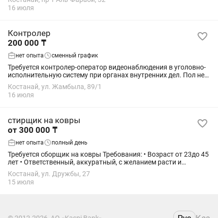
аккуратность обязательны 💰 Оплата...
16 июля
Контролер
200 000 ₸
нет опыта
сменный график
Требуется контролер-оператор видеонаблюдения в уголовно-
исполнительную систему при органах внутренних дел. Пол не
важен. Возраст от 18 до 35 лет. Образование среднее. Для
Костанай, ул. Жамбыла, 89/1
мужчин необходимо иметь...
16 июля
стирщик на ковры
от 300 000 ₸
нет опыта
полный день
Требуется сборщик на ковры Требования: • Возраст от 23до 45
лет • Ответственный, аккуратный, с желанием расти и
зарабатывать достойно • Умение работать в команде и
Костанай, ул. Дружбы, 27
поддерживать коммуникацию с...
15 июля