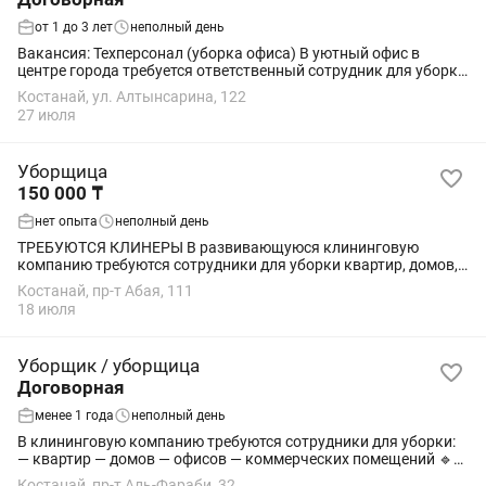
от 1 до 3 лет
неполный день
Вакансия: Техперсонал (уборка офиса) В уютный офис в
центре города требуется ответственный сотрудник для уборки
помещения. 🗓 График: 1 раз в неделю, иногда 2 раза в неделю
Костанай, ул. Алтынсарина, 122
(по субботам). Ищем...
27 июля
Уборщица
150 000 ₸
нет опыта
неполный день
ТРЕБУЮТСЯ КЛИНЕРЫ В развивающуюся клининговую
компанию требуются сотрудники для уборки квартир, домов,
офисов и помещений после ремонта Заработная плата от 150
Костанай, пр-т Абая, 111
000 тенге Мы ищем ответственных,...
18 июля
Уборщик / уборщица
Договорная
менее 1 года
неполный день
В клининговую компанию требуются сотрудники для уборки:
— квартир — домов — офисов — коммерческих помещений 🔹
Опыт работы приветствуется 🔹 Ответственность и
Костанай, пр-т Аль-Фараби, 32