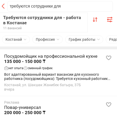
Требуются сотрудники для - работа
в Костанае
11 вакансий
Костанай
Профессия
График работы
Ряд
Посудомойщик на профессиональной кухне
135 000 - 150 000 ₸
нет опыта
сменный график
Вот адаптированный вариант вакансии для кухонного
работника (посудомойщика): Требуется кухонный работник
(посудомойщик)! 🍽️ В детский развлекательный центр Мы
Костанай, ул. Шакшак Жанибек батыра, 37Б
предлагаем: График работы: 2/2 ...
вчера
Реклама
Повар-универсал
200 000 - 250 000 ₸