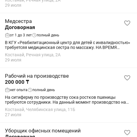
Костанай, Речная улица, 2А
29 июля
Медсестра
Договорная
от 1 до 3 лет
полный день
В КГУ «Реабилитационный центр для детей с инвалидностью»
требуетсяя медицинская сестра по массажу. НА ВРЕМЯ
ОТПУСКА ОСНОВНОГО СОТРУДНИКА.
Костанай, Речная улица, 2А
29 июля
Рабочий на производстве
200 000 ₸
нет опыта
полный день
На ситиферму по производству сока ростков пшеницы
требуются сотрудники. На данный момент производство на
стадии запуска. Необходимы сотрудники для подготовки
Костанай, Челябинская улица, 11Б
помещения, сборки мебели и т.д. Далее...
27 июля
Уборщик офисных помещений
Договорная