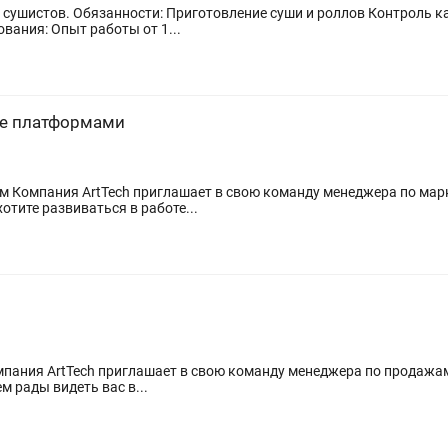
чества продуктов Соблюдение
к и стандартов качества Требования: Опыт работы от 1...
ce платформами
уетесь
отите развиваться в работе...
м рады видеть вас в...