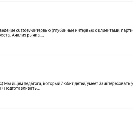
ведение custdev-интервью (глубинные интервью с клиентами, партн
оста. Анализ рынка,...
дружной
ься • Подготавливать...