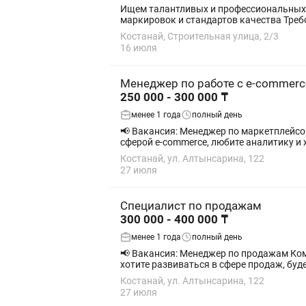
Ищем талантливых и профессиональных сушистов. Обязанности: Приготовление суши и роллов Контроль ка
маркирово
Костанай, Строительная улица, 2/3
16 июля
Менеджер по работе с e-commer
250 000 - 300 000 ₸
менее 1 года
полный день
📢 Вакансия: Менеджер по маркетплейсом Компания ArtTech приглашает в свою команду менеджера по маркетплейсом! Если вы интерес
сферой e-commerce, любите аналитику и х
Костанай, ул. Алтынсарина, 122
27 июля
Специалист по продажам
300 000 - 400 000 ₸
менее 1 года
полный день
📢 Вакансия: Менеджер по продажам Компания ArtTech приглашает в свою команду менеджера по продажам! Если вы любите общение с людьми и
хотите развиваться в сфере продаж, буде
Костанай, ул. Алтынсарина, 122
27 июля