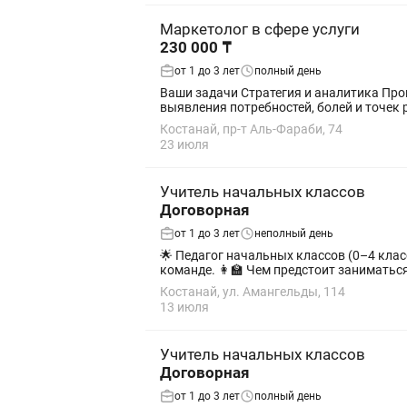
Маркетолог в сфере услуги
230 000 ₸
от 1 до 3 лет
полный день
Ваши задачи Стратегия и аналитика Про
выявления потребностей, болей и точек р
Костанай, пр-т Аль-Фараби, 74
23 июля
Учитель начальных классов
Договорная
от 1 до 3 лет
неполный день
🌟 Педагог начальных классов (0–4 класс) Мы ищем педагога, который любит детей, умеет заинтересовать учеников и хочет работать в 
команде. 👩🏫 Чем предстоит занимат
Костанай, ул. Амангельды, 114
13 июля
Учитель начальных классов
Договорная
от 1 до 3 лет
полный день