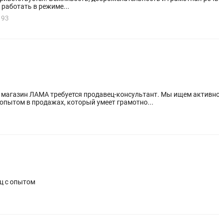
ными средствами. Умение работать в режиме...
193
ебуется продавец-консультант. Мы ищем активного, ответственного и
опытом в продажах, который умеет грамотно...
ц с опытом