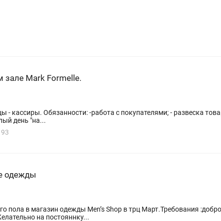
 зале Mark Formelle.
ы - кассиры. Обязанности: -работа с покупателями; - развеска товар
ый день "на...
193
не одежды
го пола в магазин одежды Men’s Shop в трц Март.Требования :до
елательно на постояннку...