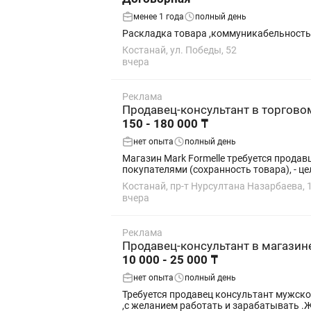
менее 1 года
полный день
Раскладка товара ,коммуникабельность
Костанай, ул. Победы, 52
вчера
Реклама
Продавец-консультант в торговом
150 - 180 000 ₸
нет опыта
полный день
Магазин Mark Formelle требуется продавц
покупателями (сохранность товара), - цел
Костанай, пр-т Нурсултана Назарбаева, 
вчера
Реклама
Продавец-консультант в магази
10 000 - 25 000 ₸
нет опыта
полный день
Требуется продавец консультант мужско
,с желанием работать и зарабатывать .Ж