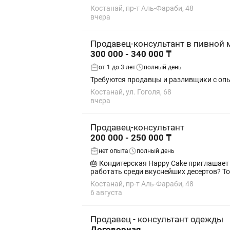
Костанай, пр-т Аль-Фараби, 48
вчера
Продавец-консультант в пивной 
300 000 - 340 000 ₸
от 1 до 3 лет
полный день
Костанай, ул. Гоголя, 68
вчера
Продавец-консультант
200 000 - 250 000 ₸
нет опыта
полный день
🎂 Кондитерская Happy Cake приглашает в команду продавца-кассира! 💛 Л
Костанай, пр-т Аль-Фараби, 48
6 августа
Продавец - консультант одежды
Договорная