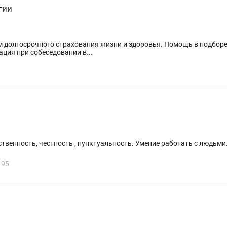
гии
м долгосрочного страхования жизни и здоровья. Помощь в подбор
ция при собеседовании в...
твенность, честность , пунктуальность. Умение работать с людьм
195