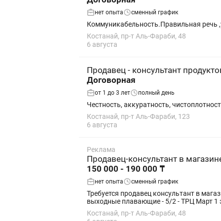
нет опыта
сменный график
Коммуникабельность.Правильная речь ,у
Костанай, пр-т Аль-Фараби, 48
6 августа
Продавец - консультант продукто
Договорная
от 1 до 3 лет
полный день
Честность, аккуратность, чистоплотност
Костанай, пр-т Аль-Фараби, 123
6 августа
Реклама
Продавец-консультант в магази
150 000 - 190 000 ₸
нет опыта
сменный график
Требуется продавец консультант в магазин Love Republic на п
выходные плавающие - 5/2 - ТРЦ Ма
Костанай, пр-т Аль-Фараби, 48