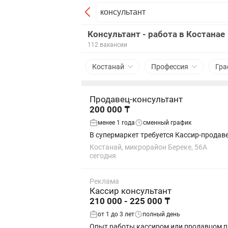
Консультант - работа в Костанае
112 вакансии
Костанай
Профессия
Гра
Продавец-консультант
200 000 ₸
менее 1 года
сменный график
В супермаркет требуется Кассир-продав
Костанай, микрорайон Береке, 56А
сегодня
Реклама
Кассир консультант
210 000 - 225 000 ₸
от 1 до 3 лет
полный день
Опыт работы кассиром или продавцом приветствуется. Вежливость, доброжелательность и грамотная речь.