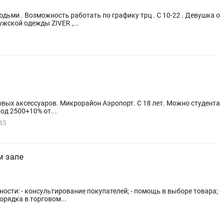
ьми . Возможность работать по графику трц . С 10-22 . Девушка о
ужской одежды ZIVER ,...
овых аксессуаров. Микрорайон Аэропорт. С 18 лет. Можно студентам
ход 2500+10% от...
45
м зале
орядка в торговом...