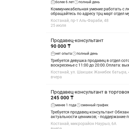
более 6 лет
полный день
Коммуникабельная умение работать с люд
обращайтесь по адресу трц март отдел м
Костанай, пр-т Аль-Фараби, 48
25 июля
Продавец-консультант
90 000 ₸
нет опыта
полный день
Требуется девушка продавец в отдел сот
воскресенье с 11:00 до 20:00.Оплата: вы
Костанай, ул. Шакшак Жанибек батыра, 
вчера
Продавец-консультант в торгово
245 000 ₸
менее 1 года
сменный график
Требуется продавец-консультант Обязанности: - консультирование покупателей; - помощь в выборе товара; - выкладка товара; - контроль наличия и
актуальности ценников; - поддержание п
Костанай, микрорайон Наурыз, 6А
вчера