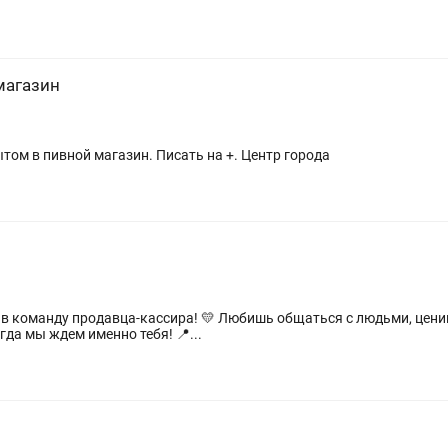
магазин
Требуются продавцы и разливщики с опытом в пивной магазин. Писать на +. Центр города
юбишь общаться с людьми, ценишь уютную атмосферу и хочешь
работать среди вкуснейших десертов? Тогда мы ждем именно тебя! 📍...