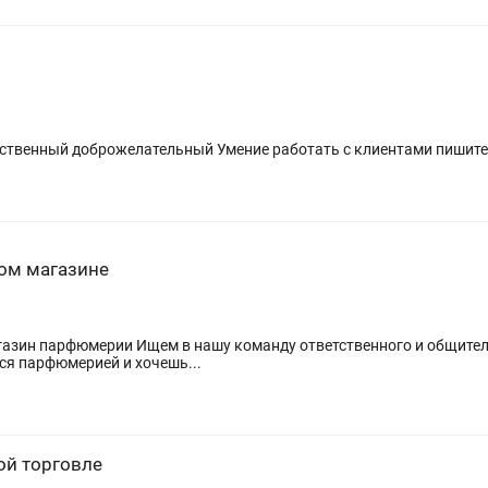
Требуется продавец в мини маркет Ответственный доброжелательный Умение работать с клиент
ном магазине
бщительного продавца-консультанта. Если ты
ся парфюмерией и хочешь...
ой торговле