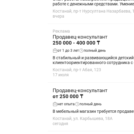
работе с денеж
Костанай, пр-т Нурсултана Назарбаева, 
вчера
Реклама
Продавец-консультант
250 000 - 400 000 ₸
от 1 до 3 лет
полный день
В стабильный и развивающийся детский магазин ЛАМА тр
клиентоориентированного сотрудника с 
Костанай, пр-т Абая, 123
17 июля
Продавец-консультант
от 250 000 ₸
нет опыта
полный день
В мебельный магазин требуется продаве
Костанай, ул. Карбышева, 18А
сегодня