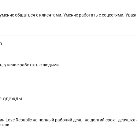
мение общаться с клиентами. Умение работать с соцсетями. Уваж
в
ь, умение работать с людьми.
не одежды
олный рабочий день- на долгий срок - девушка от 18 лет - сменный 8 часовой график -
рт 1 этаж