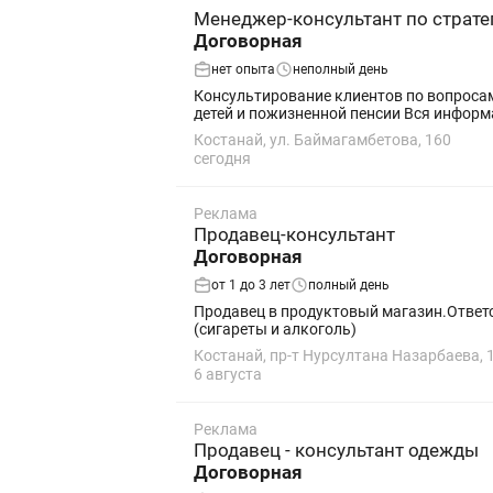
Менеджер-консультант по страте
Договорная
нет опыта
неполный день
Консультирование клиентов по вопроса
детей и пожизненной пенсии Вся информа
Костанай, ул. Баймагамбетова, 160
сегодня
Реклама
Продавец-консультант
Договорная
от 1 до 3 лет
полный день
Продавец в продуктовый магазин.Ответс
(сигареты и алкоголь)
Костанай, пр-т Нурсултана Назарбаева, 
6 августа
Реклама
Продавец - консультант одежды
Договорная