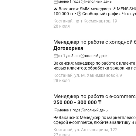
менее 1 года
неполный день
🔥 Вакансия: SMM-менеджер 📍 MENS SHOP г. Рудный Ищем креативного и ответственного SMM-менеджера в нашу команду! Условия: • 💰 Зарплата —
100 000 тг • 🕒 Св
Костанай, пр-т Космонавтов, 19
28 июля
Менеджер по работе с холодной 
Договорная
от 1 до 3 лет
полный день
Вакансия: менеджер по работе с клиентами в Kaz‐TIR Ищем менеджера в транспортно-логистическую компанию. 
Костанай, ул. М. Хакимжановой, 9
28 июля
Менеджер по работе с e-commer
250 000 - 300 000 ₸
менее 1 года
полный день
📢 Вакансия: Менеджер по маркетплейсом Компания ArtTech приглашает в свою команду менеджера по маркетплейсом! Если вы интерес
сферой e-commerce, любите аналитику и х
Костанай, ул. Алтынсарина, 122
27 июля