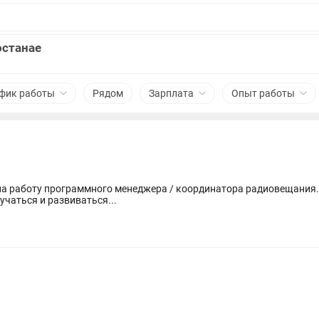
останае
фик работы
Рядом
Зарплата
Опыт работы
раммного менеджера / координатора радиовещания. Ищем ответственного, внимательного 
учаться и развиваться...