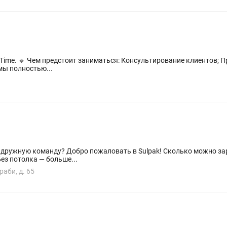
щь покупателям в
ется - мы полностью...
дружную команду? Добро пожаловать в Sulpak! Сколько можно зара
ез потолка — больше...
аби, д. 65