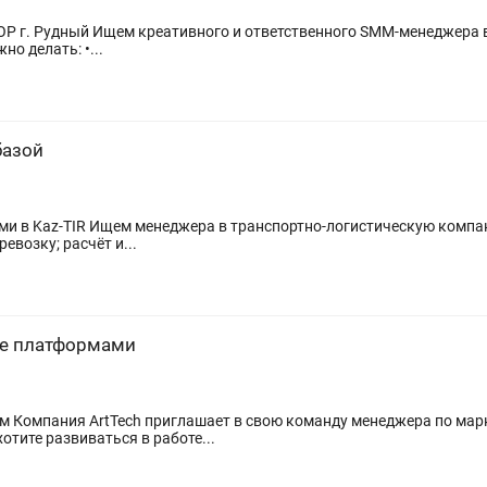
ободный график Что нужно делать: •...
базой
Обязанности: поиск и привлечение
новых клиентов; обработка заявок на перевозку; расчёт и...
ce платформами
уетесь
отите развиваться в работе...