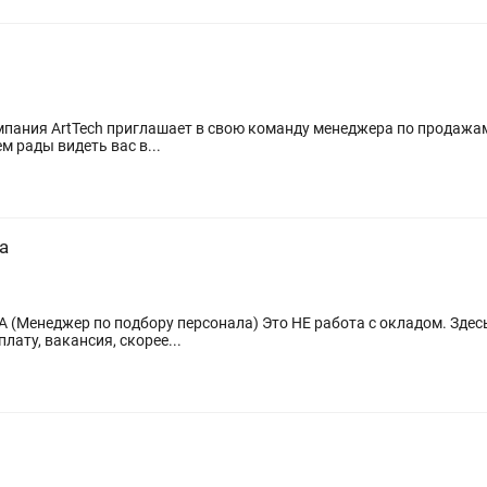
м рады видеть вас в...
а
бору персонала) Это НЕ работа с окладом. Здесь ваш доход зависит только от вас Если
ату, вакансия, скорее...