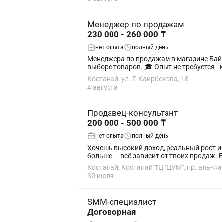
Менеджер по продажам
230 000 - 260 000 ₸
нет опыта
полный день
Менеджера по продажам в магазине БайTime. 🔹 Чем предстоит заниматься: Консультирование клиентов; Продажа техники; Помо
выборе товаров. 🎓 Опыт не требу
Костанай, ул. Г. Каирбекова, 18
4 августа
Продавец-консультант
200 000 - 500 000 ₸
нет опыта
полный день
Хочешь высокий доход, реальный рост и 
больше — всё зависит от твоих продаж. Б
Костанай, Костанай ТЦ "ЦУМ", пр. аль-Фар
30 июля
SMM-специалист
Договорная