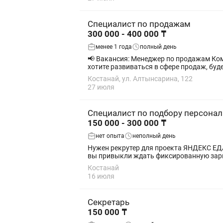
Специалист по продажам
300 000 - 400 000 ₸
менее 1 года
полный день
📢 Вакансия: Менеджер по продажам Компания ArtTech приглашает в свою команду менеджера по продажам! Если вы любите общение с людьми и
хотите развиваться в сфере продаж, буде
Костанай, ул. Алтынсарина, 122
27 июля
Специалист по подбору персонал
150 000 - 300 000 ₸
нет опыта
неполный день
Нужен рекрутер для проекта ЯНДЕКС ЕДА (Менеджер по под
вы привыкли ждать фиксированную зарпл
Костанай
16 июля
Секретарь
150 000 ₸