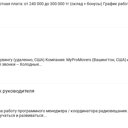
но, США) Компания: MyProMovers (Вашингтон, США) 🚛 Работаем в сфере переездов (мувинг).
 звонки – Холодные...
к руководителя
раммного менеджера / координатора радиовещания. Ищем ответственного, внимательного 
учаться и развиваться...