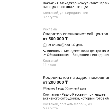
Вакансия: Менеджер-консультант Заработная плата: от 240 000 до 300 000 тг (оклад + бонусы) График работы: 6/1, сменный график Рабочий день: с
09:00 до 18:00 или с 10:00 до...
Костанай, ул. Бородина, 156
3 августа
Реклама
Оператор-специалист call-центра
от 500 000 ₸
нет опыта
полный день
📞 Вакансия: Менеджер колл-центра по мувингу (удален
📌 Обязанности: – Входящие и исходящие
Костанай
11 июля
Координатор на радио, помощни
от 200 000 ₸
менее 1 года
полный день
Компания «Радио Рассвет» приглашает на работу прог
активного сотрудника, который готов об
Костанай, пр-т Аль-Фараби, 90
5 августа