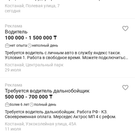
плата.
Костанай, Полевая улица, 7
сегодня
Реклама
Водитель
100 000 - 1 500 000 ₸
нет опыта
неполный день
Требуется водитель с личным авто в службу яндекс такси.
Условия 1. Работа в свободное время. Можете подключиться
после работы и заработать или подвезти попутчиков.
Костанай, Центральный парк
2.средний заработок от 2500 в...
29 июля
Реклама
Требуется водитель дальнобойщик
500 000 - 700 000 ₸
более 6 лет
полный день
Требуется водитель дальнобойщик. Работа РФ - КЗ.
Своевременная оплата. Мерседес Актрос МП 4 с рефом.
Костанай, Узкоколейная улица, 45А
11 июля