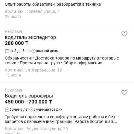
Опыт работы обязателен, разбирается в технике
Костанай, Полевая улица, 7
28 июля
Реклама
водитель экспедитор
280 000 ₸
от 3 до 6 лет
полный день
Обязанности: • Доставка товара по маршруту в торговые
точки • Прием и сдача груза • Сбор и оформление
сопроводительных документов по поставкам, обменам и
Костанай, ул. Карбышева, 12
возвратам • Работа с накладными • Сбор...
13 июля
Реклама
Водитель еврофуры
450 000 - 700 000 ₸
более 6 лет
сменный график
Требуется водитель на еврофуру с опытом работы и без
запретов с пересечением границы. Работа постоянная.
Условия труда и отдыха хорошие. Остальная информация на
Костанай, Рудненская улица, 20
месте. Зп во время. Район стоянки...
сегодня