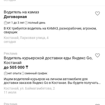
Водитель на камаз
Договорная
от 1 до 3 лет
полный день
В КХ требуется водитель на КАМАЗ, разнорабочие, агроном,
сварщик
Костанай, Парковая улица, 4
сегодня
Реклама
Водитель курьерской доставки еды Яндекс Go,
Костанай
до 505 000 ₸
нет опыта
сменный график
Ищем водителей-курьеров на личном автомобиле для
доставки заказов Яндекс Go в Костанае. Вы будете получать
заказы в приложении, забирать их из ресторанов, кафе или
Костанай, ул. Баймагамбетова, 2
магазинов и доставлять клиентам....
11 июля
Реклама