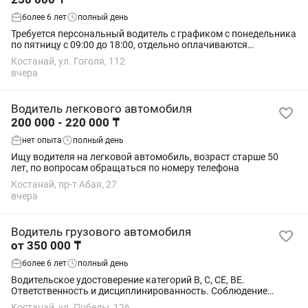
более 6 лет
полный день
Требуется персональный водитель с графиком с понедельника
по пятницу с 09:00 до 18:00, отдельно оплачиваются
командировки. Обязательный опыт вождения на автомате и
Костанай, ул. Гоголя, 112
механике с категорией В, а так же...
вчера
Водитель легкового автомобиля
200 000 - 220 000 ₸
нет опыта
полный день
Ищу водителя на легковой автомобиль, возраст старше 50
лет, по вопросам обращаться по номеру телефона
Костанай, пр-т Абая, 27
вчера
Водитель грузового автомобиля
от 350 000 ₸
более 6 лет
полный день
Водительское удостоверение категорий B, C, CE, BE.
Ответственность и дисциплинированность. Соблюдение
правил дорожного движения. Бережное отношение к
Костанай, ул. Победы, 126