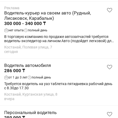
Реклама
Водитель-курьер на своем авто (Рудный,
Лисаковск, Карабалык)
300 000 - 340 000 ₸
нет опыта
полный день
В торговую компанию по продаже автозапчастей требуется
водитель-экспедитор на личном Авто (подойдет легковой) для
доставки заказов клиентов в Рудный, Лисаковск, Карабалык.
Костанай, Полевая улица, 7
ГСМ отдельно оплачивается....
сегодня
Водитель автомобиля
286 000 ₸
от 1 до 3 лет
полный день
Требуется водитель на уаз таблетка пятидневка рабочий день
с 8.30до 17.30
Костанай, Курганская улица, 8
вчера
Персональный водитель
250 000 ₸