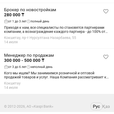
Брокер по новостройкам
280 000 ₸
от 1 до 3 лет
полный день
Приходя к нам, все специалисты по становятся партнерами
компании, а вознаграждение каждого партнера - до 100% от
сделки. Эта работа для тех, кто хочет освоить новую
Кокшетау, пр-т Нурсултана Назарбаева, 55
профессию и получать комфортный...
14 июля
Менеджер по продажам
300 000 - 500 000 ₸
от 3 до 6 лет
неполный день
Кого мы ищем? Мы занимаемся розничной и оптовой
продажей товаров и услуг. Наша Компания рассматривает к
сотрудничеству специалистов в Вашем городе, которые умеют
Кокшетау
продавать, работать с клиентами и...
14 июля
Рус
Қаз
© 2012-2026, АО «Kaspi Bank»