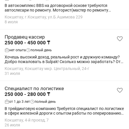
В автокомплекс BBS на договорной основе требуются
автослесари по ремонту. Моторист(мастер по ремонту
двигателей).Знание Vag группы обязательно,все спец.ключи
Кокшетау, г.Кокшетау, ул.Б.Ашимова 229
для выставления фаз ГРМ есть. ...
8 июля
Продавец-кассир
250 000 - 450 000 ₸
нет опыта
полный день
Хочешь высокий доход, реальный рост и дружную команду?
Добро пожаловать в Sulpak! Сколько можно заработать? От
250 000 до 450 000 т и больше — всё зависит от твоих продаж.
Кокшетау, Кокшетау мкр. Центральный, 24-г
Оклад + бонусы (сдельная...
31 июля
Специалист по логистике
250 000 - 280 000 ₸
от 1 до 3 лет
полный день
В трейдинговую компанию Требуется специалист по логистике
в сфере железной дороги с опытом работы по оперированию
грузового вагонного парка. Необходимо знание по
Кокшетау, 4-й проезд, 7
программам rail tarif, асу дкр
26 июля