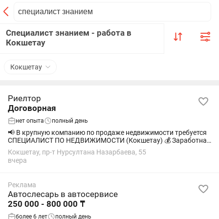
Специалист знанием - работа в
Кокшетау
Кокшетау
Риелтор
Договорная
нет опыта
полный день
📢 В крупную компанию по продаже недвижимости требуется
СПЕЦИАЛИСТ ПО НЕДВИЖИМОСТИ (Кокшетау) 💰 Заработная
плата: от 400 000 до 5 000 000 (на руки) •высокий процент с
Кокшетау, пр-т Нурсултана Назарбаева, 55
каждой сделки •мотивационные...
вчера
Реклама
Автослесарь в автосервисе
250 000 - 800 000 ₸
более 6 лет
полный день