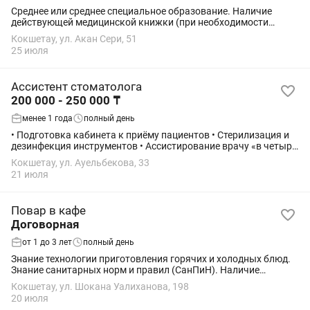
Среднее или среднее специальное образование. Наличие
действующей медицинской книжки (при необходимости
согласно требованиям работодателя). Знание правил
Кокшетау, ул. Акан Сери, 51
санитарно-эпидемиологического режима. ...
25 июля
Ассистент стоматолога
200 000 - 250 000 ₸
менее 1 года
полный день
• Подготовка кабинета к приёму пациентов • Стерилизация и
дезинфекция инструментов • Ассистирование врачу «в четыре
руки» • Контроль наличия и подготовка материалов • Ведение
Кокшетау, ул. Ауельбекова, 33
медицинской...
21 июля
Повар в кафе
Договорная
от 1 до 3 лет
полный день
Знание технологии приготовления горячих и холодных блюд.
Знание санитарных норм и правил (СанПиН). Наличие
действующей медицинской книжки. Умение работать с
Кокшетау, ул. Шокана Уалиханова, 198
технологическими...
20 июля