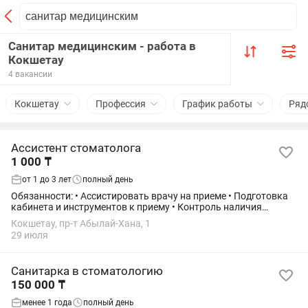
Санитар медицинским - работа в
Кокшетау
4 вакансии
Кокшетау
Профессия
График работы
Ряд
Ассистент стоматолога
1 000 ₸
от 1 до 3 лет
полный день
Обязанности: • Ассистировать врачу на приеме • Подготовка
кабинета и инструментов к приему • Контроль наличия
расходных материалов, участие в их заказе • Соблюдение
Кокшетау, пр-т Абылай-Хана, 1
санитарно-гигиенических норм и...
29 июля
Санитарка в стоматологию
150 000 ₸
менее 1 года
полный день