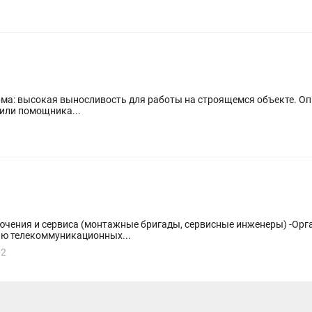
орма: высокая выносливость для работы на строящемся объекте. Опы
или помощника...
ю телекоммуникационных...
92