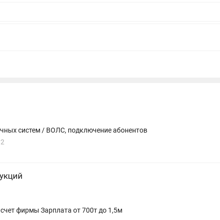
чных систем / ВОЛС, подключение абонентов
92
укций
а счет фирмы Зарплата от 700т до 1,5м