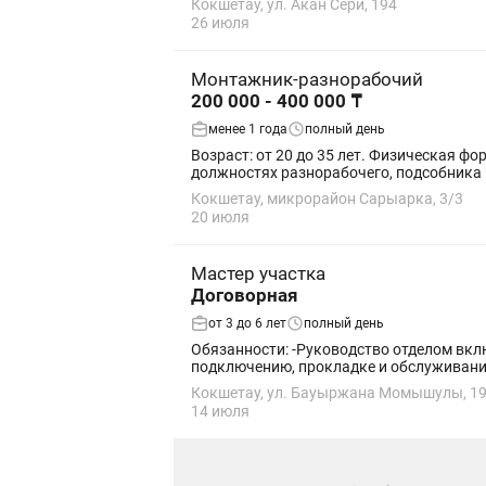
Кокшетау, ул. Акан Сери, 194
26 июля
Монтажник-разнорабочий
200 000 - 400 000 ₸
менее 1 года
полный день
Возраст: от 20 до 35 лет. Физическая ф
должностях разнорабочего, подсобника 
Кокшетау, микрорайон Сарыарка, 3/3
20 июля
Мастер участка
Договорная
от 3 до 6 лет
полный день
Обязанности: -Руководство отделом включения и сервиса (монтажные бригады, сервисные инженеры) -Организация и контроль работ по
подключению, прокладке и обслуживани
Кокшетау, ул. Бауыржана Момышулы, 1
14 июля