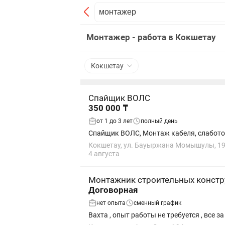
Монтажер - работа в Кокшетау
Кокшетау
Спайщик ВОЛС
350 000 ₸
от 1 до 3 лет
полный день
Спайщик ВОЛС, Монтаж кабеля, слабото
Кокшетау, ул. Бауыржана Момышулы, 1
4 августа
Монтажник строительных констр
Договорная
нет опыта
сменный график
Вахта , опыт работы не требуется , все з