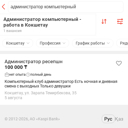
Администратор компьютерный -
работа в Кокшетау
1 вакансия
Кокшетау
Профессия
График работы
Ряд
Администратор ресепшн
100 000 ₸
нет опыта
полный день
Компьютерный клуб администратор Есть ночная и дневная
смена с выходных Только девушки
Кокшетау, ул. Зарапа Темирбекова, 35
5 августа
Рус
Қаз
© 2012-2026, АО «Kaspi Bank»