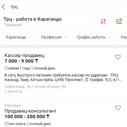
Трц - работа в Караганде
7 вакансий
Караганда
Профессия
График работы
Ря
Кассир-продавец
7 000 - 9 000 ₸
менее 1 года
полный день
В сеть быстрого питания требуется кассир по адресам: - ТРЦ
Каскад, Таир, Алтын-Арба, ЦУМ, Проспект, ⏰ График: 5/2, 6/1 с
10:00 до 20/21:00. Зарплата 7000-9000тг в день 📲 Для
Караганда, пр-т Бухар Жырау, 90
подробностей и...
2 августа
Реклама
Продавец-консультант
100 000 - 200 000 ₸
нет опыта
полный день