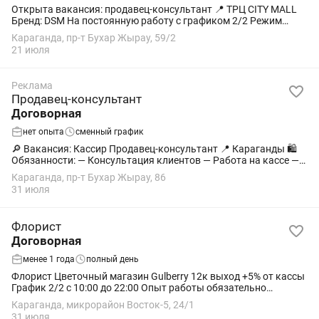
Открыта вакансия: продавец-консультант 📍 ТРЦ CITY MALL
Бренд: DSM На постоянную работу с графиком 2/2 Режим
работы 09:00 до 21:00 Обучение предусмотрено. Опыт в
Караганда, пр-т Бухар Жырау, 59/2
продажах будет...
21 июля
Реклама
Продавец-консультант
Договорная
нет опыта
сменный график
🔎 Вакансия: Кассир Продавец-консультант 📍 Караганды 🛍
Обязанности: — Консультация клиентов — Работа на кассе —
Поддержание порядка в зале 🕘 График 6/1 (1 смены): 1)
Караганда, пр-т Бухар Жырау, 86
10:00–16:00...
31 июля
Флорист
Договорная
менее 1 года
полный день
Флорист Цветочный магазин Gulberry 12к выход +5% от кассы
График 2/2 с 10:00 до 22:00 Опыт работы обязательно
Майкудук Восток 5 ТРЦ КАСКАД
Караганда, микрорайон Восток-5, 24/1
31 июля