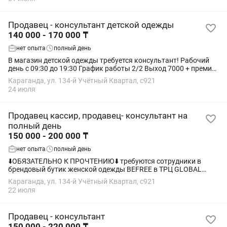
Продавец - консультант детской одежды
140 000 - 170 000 ₸
нет опыта
полный день
В магазин детской одежды требуется консультант! Рабочий
день с 09:30 до 19:30 График работы 2/2 Выход 7000 + премия.
Стажировка 2-3 дня (оплачиваемая) Обязанности: Работа с
Караганда, ул. 134-й Учётный Квартал, с921
клиентами Раскладка...
24 июля
Продавец кассир, продавец- консультант на
полный день
150 000 - 200 000 ₸
нет опыта
полный день
⬇️ОБЯЗАТЕЛЬНО К ПРОЧТЕНИЮ⬇️ требуются сотрудники в
брендовый бутик женской одежды BEFREE в ТРЦ GLOBAL
CITY. ДЛЯ СТУДЕНТОВ НЕ ПОДОЙДЕТ, только на длительный
Караганда, ул. 134-й Учётный Квартал, с921
срок (с сентября полный день в том числе),...
22 июля
Продавец - консультант
150 000 - 220 000 ₸