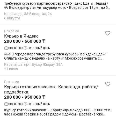
Требуется курьер у партнёров сервиса Яндекс Еда 🚶 Пеший /
🚲 Велокурьер / 🚗 Автокурьер мото • Возраст: от 18 лет до 54
пеший от 18 до 64 Авто • выбирайте сами где и как делать
Караганда, 38-й квартал, 24
доставки •...
6 августа
Реклама
Курьер в Яндекс
200 000 - 660 000 ₸
нет опыта
неполный день
🚴♂️ В городе Караганда требуются курьеры в Яндекс.Еда ✅
Оплата каждую неделю на карту ✅ Можно совмещать с
учёбой или основной работой ✅ Гибкий график — выходи на
Караганда, пр-т Бухар Жырау, 38А
смену, когда удобно 💰 Средний...
21 июля
Реклама
Курьер готовых заказов - Караганда. работа/
подработка.
200 000 - 950 000 ₸
нет опыта
неполный день
Курьер готовых заказов — Караганда Доход 2 000 – 5 000 тг в
час Гибкий график Работа рядом с домом • Доставка уже