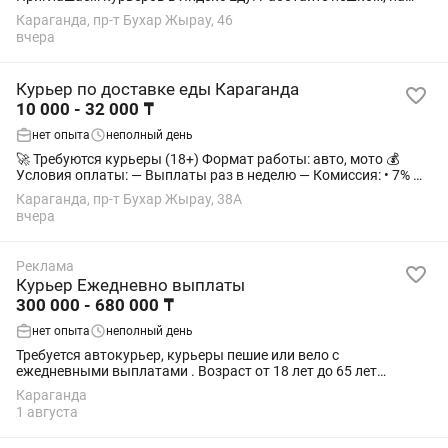
велосипеде, мотоцикле или автомобиле. Доход Зависит от
Караганда, пр-т Бухар Жырау, 46
количества заказов, времени работы,...
вчера
Курьер по доставке еды Караганда
10 000 - 32 000 ₸
нет опыта
неполный день
🚀 Требуются курьеры (18+) Формат работы: авто, мото 💰
Условия оплаты: — Выплаты раз в неделю — Комиссия: • 7% —
для самозанятых 🎒 Сумка выдаётся бесплатно.
Караганда, пр-т Бухар Жырау, 38А
Предусмотрен депозит 20 000 тг —...
вчера
Реклама
Курьер Ежедневно выплаты
300 000 - 680 000 ₸
нет опыта
неполный день
Требуется автокурьер, курьеры пешие или вело с
ежедневными выплатами . Возраст от 18 лет до 65 лет
Гражданство РК только Свободный график либо плановый
Караганда
график работы. Выплаты больше, чем в Яндекс...
1 августа