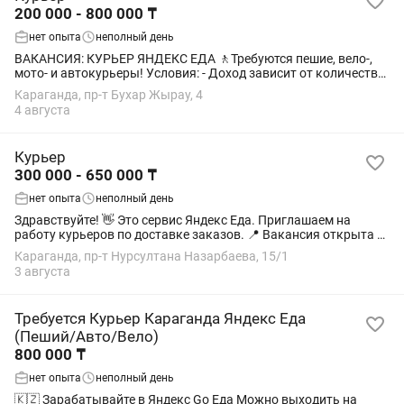
200 000 - 800 000 ₸
нет опыта
неполный день
ВАКАНСИЯ: КУРЬЕР ЯНДЕКС ЕДА 🚶Требуются пешие, вело-,
мото- и автокурьеры! Условия: - Доход зависит от количества
выполненных заказов. - Гибкий график — можно совмещать с
Караганда, пр-т Бухар Жырау, 4
учёбой или основной...
4 августа
Курьер
300 000 - 650 000 ₸
нет опыта
неполный день
Здравствуйте! 👋 Это сервис Яндекс Еда. Приглашаем на
работу курьеров по доставке заказов. 📍 Вакансия открыта в
городах: • Алматы • Астана • Шымкент • Актобе • Атырау •
Караганда, пр-т Нурсултана Назарбаева, 15/1
Актау • Костанай •...
3 августа
Требуется Курьер Караганда Яндекс Еда
(Пеший/Авто/Вело)
800 000 ₸
нет опыта
неполный день
🇰🇿 Зарабатывайте в Яндекс Go Еда Можно выходить на