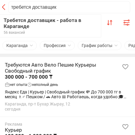
Требется доставщик - работа в
Караганде
56 вакансий
Караганда
Профессия
График работы
Ря
Требуются Авто Вело Пешие Курьеры
Свободный график
300 000 - 700 000 ₸
нет опыта
неполный день
Яндекс Еда | Курьер | Свободный график 💸 До 700 000 тг в
месяц 🚶♂️ Пешком / 🚗 Авто 📅 Работаешь, когда удобно 🎓
Без опыта — подходит студентам 📄 Без ИП и лишних
Караганда, пр-т Бухар Жырау, 12
документов 🔞 Возраст от 18...
сегодня
Реклама
Курьер