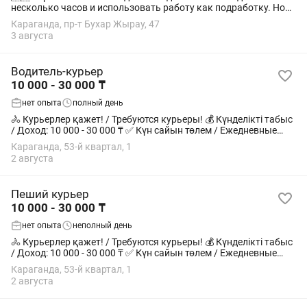
несколько часов и использовать работу как подработку. Но
большие суммы получают те, кто работает регулярно и
Караганда, пр-т Бухар Жырау, 47
выполняет много заказов. Стоимость...
3 августа
Водитель-курьер
10 000 - 30 000 ₸
нет опыта
полный день
🚴 Курьерлер қажет! / Требуются курьеры! 💰 Күнделікті табыс
/ Доход: 10 000 - 30 000 ₸ ✅ Күн сайын төлем / Ежедневные
выплаты ✅ Еркін жұмыс кестесі / Свободный график ✅
Караганда, 53-й квартал, 1
Тұрақты тапсырыстар /...
2 августа
Пеший курьер
10 000 - 30 000 ₸
нет опыта
неполный день
🚴 Курьерлер қажет! / Требуются курьеры! 💰 Күнделікті табыс
/ Доход: 10 000 - 30 000 ₸ ✅ Күн сайын төлем / Ежедневные
выплаты ✅ Еркін жұмыс кестесі / Свободный график ✅
Караганда, 53-й квартал, 1
Тұрақты тапсырыстар /...
2 августа