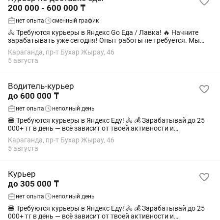
200 000 - 600 000 ₸
нет опыта
сменный график
🚴 Требуются курьеры в Яндекс Go Еда / Лавка! 🔥 Начните
зарабатывать уже сегодня! Опыт работы не требуется. Мы
предлагаем: 💰 Возможный доход от 12 000 до 32 000 тг в день
Караганда, пр-т Бухар Жырау, 46
(зависит от количества...
5 августа
Водитель-курьер
до 600 000 ₸
нет опыта
неполный день
🍔 Требуются курьеры в Яндекс Еду! 🚴 💰 Зарабатывай до 25
000+ тг в день — всё зависит от твоей активности и
количества выполненных заказов. ✨ Мы предлагаем: • Гибкий
Караганда, пр-т Бухар Жырау, 46
график — выбирай удобное...
5 августа
Курьер
до 305 000 ₸
нет опыта
неполный день
🍔 Требуются курьеры в Яндекс Еду! 🚴 💰 Зарабатывай до 25
000+ тг в день — всё зависит от твоей активности и