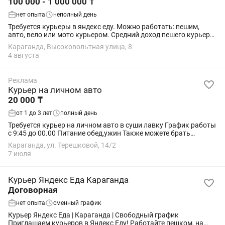
100 000 - 1 000 000 ₸
нет опыта
неполный день
Требуется курьеры в яндекс еду. Можно работать: пешим,
авто, вело или мото курьером. Средний доход пешего курьера
в час от 885 до 1985 тенге в час Средний доход на электро
Караганда, Высоковольтная улица, 8
велосипеде в час от 1115...
4 августа
Реклама
Курьер на личном авто
20 000 ₸
от 1 до 3 лет
полный день
Требуется курьер на личном авто в суши лавку График работы
с 9:45 до 00.00 Питание обед,ужин Также можете брать
развозку сотрудников (сами договариваетесь по...
Караганда, ул. Терешковой, 14/2
7 июля
Курьер Яндекс Еда Караганда
Договорная
нет опыта
сменный график
Курьер Яндекс Еда | Караганда | Свободный график
Приглашаем курьеров в Яндекс Еду! Работайте пешком, на