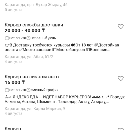
количества выполненных заказов. ✨ Мы предлагаем: • Гибкий
Караганда, пр-т Бухар Жырау, 46
график — выбирай удобное...
5 августа
Курьер службы доставки
20 000 - 40 000 ₸
нет опыта
неполный день
👉В Доставку требуются курьеры ⛔❗От 18 лет 💯Достойная
оплата ✅Много заказов 💵Много бонусов 💵Большие
выплаты 👉Вывод 24/7 👉% парка всего 3% 🛵Есть Аренда
Караганда, ул. Абая, 61/2
ЭЛЕКТРОВЕЛОСИПЕДОВ МОЩНЫХ!
4 августа
Курьер на личном авто
15 000 ₸
нет опыта
сменный график
🚴♂️ ЯНДЕКС ЕДА — ИДЕТ НАБОР КУРЬЕРОВ! 🚗🏍️🚶 📍 Города:
Алматы, Астана, Шымкент, Павлодар, Актау, Атырау,
Караганда 💰 До 35 000–40 000 тг в день на авто 💵 До 500 000
Караганда, ул. Карла Маркса, 9
тг в месяц + чаевые 🚶 Пешие...
4 августа
Курьер