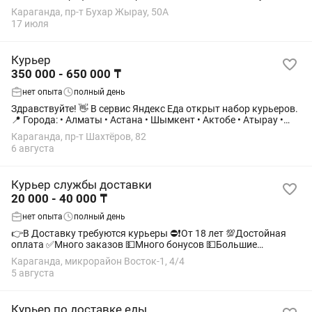
готовых заказов • Подходит без опыта • Пешком / вело /
Караганда, пр-т Бухар Жырау, 50А
электровело / авто /...
17 июля
Курьер
350 000 - 650 000 ₸
нет опыта
полный день
Здравствуйте! 👋 В сервис Яндекс Еда открыт набор курьеров.
📍 Города: • Алматы • Астана • Шымкент • Актобе • Атырау •
Актау • Костанай • Караганда • Павлодар 🚶♂️ Доступный
Караганда, пр-т Шахтёров, 82
транспорт: пешком,...
6 августа
Курьер службы доставки
20 000 - 40 000 ₸
нет опыта
полный день
👉В Доставку требуются курьеры ⛔❗От 18 лет 💯Достойная
оплата ✅Много заказов 💵Много бонусов 💵Большие
выплаты 👉Вывод 24/7
Караганда, микрорайон Восток-1, 4/4
5 августа
Курьер по доставке еды