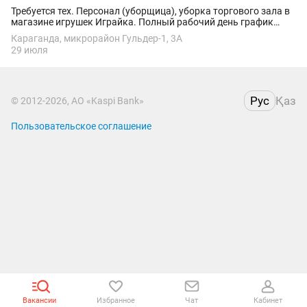
Требуется тех. Персонал (уборщица), уборка торгового зала в
магазине игрушек Играйка. Полный рабочий день график
работы 2/2
Караганда, микрорайон Гульдер-1, 3А
29 июля
Рус
Қаз
© 2012-2026, АО «Kaspi Bank»
Пользовательское соглашение
Вакансии
Избранное
Чат
Кабинет