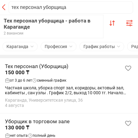
Тех персонал уборщица - работа в
Караганде
2 вакансии
Караганда
Профессия
График работы
Ря
Тех персонал (Уборщица)
150 000 ₸
от 3 до 6 лет
сменный график
Частная школа, уборка спорт зал, коридоры, актовый зал,
кабинеты , сан узлы . График 2/2, выход 10 000 тг. Начало
работы с сентября .
Караганда, Университетская улица, 36
4 августа
Уборщик в торговом зале
130 000 ₸
нет опыта
полный день