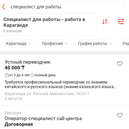
Специалист для работы - работа в
Караганде
8 вакансий
Караганда
Профессия
График работы
Ря
Устный переводчик
40 000 ₸
от 3 до 6 лет
полный день
Требуется профессиональный переводчик со знанием
китайского и русского языков (знание казахского языка
будет большим преимуществом) для работы на
Караганда, ул. Касыма Аманжолова, 162А/1
промышленных объектах. Направления: пусконаладочные...
4 августа
Реклама
Оператор-специалист call-центра
Договорная