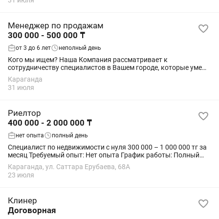
31 июля
Менеджер по продажам
300 000 - 500 000 ₸
от 3 до 6 лет
неполный день
Кого мы ищем? Наша Компания рассматривает к
сотрудничеству специалистов в Вашем городе, которые умеют
продавать, работать с клиентами и доводить сделки до
Караганда
результата. Сфера деятельности...
31 июля
Риелтор
400 000 - 2 000 000 ₸
нет опыта
полный день
Специалист по недвижимости с нуля 300 000 – 1 000 000 тг за
месяц Требуемый опыт: Нет опыта График работы: Полный
день Город и адрес: Караганда, ул. Саттара Ерубаева, 68/2
Караганда, ул. Саттара Ерубаева, 68А
Требования и...
23 июля
Клинер
Договорная