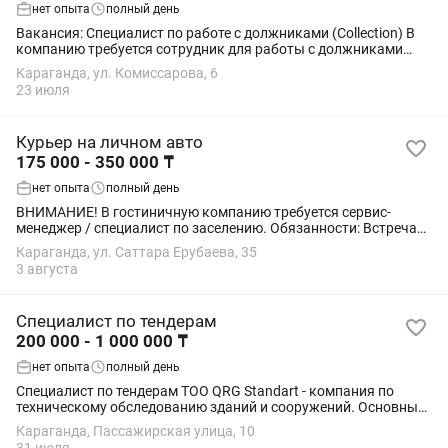
нет опыта
полный день
Вакансия: Специалист по работе с должниками (Collection) В
компанию требуется сотрудник для работы с должниками
банка Kaspi Bank. Обязанности: •Обзвон клиентов
Караганда, ул. Комиссарова, 6
•Предоставление графика погашения...
23 июля
Курьер на личном авто
175 000 - 350 000 ₸
нет опыта
полный день
ВНИМАНИЕ! В гостиничную компанию требуется сервис-
менеджер / специалист по заселению. Обязанности: Встреча
на квартирах гостей компании, размещение их на квартирах.
Караганда, ул. Саттара Ерубаева, 35
Заселение и выселение гостей, а...
3 августа
Специалист по тендерам
200 000 - 1 000 000 ₸
нет опыта
полный день
Специалист по тендерам ТОО QRG Standart - компания по
техническому обследованию зданий и сооружений. Основные
направления: экспертиза здания, дефектоскопия, техническое
Караганда, Пассажирская улица, 10
обследование, обучение,...