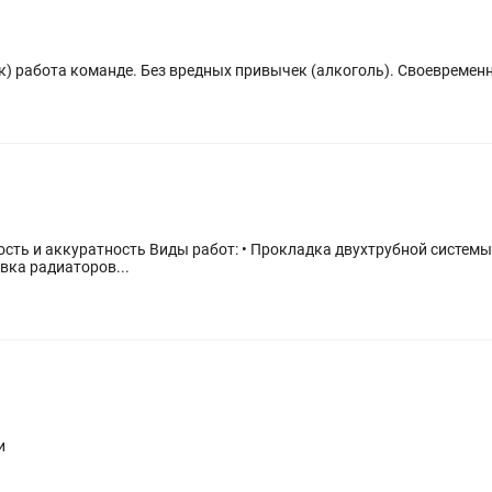
к) работа команде. Без вредных привычек (алкоголь). Своевремен
ной системы отопления (по полу, от гребёнки до
вка радиаторов...
и