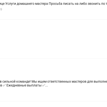
Требуется сантехник-электрик в одном лице Услуги домашнего мастера Просьба писать на либо звонит
49
 в сильной команде! Мы ищем ответственных мастеров для выполн
ов ✅ Ежедневные выплаты ✅...