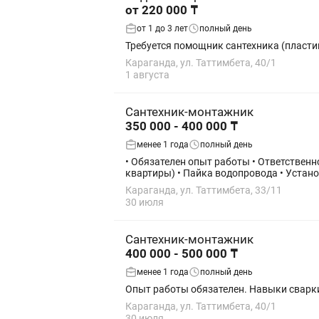
от 220 000 ₸
от 1 до 3 лет
полный день
Требуется помощник сантехника (пласти
Караганда, ул. Таттимбета, 40/1
1 августа
Сантехник-монтажник
350 000 - 400 000 ₸
менее 1 года
полный день
• Обязателен опыт работы • Ответственность и аккуратность Виды работ: • Прокладка двухтруб
квартиры) • Пайка водопровода • Устано
Караганда, ул. Таттимбета, 33/11
30 июля
Сантехник-монтажник
400 000 - 500 000 ₸
менее 1 года
полный день
Опыт работы обязателен. Навыки сварк
Караганда, ул. Таттимбета, 40/1
30 июля