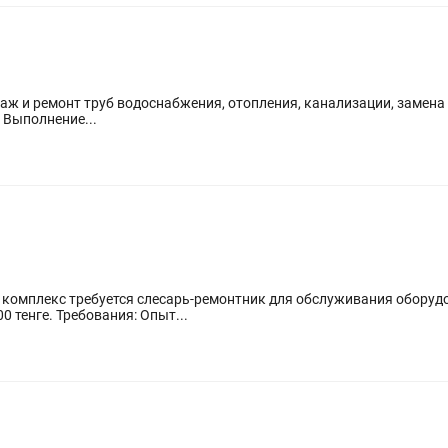
аж и ремонт труб водоснабжения, отопления, канализации, замена
туаций, замена дверных замков и т.д) - Выполнение...
 комплекс требуется слесарь-ремонтник для обслуживания оборуд
работы фермы. Заработная плата: 400 000 тенге. Требования: Опыт...