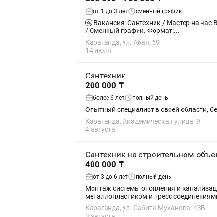
от 1 до 3 лет
сменный график
🚰 Вакансия: Сантехник / Мастер на час В связи с ростом объема заявок ведем набор мастеров на постоянную занятость. График: Полная занятость
/ Сменный график. Формат:...
Караганда, ул. Абая, 59
14 июля
Сантехник
200 000 ₸
более 6 лет
полный день
Опытный специалист в своей области, б
Караганда, Академическая улица, 9
4 августа
Сантехник на строительном объе
400 000 ₸
от 3 до 6 лет
полный день
Монтаж системы отопления и канализаци
металлопластиком и пресс соединениями
Караганда, ул. Сабита Муканова, 43Б
3 августа