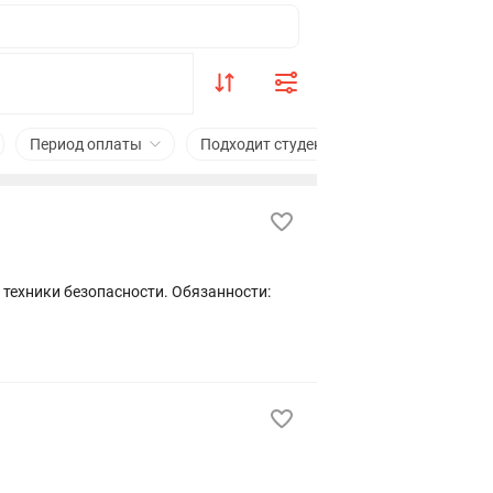
Период оплаты
Подходит студентам
Сфера деятел