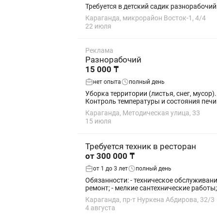
Требуется в детский садик разнорабочи
Караганда, микрорайон Восток-1, 4/4
22 июля
Реклама
Разнорабочий
15 000 ₸
нет опыта
полный день
Уборка территории (листья, снег, мусор)
Контроль температуры и состояния печи.
Караганда, Методическая улица, 33
15 июля
Требуется техник в ресторан
от 300 000 ₸
от 1 до 3 лет
полный день
Обязанности: - техническое обслуживание
ремонт; - мелкие сантехнические работы; 
Караганда, пр-т Нуркена Абдирова, 32/3
4 августа