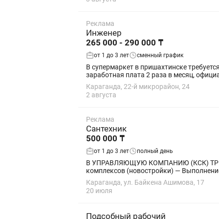
Реклама
Инженер
265 000 - 290 000 ₸
от 1 до 3 лет
сменный график
В супермаркет в пришахтинске требуется
заработная плата 2 раза в месяц, официа
Караганда, 22-й микрорайон, 24
2 августа
Реклама
Сантехник
500 000 ₸
от 1 до 3 лет
полный день
В УПРАВЛЯЮЩУЮ КОМПАНИЮ (КСК) ТРЕБУЕТСЯ УНИВЕРСА
комплексов (новостройки) — Выполнение 
Караганда, ул. Байкена Ашимова, 17
20 июля
Подсобный рабочий