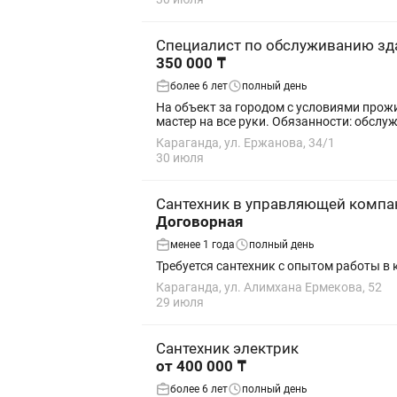
Специалист по обслуживанию зд
350 000 ₸
более 6 лет
полный день
На объект за городом с условиями прожи
мастер на все руки. Обязанности: 
Караганда, ул. Ержанова, 34/1
30 июля
Сантехник в управляющей компа
Договорная
менее 1 года
полный день
Требуется сантехник с опытом работы 
Караганда, ул. Алимхана Ермекова, 52
29 июля
Сантехник электрик
от 400 000 ₸
более 6 лет
полный день