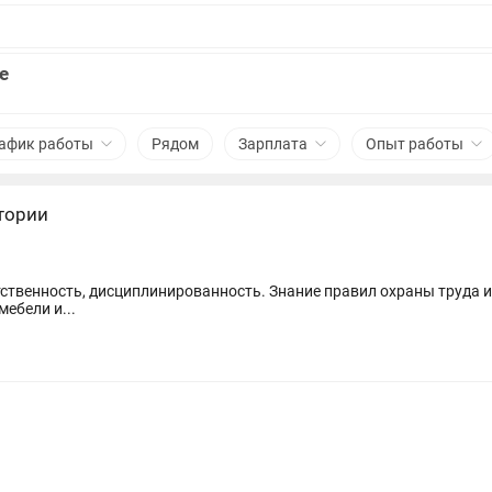
е
афик работы
Рядом
Зарплата
Опыт работы
тории
ебели и...