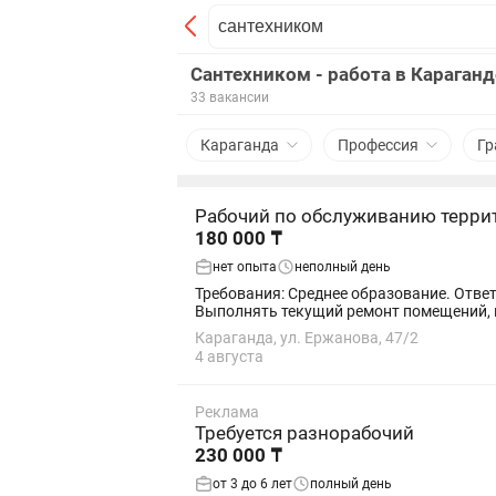
Сантехником - работа в Караганд
33 вакансии
Караганда
Профессия
Гр
Рабочий по обслуживанию терри
180 000 ₸
нет опыта
неполный день
Требования: Среднее образование. Ответственность, дисциплинированность. Знание правил охраны труда и техники безопасности. Обязанности:
Выполнять текущий ремонт помещений, м
Караганда, ул. Ержанова, 47/2
4 августа
Реклама
Требуется разнорабочий
230 000 ₸
от 3 до 6 лет
полный день