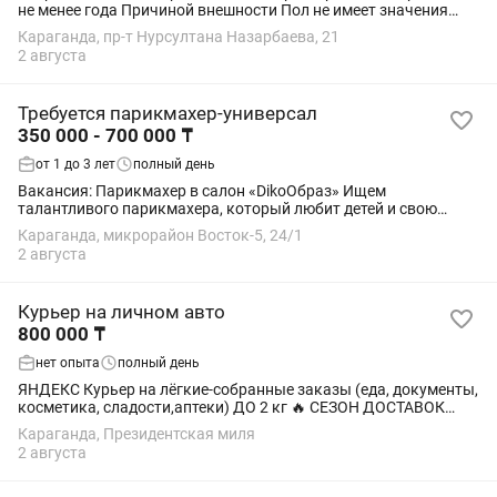
не менее года Причиной внешности Пол не имеет значения
Оклад 10000 Проезд 1000 Проценты 5% От кассы (кухня)
Караганда, пр-т Нурсултана Назарбаева, 21
Назарбаева 21. Ресторан Да...
2 августа
Требуется парикмахер-универсал
350 000 - 700 000 ₸
от 1 до 3 лет
полный день
Вакансия: Парикмахер в салон «DikoОбраз» Ищем
талантливого парикмахера, который любит детей и свою
работу! Наш уютный салон приглашает в команду мастера
Караганда, микрорайон Восток-5, 24/1
универсала , который создаст волшебную...
2 августа
Курьер на личном авто
800 000 ₸
нет опыта
полный день
ЯНДЕКС Курьер на лёгкие-собранные заказы (еда, документы,
косметика, сладости,аптеки) ДО 2 кг 🔥 СЕЗОН ДОСТАВОК
СРАЗУ ПОВЫШАЕТ ВАШ ДОХОД! 🔥 Ищем курьеров для
Караганда, Президентская миля
доставки лёгких собранных заказов до 2...
2 августа