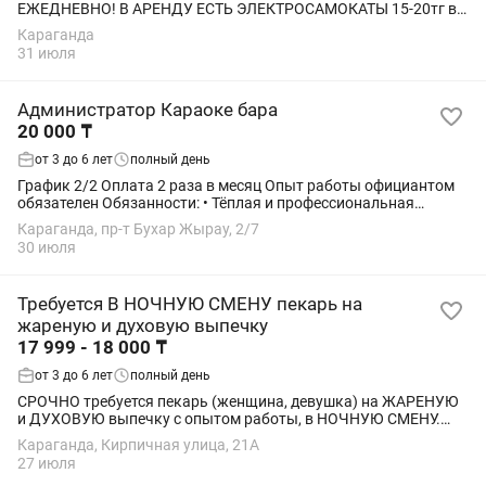
ЕЖЕДНЕВНО! В АРЕНДУ ЕСТЬ ЭЛЕКТРОСАМОКАТЫ 15-20тг в
минуту Принимаем от 18 лет БОНУСЫ ЗА ЗАКАЗ ! ПРИМЕМ
Караганда
ДАЖЕ ЕСЛИ У ВАС АРЕСТ КАРТЫ! Подработка...
31 июля
Администратор Караоке бара
20 000 ₸
от 3 до 6 лет
полный день
График 2/2 Оплата 2 раза в месяц Опыт работы официантом
обязателен Обязанности: • Тёплая и профессиональная
встреча гостей, создание доброжелательной атмосферы •
Караганда, пр-т Бухар Жырау, 2/7
Контроль работы персонала зала:...
30 июля
Требуется В НОЧНУЮ СМЕНУ пекарь на
жареную и духовую выпечку
17 999 - 18 000 ₸
от 3 до 6 лет
полный день
СРОЧНО требуется пекарь (женщина, девушка) на ЖАРЕНУЮ
и ДУХОВУЮ выпечку с опытом работы, в НОЧНУЮ СМЕНУ.
График работы с 20:00 до 8:00 Постоянные выходные суббота
Караганда, Кирпичная улица, 21А
и воскресенье. ✅ При достаточном...
27 июля