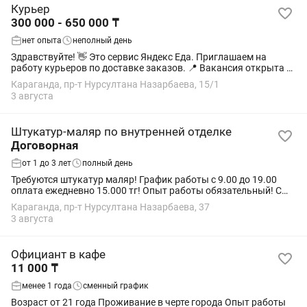
Курьер
300 000 - 650 000 ₸
нет опыта
неполный день
Здравствуйте! 👋 Это сервис Яндекс Еда. Приглашаем на
работу курьеров по доставке заказов. 📍 Вакансия открыта в
городах: • Алматы • Астана • Шымкент • Актобе • Атырау •
Караганда, пр-т Нурсултана Назарбаева, 15/1
Актау • Костанай •...
3 августа
Штукатур-маляр по внутренней отделке
Договорная
от 1 до 3 лет
полный день
Требуются штукатур маляр! График работы с 9.00 до 19.00
оплата ежедневно 15.000 тг! Опыт работы обязательный! С
собой иметь шпателя и ведро! Обед тоже с собой! Объект
Караганда, пр-т Нурсултана Назарбаева, 37
находиться в городе!
3 августа
Официант в кафе
11 000 ₸
менее 1 года
сменный график
Возраст от 21 года Проживание в черте города Опыт работы