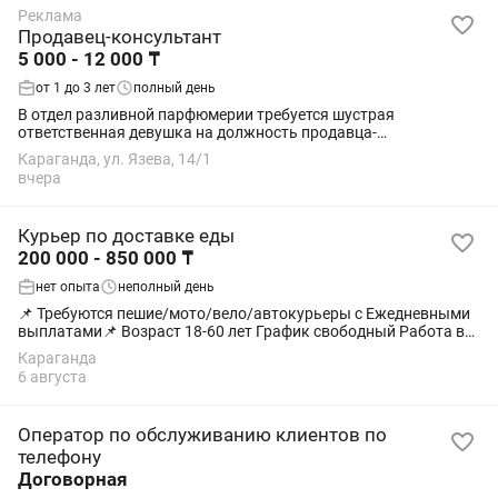
Реклама
Продавец-консультант
5 000 - 12 000 ₸
от 1 до 3 лет
полный день
В отдел разливной парфюмерии требуется шустрая
ответственная девушка на должность продавца-
консультанта. Возраст от 18 до 25 лет. На долгосрок.
Караганда, ул. Язева, 14/1
Студентов не рассматриваем. Желательно с опытом работы...
вчера
Курьер по доставке еды
200 000 - 850 000 ₸
нет опыта
неполный день
📌 Требуются пешие/мото/вело/автокурьеры с Ежедневными
выплатами📌 Возраст 18-60 лет График свободный Работа в
удобном районе Гражданство РК Оплата больше, чем в Яндекс
Караганда
такси - эконом. Низкие...
6 августа
Оператор по обслуживанию клиентов по
телефону
Договорная