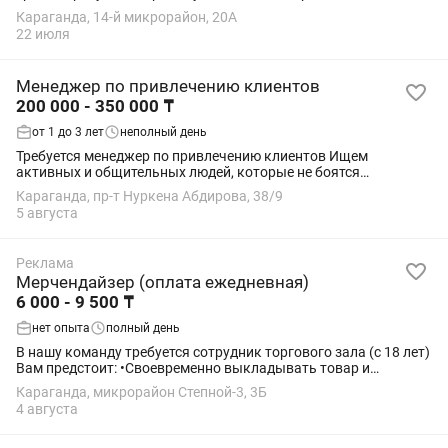
Обучение предоставляем ( стажировку оплачиваем ) •График:
Караганда, 14-й микрорайон, 20А
5/2 , с 10:30 до...
22 июля
Менеджер по привлечению клиентов
200 000 - 350 000 ₸
от 1 до 3 лет
неполный день
Требуется менеджер по привлечению клиентов Ищем
активных и общительных людей, которые не боятся
знакомиться с новыми людьми и любят живое общение.
Караганда, пр-т Нуркена Абдирова, 38/9
Требования: • Возраст от 16 лет. • Грамотная...
5 августа
Реклама
Мерчендайзер (оплата ежедневная)
6 000 - 9 500 ₸
нет опыта
полный день
В нашу команду требуется сотрудник торгового зала (с 18 лет)
Вам предстоит: •Своевременно выкладывать товар и
поддерживать наполненность полок; •Контролировать
Караганда, микрорайон Степной-3, 3Б
отсутствие товара с истекшим сроком...
4 августа