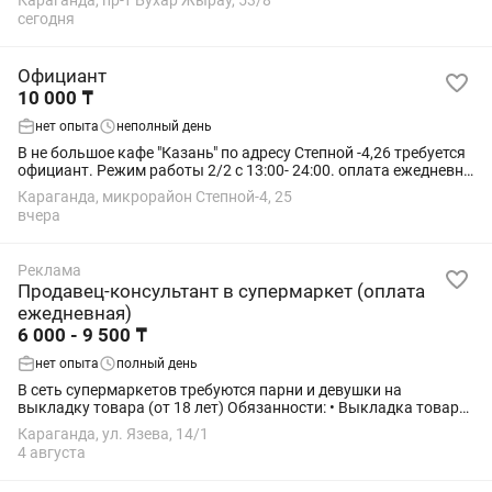
Караганда, пр-т Бухар Жырау, 53/8
сегодня
Официант
10 000 ₸
нет опыта
неполный день
В не большое кафе "Казань" по адресу Степной -4,26 требуется
официант. Режим работы 2/2 с 13:00- 24:00. оплата ежедневно
8000-10000.Требования: ответственные, с опытом работы.
Караганда, микрорайон Степной-4, 25
Старше 18 лет.
вчера
Реклама
Продавец-консультант в супермаркет (оплата
ежедневная)
6 000 - 9 500 ₸
нет опыта
полный день
В сеть супермаркетов требуются парни и девушки на
выкладку товара (от 18 лет) Обязанности: • Выкладка товара
(мерчендайзинг); • Поддержание чистоты и порядка в отделе; •
Караганда, ул. Язева, 14/1
Контроль сроков годности; •...
4 августа