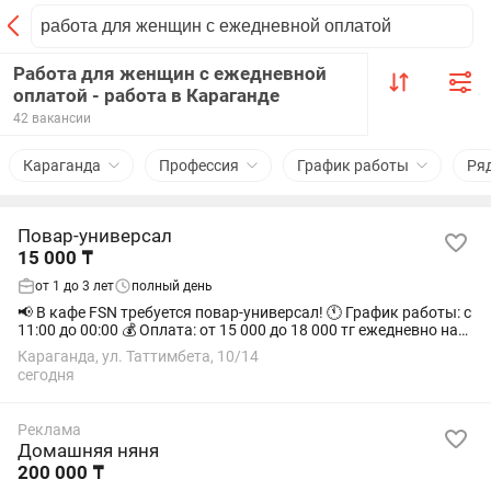
Работа для женщин с ежедневной
оплатой - работа в Караганде
42 вакансии
Караганда
Профессия
График работы
Ря
Повар-универсал
15 000 ₸
от 1 до 3 лет
полный день
📢 В кафе FSN требуется повар-универсал! 🕚 График работы: с
11:00 до 00:00 💰 Оплата: от 15 000 до 18 000 тг ежедневно на
руки 📍 Адрес: Таттимбета 10/14 📌 Кафе FSN По всем
Караганда, ул. Таттимбета, 10/14
вопросам обращаться по...
сегодня
Реклама
Домашняя няня
200 000 ₸