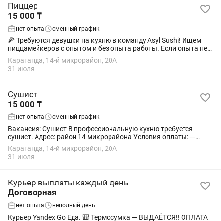
Пиццер
15 000 ₸
нет опыта
сменный график
🍕 Требуются девушки на кухню в команду Asyl Sushi! Ищем
пиццамейкеров с опытом и без опыта работы. Если опыта нет
— всему обучим с нуля! 📍 Что предлагаем: • График работы:
Караганда, 14-й микрорайон, 20А
2/2 • Время работы: с...
31 июля
Сушист
15 000 ₸
нет опыта
сменный график
Вакансия: Сушист В профессиональную кухню требуется
сушист. Адрес: район 14 микрорайона Условия оплаты: —
первый месяц: 15 000 тенге за смену — со второго месяца:
Караганда, 14-й микрорайон, 20А
ставка плюс процент от оборота...
31 июля
Курьер выплаты каждый день
Договорная
нет опыта
неполный день
Курьер Yandex Go Еда. 🎒 Термосумка — ВЫДАЁТСЯ!! ОПЛАТА