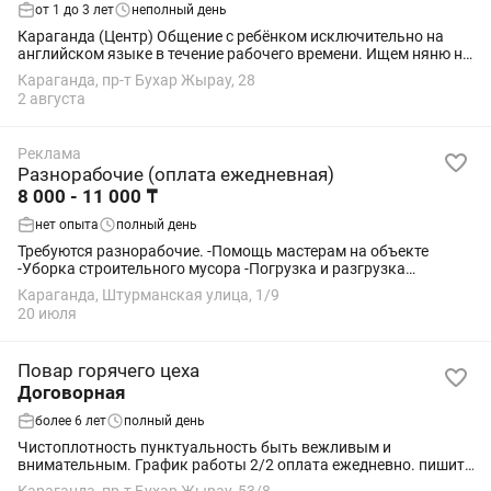
от 1 до 3 лет
неполный день
Караганда (Центр) Общение с ребёнком исключительно на
английском языке в течение рабочего времени. Ищем няню на
долгосрочное сотрудничество для активного ребёнка 1,5 года.
Караганда, пр-т Бухар Жырау, 28
В течение ближайших шести...
2 августа
Реклама
Разнорабочие (оплата ежедневная)
8 000 - 11 000 ₸
нет опыта
полный день
Требуются разнорабочие. -Помощь мастерам на объекте
-Уборка строительного мусора -Погрузка и разгрузка
материалов График сменный 1/1,2/2, либо 5/2,6/1. Часы
Караганда, Штурманская улица, 1/9
работы с 09:00-18:00, с...
20 июля
Повар горячего цеха
Договорная
более 6 лет
полный день
Чистоплотность пунктуальность быть вежливым и
внимательным. График работы 2/2 оплата ежедневно. пишите
на этот номер