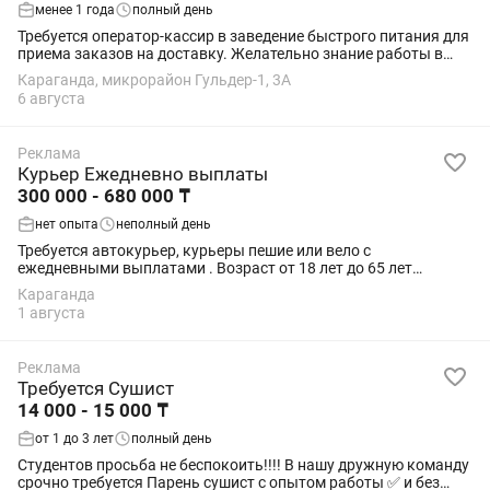
менее 1 года
полный день
Требуется оператор-кассир в заведение быстрого питания для
приема заказов на доставку. Желательно знание работы в
программе Айко. Проводим стажировку (не оплачивается).
Караганда, микрорайон Гульдер-1, 3А
Заработная плата два раза в...
6 августа
Реклама
Курьер Ежедневно выплаты
300 000 - 680 000 ₸
нет опыта
неполный день
Требуется автокурьер, курьеры пешие или вело с
ежедневными выплатами . Возраст от 18 лет до 65 лет
Гражданство РК только Свободный график либо плановый
Караганда
график работы. Выплаты больше, чем в Яндекс...
1 августа
Реклама
Требуется Сушист
14 000 - 15 000 ₸
от 1 до 3 лет
полный день
Студентов просьба не беспокоить!!!! В нашу дружную команду
срочно требуется Парень сушист с опытом работы ✅ и без