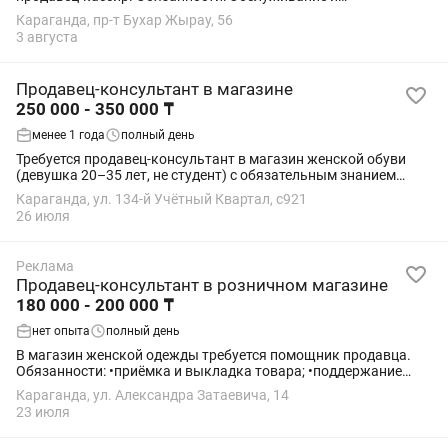
консультация клиентов в зале и на кассе согласно регламенту
Караганда, пр-т Бухар Жырау, 56
компании . Поддержание чистоты и порядка в...
3 августа
Продавец-консультант в магазине
250 000 - 350 000 ₸
менее 1 года
полный день
Требуется продавец-консультант в магазин женской обуви
(девушка 20–35 лет, не студент) с обязательным знанием
казахского языка. График с 10:00-20:00 , 5/2, можно 2/2.
Караганда, ул. 134-й Учётный Квартал, с921
Зарплата выдается два раза в...
26 июля
Реклама
Продавец-консультант в розничном магазине
180 000 - 200 000 ₸
нет опыта
полный день
В магазин женской одежды требуется помощник продавца.
Обязанности: •приёмка и выкладка товара; •поддержание
чистоты и порядка в зале; •утюжка товара; •работа с
Караганда, ул. Александра Затаевича, 14
ассортиментом и наведение порядка на...
23 июля