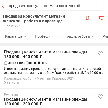
Продавец консультант магазин
женской - работа в Караганде
10 вакансий
Караганда
Профессия
График работы
Ря
Продавец-консультант в магазине одежды
180 000 - 400 000 ₸
менее 1 года
полный день
Ищем в команду продавца-консультанта в магазин женской
одежды, на постоянную работу График работы : 5/2 с 10:00 до
20:00 Заработная плата: выход + %, так же имеется хорошая
Караганда, ул. 134-й Учётный Квартал, с921
премия за старание Ищем...
5 августа
Реклама
Продавец-консультант в магазине одежды
130 000 - 200 000 ₸