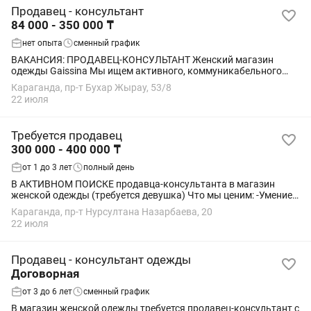
Продавец - консультант
84 000 - 350 000 ₸
нет опыта
сменный график
ВАКАНСИЯ: ПРОДАВЕЦ-КОНСУЛЬТАНТ Женский магазин
одежды Gaissina Мы ищем активного, коммуникабельного
продавца, который умеет и любит продавать, общаться с
Караганда, пр-т Бухар Жырау, 53/8
людьми и зарабатывать. 🔹 ЧТО МЫ...
22 июля
Требуется продавец
300 000 - 400 000 ₸
от 1 до 3 лет
полный день
В АКТИВНОМ ПОИСКЕ продавца-консультанта в магазин
женской одежды (требуется девушка) Что мы ценим: -Умение и
желание продавать -Вежливость и пунктуальность
Караганда, пр-т Нурсултана Назарбаева, 20
-Коммуникабельность -Отсутствие вредных...
22 июля
Продавец - консультант одежды
Договорная
от 3 до 6 лет
сменный график
В магазин женской одежды требуется продавец-консультант с