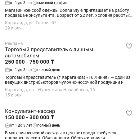
от 1 до 3 лет
сменный график
Магазин женской одежды Donna Style приглашает на работу
продавца-консультанта. Возраст от 22 лет. Условия работы:
График: 2/2 Своевременная оплата Комфортные условия
Караганда, ул. Гоголя, 57
труда Официальное...
29 июля
Реклама
Торговый представитель с личным
автомобилем
250 000 - 750 000 ₸
от 1 до 3 лет
полный день
Торговый представитель (г.Караганда) «16 Линия» — один из
ведущих дистрибьюторов чулочно-носочной продукции и
нижнего белья в Казахстане. Мы являемся официальным
Караганда, пр-т Нурсултана Назарбаева, 16
дистрибьютором европейских брендов...
15 июля
Консультант-кассир
150 000 - 300 000 ₸
от 1 до 3 лет
полный день
В магазин женской одежды в центре города требуется
продавец-кассир. Обязанности: Обслуживание и