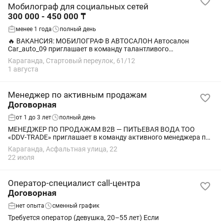
Мобилограф для социальных сетей
300 000 - 450 000 ₸
менее 1 года
полный день
🔥 ВАКАНСИЯ: МОБИЛОГРАФ В АВТОСАЛОН Автосалон
Car_auto_09 приглашает в команду талантливого
мобилографа! Что нужно делать: Снимать автомобили на
Караганда, Стартовый переулок, 61/12
телефон. Монтировать короткие видео для TikTok,...
1 августа
Менеджер по активным продажам
Договорная
от 1 до 3 лет
полный день
МЕНЕДЖЕР ПО ПРОДАЖАМ B2B — ПИТЬЕВАЯ ВОДА ТОО
«DDV-TRADE» приглашает в команду активного менеджера по
продажам. Что нужно делать: • активно привлекать новых
Караганда, Асфальтная улица, 22
корпоративных клиентов (B2B); • совершать...
22 июля
Оператор-специалист call-центра
Договорная
нет опыта
сменный график
Требуется оператор (девушка, 20–55 лет) Если