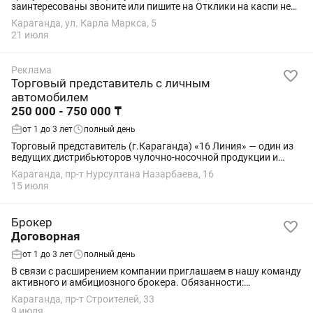
заинтересованы звоните или пишите на Отклики на каспи не
рассматриваем Работа заключается в том, чтобы звонить и
Караганда, ул. Карла Маркса, 5
разговаривать с клиентами В связи с...
21 июля
Реклама
Торговый представитель с личным
автомобилем
250 000 - 750 000 ₸
от 1 до 3 лет
полный день
Торговый представитель (г.Караганда) «16 Линия» — один из
ведущих дистрибьюторов чулочно-носочной продукции и
нижнего белья в Казахстане. Мы являемся официальным
Караганда, пр-т Нурсултана Назарбаева, 16
дистрибьютором европейских брендов...
15 июля
Брокер
Договорная
от 1 до 3 лет
полный день
В связи с расширением компании приглашаем в нашу команду
активного и амбициозного брокера. Обязанности:
Консультирование клиентов. Сопровождение клиентов на
Караганда, пр-т Строителей, 33
всех этапах сделки. Ведение переговоров с...
9 июля