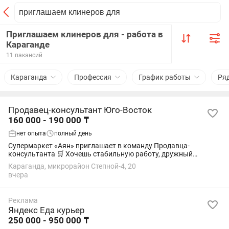
Приглашаем клинеров для - работа в
Караганде
11 вакансий
Караганда
Профессия
График работы
Ря
Продавец-консультант Юго-Восток
160 000 - 190 000 ₸
нет опыта
полный день
Супермаркет «Аян» приглашает в команду Продавца-
консультанта 🛒 Хочешь стабильную работу, дружный
коллектив и уверенность в завтрашнем дне? Тогда тебе к нам!
Караганда, микрорайон Степной-4, 20
📌 Что нужно делать: •Консультировать...
вчера
Реклама
Яндекс Еда курьер
250 000 - 950 000 ₸