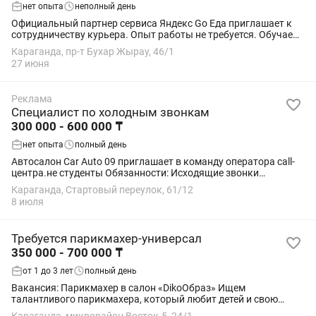
нет опыта
неполный день
Официальный партнер сервиса Яндекс Go Еда приглашает к
сотрудничеству курьера. Опыт работы не требуется. Обучаем,
выдаем инвентарь и выводим на линию в день обращения.
Караганда, пр-т Бухар Жырау, 46/1
ДОХОД И ВЫПЛАТЫ: Мы предлагаем...
27 июня
Реклама
Специалист по холодным звонкам
300 000 - 600 000 ₸
нет опыта
полный день
Автосалон Car Auto 09 приглашает в команду оператора call-
центра.не студенты Обязанности: Исходящие звонки
владельцам автомобилей. Привлечение автомобилей на
Караганда, Стартовый переулок, 61/12
комиссионную продажу. ...
8 июля
Требуется парикмахер-универсал
350 000 - 700 000 ₸
от 1 до 3 лет
полный день
Вакансия: Парикмахер в салон «DikoОбраз» Ищем
талантливого парикмахера, который любит детей и свою
работу! Наш уютный салон приглашает в команду мастера