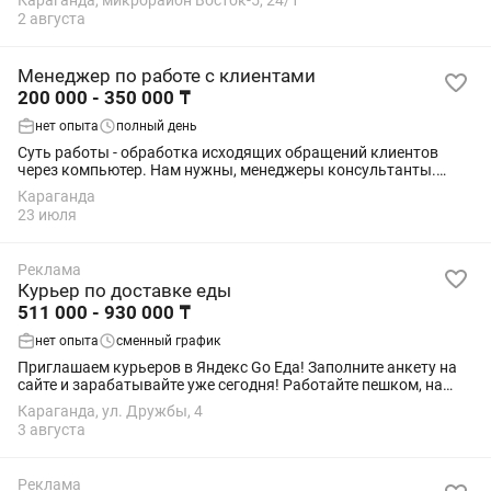
Караганда, микрорайон Восток-5, 24/1
универсала , который создаст волшебную...
2 августа
Менеджер по работе с клиентами
200 000 - 350 000 ₸
нет опыта
полный день
Суть работы - обработка исходящих обращений клиентов
через компьютер. Нам нужны, менеджеры консультанты.
Ищешь работу в открытой рабочей среде, готов к интересным
Караганда
задачам? Тогда мы приглашаем тебя...
23 июля
Реклама
Курьер по доставке еды
511 000 - 930 000 ₸
нет опыта
сменный график
Приглашаем курьеров в Яндекс Go Еда! Заполните анкету на
сайте и зарабатывайте уже сегодня! Работайте пешком, на
велосипеде, мотоцикле или автомобиле — выбирайте удобный
Караганда, ул. Дружбы, 4
для вас формат....
3 августа
Реклама