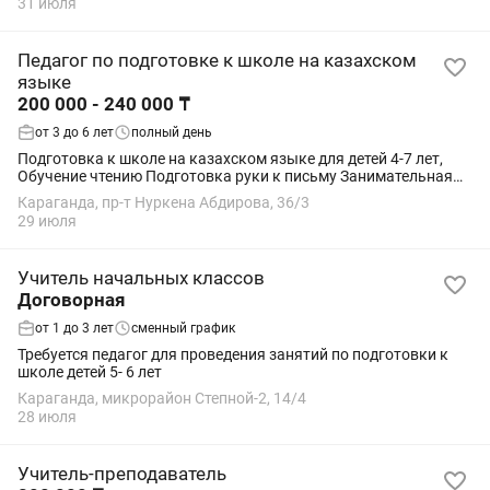
31 июля
Педагог по подготовке к школе на казахском
языке
200 000 - 240 000 ₸
от 3 до 6 лет
полный день
Подготовка к школе на казахском языке для детей 4-7 лет,
Обучение чтению Подготовка руки к письму Занимательная
математика Знакомство с окружающим миром Развитие
Караганда, пр-т Нуркена Абдирова, 36/3
логики, речи, мышления и внимания,...
29 июля
Учитель начальных классов
Договорная
от 1 до 3 лет
сменный график
Требуется педагог для проведения занятий по подготовки к
школе детей 5- 6 лет
Караганда, микрорайон Степной-2, 14/4
28 июля
Учитель-преподаватель