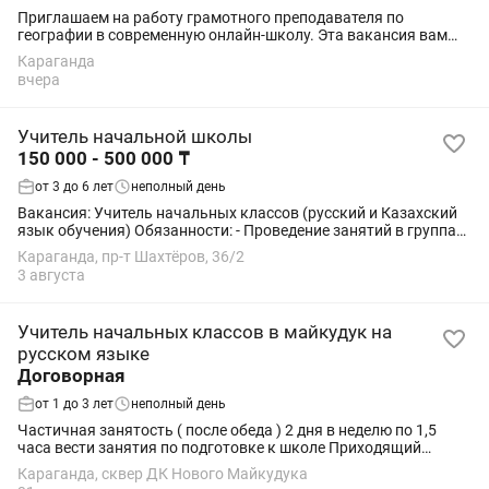
Приглашаем на работу грамотного преподавателя по
географии в современную онлайн-школу. Эта вакансия вам
подойдет, если вы: 1) учитель, который уже работает в школе/
Караганда
образовательном центре и ищет...
вчера
Учитель начальной школы
150 000 - 500 000 ₸
от 3 до 6 лет
неполный день
Вакансия: Учитель начальных классов (русский и Казахский
язык обучения) Обязанности: - Проведение занятий в группах
начальной школы. - Развитие навыков чтения, письма, счета и
Караганда, пр-т Шахтёров, 36/2
логического...
3 августа
Учитель начальных классов в майкудук на
русском языке
Договорная
от 1 до 3 лет
неполный день
Частичная занятость ( после обеда ) 2 дня в неделю по 1,5
часа вести занятия по подготовке к школе Приходящий
педагог русскоязычный
Караганда, сквер ДК Нового Майкудука