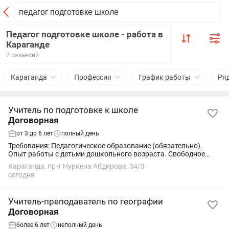
Педагог подготовке школе - работа в
Караганде
7 вакансий
Караганда
Профессия
График работы
Ря
Учитель по подготовке к школе
Договорная
от 3 до 6 лет
полный день
Требования: Педагогическое образование (обязательно).
Опыт работы с детьми дошкольного возраста. Свободное
владение русским и казахским языками. Умение находить
Караганда, пр-т Нуркена Абдирова, 34/3
подход к детям и работать с...
сегодня
Учитель-преподаватель по географии
Договорная
более 6 лет
неполный день