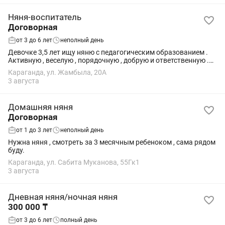
Няня-воспитатель
Договорная
от 3 до 6 лет
неполный день
Девочке 3,5 лет ищу няню с педагогическим образованием .
Активную , веселую , порядочную , добрую и ответственную .
Для игр и прогулок , для занятий , кормлений.
Караганда, ул. Жамбыла, 20А
3 августа
Домашняя няня
Договорная
от 1 до 3 лет
неполный день
Нужна няня , смотреть за 3 месячным ребеноком , сама рядом
буду.
Караганда, ул. Сабита Муканова, 55Гк1
3 августа
Дневная няня/ночная няня
300 000 ₸
от 3 до 6 лет
полный день