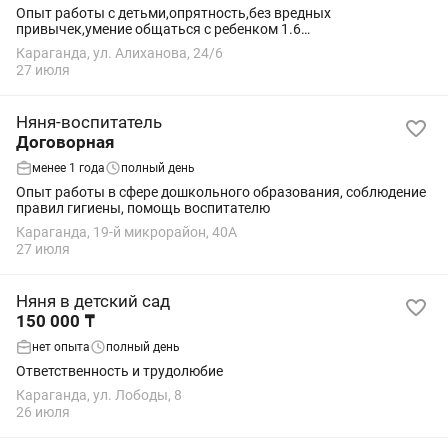
Опыт работы с детьми,опрятность,без вредных
привычек,умение общаться с ребенком 1.6
месяцев,развивающие игры,прогулки,безопасность ребенка
Караганда, ул. Алиханова, 24/6
дома и на улице.
27 июля
Няня-воспитатель
Договорная
менее 1 года
полный день
Опыт работы в сфере дошкольного образования, соблюдение
правил гигиены, помощь воспитателю
Караганда, 19-й микрорайон, 40А
27 июля
Няня в детский сад
150 000 ₸
нет опыта
полный день
Ответственность и трудолюбие
Караганда, ул. Лободы, 8
26 июля