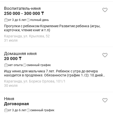
Воспитатель-няня
250 000 - 300 000 ₸
от 3 до 6 лет
полный день
Прогулки с ребенком Кормление Развитие ребенка (игры,
карточки, чтение книг и т.п)
Караганда, ул. Крылова, 52
31 июля
Домашняя няня
20 000 ₸
нет опыта
сменный график
Ищу няню для мальчика 7 лет. Ребенок с утра до вечера
находится в продленке. Обязанности (график 1 /2): 10 дней
●утром отводить в продленку; ●вечером забирать;
Караганда, ул. Бориса Орлова, 101/1
●оставаться с ребенком дома на...
30 июля
Няня
Договорная
от 3 до 6 лет
сменный график