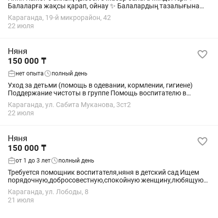
Балаларға жақсы қарап, ойнау ✨ Балалардың тазалығына
көңіл бөлу ✨ Үйді таза ұстау жинап тазалау ✨ Үйдің жеңіл
Караганда, 19-й микрорайон, 42
жұмыстарына көмектесу ✨ Үйде...
22 июля
Няня
150 000 ₸
нет опыта
полный день
Уход за детьми (помощь в одевании, кормлении, гигиене)
Поддержание чистоты в группе Помощь воспитателю в
организации занятий
Караганда, ул. Сабита Муканова, 3ст2
22 июля
Няня
150 000 ₸
от 1 до 3 лет
полный день
Требуется помощник воспитателя,няня в детский сад Ищем
порядочную,добросовестную,спокойную женщину,любящую
детей
Караганда, ул. Лободы, 8
21 июля