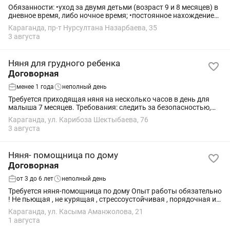
Обязанности: •уход за двумя детьми (возраст 9 и 8 месяцев) в
дневное время, либо ночное время; •постоянное нахождение
рядом с детьми, постоянный мониторинг их состояния;
Караганда, пр-т Нурсултана Назарбаева, 35
•помощь родителям и другим...
3 августа
Няня для грудного ребенка
Договорная
менее 1 года
неполный день
Требуется приходящая няня на несколько часов в день для
малыша 7 месяцев. Требования: следить за безопасностью,
поддерживать гигиену, развивать и играть соответствии с
Караганда, ул. Карибоза Шектыбаева, 76
возрастом.
3 августа
Няня- помощница по дому
Договорная
от 3 до 6 лет
неполный день
Требуется няня-помощница по дому Опыт работы обязательно
! Не пьющая , не курящая , стрессоустойчивая , порядочная и
любящая детей няня Если я увижу , что ребенку хорошо с ней ,
Караганда, ул. Касыма Аманжолова, 21
она располагает к...
1 августа