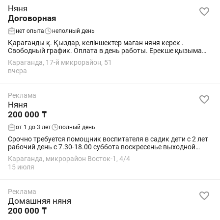
Няня
Договорная
нет опыта
неполный день
Қарағанды қ. Қыздар, келіншектер маған няня керек .
Свободный график. Оплата в день работы. Ерекше қызыма
жасы 2 де . тек коляскада жатып мультик қарайды. Тамағын
Караганда, 17-й микрорайон, 51
беріп, памперс ауыстыру. Одан басқа...
вчера
Реклама
Няня
200 000 ₸
от 1 до 3 лет
полный день
Срочно требуется помощник воспитателя в садик дети с 2 лет
рабочий день с 7.30-18.00 суббота воскресенье выходной
ответственная любовь к детям чистоплотная
Караганда, микрорайон Восток-1, 4/4
15 июля
Реклама
Домашняя няня
200 000 ₸