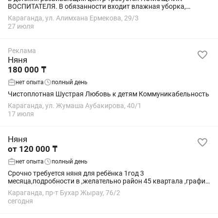
ВОСПИТАТЕЛЯ. В обязанности входит влажная уборка,
гигиенические процедуры, мытьё посуды после ужина и т.д.
Караганда, ул. Алимхана Ермекова, 29/3
Полный рабочий день 9.00-18.30 5/2....
27 июля
Реклама
Няня
180 000 ₸
нет опыта
полный день
Чистоплотная Шустрая Любовь к детям Коммуникабельность
Караганда, ул. Жумаша Аубакирова, 40/1
17 июля
Няня
от 120 000 ₸
нет опыта
полный день
Срочно требуется няня для ребёнка 1год 3
месяца,подробности в ,желательно район 45 квартала ,график
с 10 утра до 6-8 вечера по договоренности
Караганда, пр-т Бухар Жырау, 76/2
сегодня