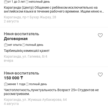
от 1 до 3 лет
неполный день
Караганда (Центр) Общение с ребёнком исключительно на
английском языке в течение рабочего времени. Ищем няню на
долгосрочное сотрудничество для активного ребёнка 1,5 года.
Караганда, пр-т Бухар Жырау, 28
В течение ближайших шести...
2 августа
Няня-воспитатель
Договорная
нет опыта
полный день
Тәрбиешінің көмекшісі қажет
Караганда, ул. Гапеева, 8/4
вчера
Няня-воспитатель
150 000 ₸
менее 1 года
полный день
Чистоплотность,пунктуальность Возраст 25+ Студентов не
рассматриваем.
Караганда, ул. Жумаша Аубакирова, 64
4 августа