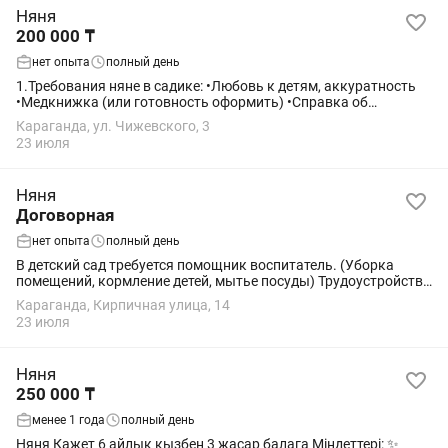
Няня
200 000 ₸
нет опыта
полный день
1.Требования няне в садике: •Любовь к детям, аккуратность
•Медкнижка (или готовность оформить) •Справка об
отсутствии судимости Плюс будет: •Опыт в детском саду
Караганда, ул. Чижевского, 3
•Рекомендации •Умение убирать,...
23 июля
Няня
Договорная
нет опыта
полный день
В детский сад требуется помощник воспитатель. (Уборка
помещений, кормление детей, мытье посуды) Трудоустройство
с 18 лет.
Караганда, Кирпичная улица, 14
23 июля
Няня
250 000 ₸
менее 1 года
полный день
Няня Кажет 6 айлық қызбен 3 жасар балага Міндеттері: ✨