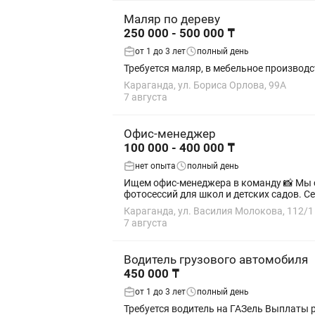
Маляр по дереву
250 000 - 500 000 ₸
от 1 до 3 лет
полный день
Требуется маляр, в мебельное производс
Караганда, ул. Бориса Орлова, 99А
7 августа
Офис-менеджер
100 000 - 400 000 ₸
нет опыта
полный день
Ищем офис-менеджера в команду 📸 Мы создаем современные выпускные альбомы по всему Казахстану и каждый год организовываем сотни
фото
Караганда, ул. Василия Молокова, 112/1
7 августа
Водитель грузового автомобиля
450 000 ₸
от 1 до 3 лет
полный день
Требуется водитель на ГАЗель Выплаты раз в месяц Опыт работы 1-3 года Полная занятость Трудовой договор Вечерние или ночные смены Формат