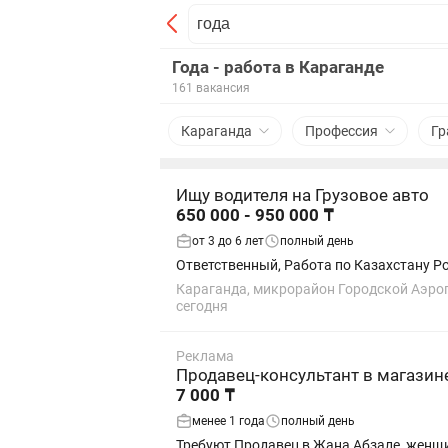
Года - работа в Караганде
161 вакансия
Караганда
Профессия
Гр
Ищу водителя на Грузовое авто
650 000 - 950 000 ₸
от 3 до 6 лет
полный день
Ответственный, Работа по Казахстану Р
Караганда, микрорайон Городской Аэроп
сегодня
Реклама
Продавец-консультант в магазин
7 000 ₸
менее 1 года
полный день
Требуют Продавец в Жана Абзале, женщин