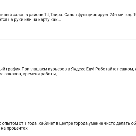
 в районе ТЦ Таира. Салон функционирует 24-тый год. Точка наработанная. Зарплата
ся на руки или на карту как...
а велосипеде, мотоцикле или
ичества заказов, времени работы,...
 опытом от 1 года ,кабинет в центре города,умение чисто делать о
 на процентах