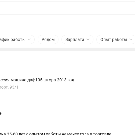
афик работы
Рядом
Зарплата
Опыт работы
оссия машина даф105 штора 2013 год.
орт, 93/1
е
а 35-60 лет с опытом работы не менее года в торговле