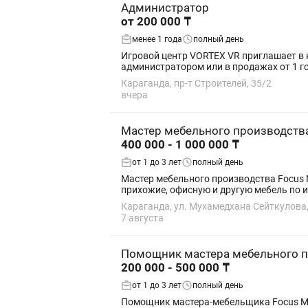
Администратор
от 200 000 ₸
менее 1 года
полный день
Игровой центр VORTEX VR приглашает в команду администратор
администратором или в продажах от 1 го
Караганда, пр-т Строителей, 35/2
вчера
Мастер мебельного производств
400 000 - 1 000 000 ₸
от 1 до 3 лет
полный день
Мастер мебельного производства Focus Mebel KZ — компания по производству корпусной мебели на заказ. Мы создаем кухни, шкафы, гардеробные,
прихожие, офисную и другую мебель по 
Караганда, ул. Мухамедхана Сейткулова,
7 августа
Помощник мастера мебельного 
200 000 - 500 000 ₸
от 1 до 3 лет
полный день
Помощник мастера-мебельщика Focus Mebel KZ — компания по производству корпусной мебели на заказ. Мы создаем кухни, шкафы, гардеробные,