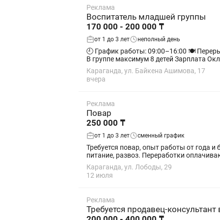
Реклама
Воспитатель младшей группы
170 000 - 200 000 ₸
от 1 до 3 лет
неполный день
🕘 График работы: 09:00–16:00 🍽 Перерыв: 13:00–14:00 🌿 В центр раннего развития SAFARI требуется воспита
В группе максимум 8 детей Зарплата Окла
Караганда, ул. Байкена Ашимова, 17
вчера
Реклама
Повар
250 000 ₸
от 1 до 3 лет
сменный график
Требуется повар, опыт работы от года и б
питание, развоз. Переработки оплачива
Караганда, ул. Лободы, 29
12 июля
Реклама
Требуется продавец-консультант 
200 000 - 400 000 ₸