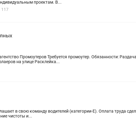
индивидуальным проектам. В...
 117
олных
флаеров по почтовым ящикам Раздача флаеров на улице Расклейка...
одителей (категории-Е). Оплата труда сдельная- 60 тг/км. ✅Обязанности: -
ние чистоты и...