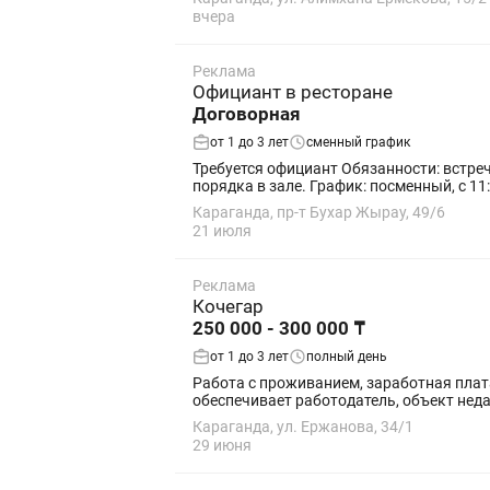
вчера
Реклама
Официант в ресторане
Договорная
от 1 до 3 лет
сменный график
Требуется официант Обязанности: встреча и обслуживание гостей, приём заказов, подача блюд и напитков, расчёт гостей, поддержание чистоты и
порядка в зале. График: посменный, с 
Караганда, пр-т Бухар Жырау, 49/6
21 июля
Реклама
Кочегар
250 000 - 300 000 ₸
от 1 до 3 лет
полный день
Работа с проживанием, заработная плата от 250.000 до 300.
обеспечивает работодатель, объект недал
Караганда, ул. Ержанова, 34/1
29 июня