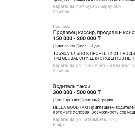
Караганда, пр-т Бухар Жырау, 50А
23 июля
Реклама
Продавец кассир, продавец- конс
150 000 - 200 000 ₸
нет опыта
полный день
⬇️ОБЯЗАТЕЛЬНО К ПРОЧТЕНИЮ⬇️ ПРОСЬБА ЗВОНИТЬ, здесь отвечаю редко! тр
ТРЦ GLOBAL CITY. ДЛЯ СТУДЕНТОВ НЕ ПО
Караганда, ул. 134-й Учётный Квартал, с
22 июля
Водитель такси
300 000 - 500 000 ₸
от 1 до 3 лет
сменный график
HELLA GOOD TAXI Приглашаем водителей 
автомате Условия: Возможно
Караганда, ул. Таттимбета, 10/7
вчера