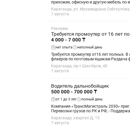
прихожие, офисную и другую мебель по 
Караганда, ул. Мухамедхана Сейткулова,
7 августа
Реклама
Требуется промоутер от 16 лет п
4 000 - 7 000 ₸
нет опыта
неполный день
Требуется промоутер от16 лет полных. В агентство Промоутеров Требуется промоутер. Обязанности: Раздача флаеров по квартирам Раздача
Караганда, пр-т Шахтёров, 40
7 августа
Водитель дальнобойщик
500 000 - 700 000 ₸
от 1 до 3 лет
полный день
Компания «ТрансМагистраль 2030» приглашает в свою команду в
Перевозки грузов по РК и РФ; - Поддержа
Караганда, квартал Д, 15
7 августа