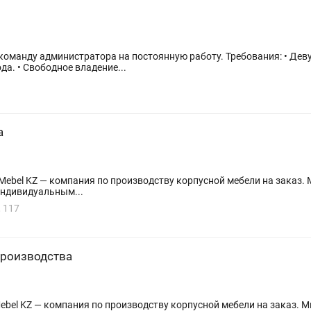
а на постоянную работу. Требования: • Девушка от 22 года • Опыт работы
да. • Свободное владение...
а
индивидуальным...
 117
производства