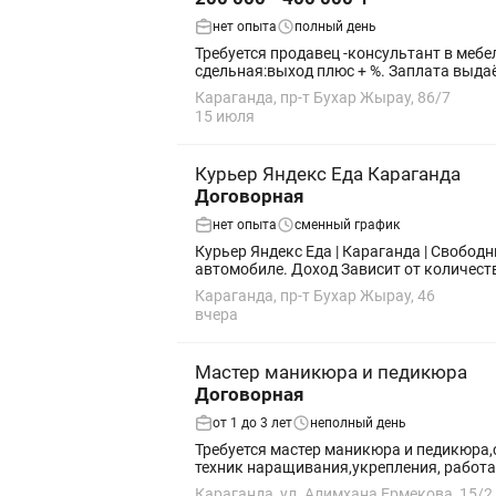
нет опыта
полный день
Требуется продавец -консультант в мебельный салон
сдельная:выход плюс + %. Заплата выдаёт
Караганда, пр-т Бухар Жырау, 86/7
15 июля
Курьер Яндекс Еда Караганда
Договорная
нет опыта
сменный график
Курьер Яндекс Еда | Караганда | Свободный график Приглашаем курьеров в Яндекс Еду! Работайте пешком, н
автомобиле. Доход Зависит от кол
Караганда, пр-т Бухар Жырау, 46
вчера
Мастер маникюра и педикюра
Договорная
от 1 до 3 лет
неполный день
Требуется мастер маникюра и педикюра,с
техник наращивания,укрепления, работа
Караганда, ул. Алимхана Ермекова, 15/2