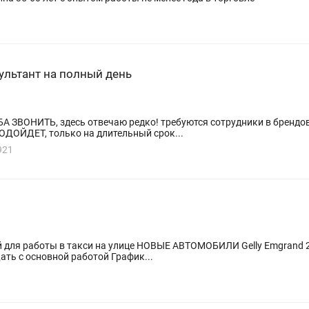
ультант на полный день
ебуются сотрудники в брендовый бутик женской одежды BEFREE в
ДОЙДЕТ, только на длительный срок...
921
для работы в такси на улице НОВЫЕ АВТОМОБИЛИ Gelly Emgrand 202
сть совмещать с основной работой График...