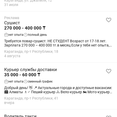
Караганда, ул. Джалиля, 12
зарабатывайте...
31 июля
Реклама
Сушист
270 000 - 400 000 ₸
нет опыта
полный день
Требуется повар-сушист. НЕ СТУДЕНТ Возраст от 17-18 лет.
Зарплата 270 000 – 400 000 тг.в месяц Если у тебя нет опыта,
обучаем. Контакты: Требования: - Соблюдение и выполнение
Караганда, пр-т Республики, 18
технологии...
4 августа
Курьер службы доставки
35 000 - 60 000 ₸
нет опыта
сменный график
Добрый день! 👋 📍 Актуальные города и доступные вакансии:
🏙 Алматы 🚶♂️ Пеший курьер 🚴 Вело-курьер 🏍 Мото-курьер
🚗 Авто-курьер 🏙 Астана 🚶♂️ Пеший курьер 🚴 Вело-курьер 🏍
Караганда, пр-т Республики, 41
Мото-курьер 🚗...
вчера
Водитель такси