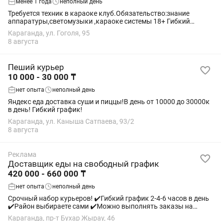
менее 1 года
неполный день
Требуется техник в караоке клуб.Обязательство:знание
аппаратуры,светомузыки ,караоке системы 18+ Гибкий
график
Караганда, ул. Гоголя, 95
8 августа
Пеший курьер
10 000 - 30 000 ₸
нет опыта
неполный день
Яндекс еда доставка суши и пиццы!В день от 10000 до 30000к
в день! Гибкий график!
Караганда, ул. Каныша Сатпаева, 93/2
8 августа
Реклама
Доставщик еды на свободный график
420 000 - 660 000 ₸
нет опыта
неполный день
Срочный набор курьеров! ✔️Гибкий график 2-4-6 часов в день
✔️Район выбираете сами ✔️Можно выполнять заказы на
любом транспорте или пешком ✔️Поддержка 24/7
Караганда, пр-т Бухар Жырау, 46