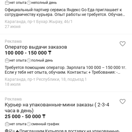
нет опыта
неполный день
Официальный партнер сервиса Яндекс Go Еда приглашает к
сотрудничеству курьера. Опыт работы не требуется. Обучаем,
выдаем инвентарь и выводим на линию в день обращения.
Караганда, пр-т Бухар Жырау, 46/1
ДОХОД И ВЫПЛАТЫ: Мы предлагаем...
27 июня
Реклама
Оператор выдачи заказов
100 000 - 150 000 ₸
нет опыта
полный день
Требуется помощник оператор. Зарплата 100 000 – 150 000 тг.
Если у тебя нет опыта, обучаем. Контакты: + Требования: -
Умение работать с ПК. - Опыт работы. - Проживание район
Караганда, пр-т Республики, 18, подъезд 1
Города,...
18 июля
Реклама
Курьер на упакованные-мини заказы ( 2-3-4
часа в день)
25 000 - 50 000 ₸
нет опыта
сменный график
🛑☑️⭐️🔥Приглашаем Курьеров в доставку на упакованные-