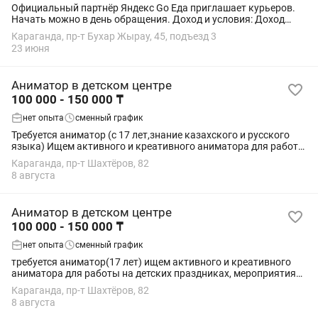
Официальный партнёр Яндекс Go Еда приглашает курьеров.
Начать можно в день обращения. Доход и условия: Доход
зависит от количества доставок Выплаты 1 раз в неделю Все
Караганда, пр-т Бухар Жырау, 45, подъезд 3
чаевые — курьеру Без...
23 июня
Аниматор в детском центре
100 000 - 150 000 ₸
нет опыта
сменный график
Требуется аниматор (с 17 лет,знание казахского и русского
языка) Ищем активного и креативного аниматора для работы
на детских праздниках,мероприятиях.Требования:возраст от
Караганда, пр-т Шахтёров, 82
17 лет ,доброжелательность...
8 августа
Аниматор в детском центре
100 000 - 150 000 ₸
нет опыта
сменный график
требуется аниматор(17 лет) ищем активного и креативного
аниматора для работы на детских праздниках, мероприятиях.
требование:возраст от 17 лет, знание казахского м русского
Караганда, пр-т Шахтёров, 82
языка, доброжелательность...
8 августа