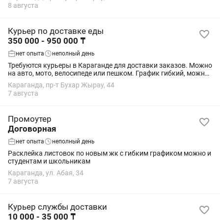
официальное оформление ✔️Деньги на карту...
8 августа
Курьер по доставке еды
350 000 - 950 000 ₸
нет опыта
неполный день
Требуются курьеры в Караганде для доставки заказов. Можно
на авто, мото, велосипеде или пешком. График гибкий, можно
совмещать с другой работой. Требования: ответственность,
Караганда, пр-т Бухар Жырау, 44
пунктуальность, смартфон...
7 августа
Промоутер
Договорная
нет опыта
неполный день
Расклейка листовок по новым жк с гибким графиком можно и
студентам и школьникам
Караганда, ул. Абая, 34
7 августа
Курьер службы доставки
10 000 - 35 000 ₸