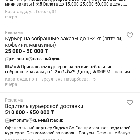
мини заказы ❗️ 💰🎗️Оплата до 15.000-25.000-50.000 в день.
☑️Курьеры нужны: 1.Пеший - пешком 2.Авто - на автомобиле
Караганда, ул. Гоголя, 31
3.Вело - на...
вчера
Реклама
Курьер на собранные заказы до 1-2 кг (аптеки,
кофейни, магазины)
25 000 - 50 000 ₸
нет опыта
неполный день
🟥✔️⭐️🔥Приглашаем курьеров на легкие-небольшие-
собранные заказы до 1-2 кг❗️ 💰✔️📮Доход: 🔥💯💸 Mы платим
много - до 18.000-25.000-50.000 тг в день 🧮✔️Курьеры нужны:
Караганда, пр-т Нурсултана Назарбаева, 15
1. Пеший - пешком 2. Авто-...
вчера
Реклама
Водитель курьерской доставки
510 000 - 950 000 ₸
нет опыта
сменный график
Официальный партнер Яндекс Go Еда приглашает водителей
курьеров! Без комиссий за заказы! Бонусы! Сезонные бонусы!
Условия уточняйте в чате Что вы получите: Высокий доход –