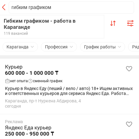
Гибким графиком - работа в
Караганде
119 вакансий
Караганда
Профессия
График работы
Ря
Курьер
600 000 - 1 000 000 ₸
нет опыта
сменный график
Курьер в Яндекс Еду (пеший / вело / авто) 18+ Ищем активных
и ответственных курьеров для сервиса Яндекс Еда. Работа
подойдёт студентам, как подработка или основной доход.
Караганда, пр-т Нуркена Абдирова, 4
Условия: • Свободный...
сегодня
Реклама
Яндекс Еда курьер
250 000 - 950 000 ₸