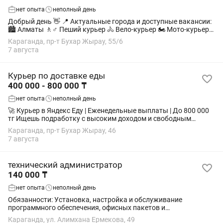
нет опыта
неполный день
Добрый день 👋 📍 Актуальные города и доступные вакансии:
🏙 Алматы 🚶♂️ Пеший курьер 🚴 Вело-курьер 🏍 Мото-курьер
🚗 Авто-курьер 🏙 Астана 🚶♂️ Пеший курьер 🚴 Вело-курьер 🏍
Караганда, пр-т Бухар Жырау, 55/6
Мото-курьер 🚗...
7 августа
Курьер по доставке еды
400 000 - 800 000 ₸
нет опыта
неполный день
🚀 Курьер в Яндекс Еду | Еженедельные выплаты | До 800 000
тг Ищешь подработку с высоким доходом и свободным
графиком? Подключайся к сервису Яндекс Еда прямо сейчас и
Караганда, пр-т Бухар Жырау, 46
забирай первые заказы уже...
7 августа
технический администратор
140 000 ₸
нет опыта
неполный день
Обязанности: Установка, настройка и обслуживание
программного обеспечения, офисных пакетов и
дополнительного ПО. Подключение, настройка и контроль
Караганда, ул. Алимхана Ермекова, 49