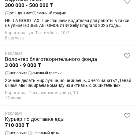
300 000 - 500 000 ₸
от 1 до 3 лет
сменный график
HELLA GOOD TAXI Приглашаем водителей для работы в такси
на улице НОВЫЕ АВТОМОБИЛИ Gelly Emgrand 2025 года
Chevrolet Cobalt 2023 на автомате Условия: Возможность
Караганда, ул. Таттимбета, 10/7
совмещать с основной работой График...
8 августа
Реклама
Волонтер благотворительного фонда
3 000 - 9 000 ₸
нет опыта
сменный график
Хочешь делать мир лучше, но не знаешь, с чего начать? Давай
к нам! Мы набираем команду из активных, общительных
ребят🤗 Что нужно делать? -Информировать мимо
Караганда, Пассажирская улица, 10
проходящих людей, проговаривая...
18 июля
Реклама
Курьер по доставке еды
710 000 ₸
нет опыта
неполный день