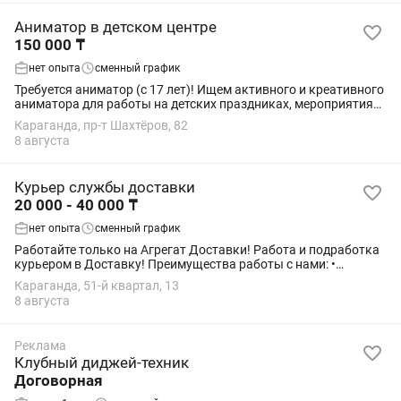
Аниматор в детском центре
150 000 ₸
нет опыта
сменный график
Требуется аниматор (с 17 лет)! Ищем активного и креативного
аниматора для работы на детских праздниках, мероприятиях.
Требования: ✔ Возраст от 17 лет ✔ Доброжелательность и
Караганда, пр-т Шахтёров, 82
умение работать с...
8 августа
Курьер службы доставки
20 000 - 40 000 ₸
нет опыта
сменный график
Работайте только на Агрегат Доставки! Работа и подработка
курьером в Доставку! Пpeимущecтва работы с нами: •
Свободный график: работайте когда хотите, можно
Караганда, 51-й квартал, 13
совмещать c учебой или другой работой. ...
8 августа
Реклама
Клубный диджей-техник
Договорная