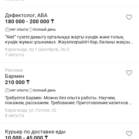
Дефектолог, АВА
180 000 - 200 000 ₸
нет опыта
полный день
“Niet” түзете дамыту орталыққа жарты күндік және толық
күндік жұмыс ұсынамыз. Жауапкершілігі бар, баланы жақсы
көретін мамандар іздейміз. 3-4 курс Студент қыздарға
Караганда, пр-т Шахтёров, 36/2
болады.
7 августа
Реклама
Бармен
210 000 ₸
нет опыта
полный день
Требуется Бармен. Можно без опыта работы. Научим,
покажем, расскажем. Требование: Приготовление напитков по
калькуляции. Оформление закупать. Держать бар в чистоте.
Караганда, ул. Гоголя, 32
Режим работы: Вс-чт: С 08:30...
8 августа
Курьер по доставке еды
10 000 - 45 000 ₸