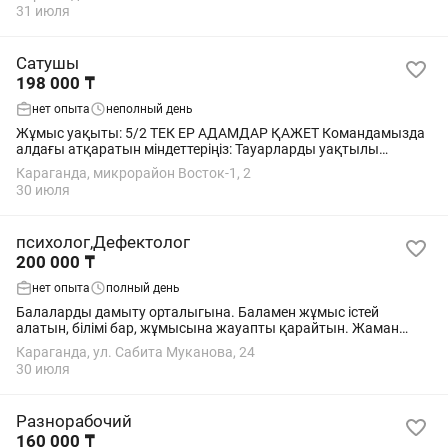
31 июля
Сатушы
198 000 ₸
нет опыта
неполный день
Жұмыс уақыты: 5/2 ТЕК ЕР АДАМДАР ҚАЖЕТ Командамызда
алдағы атқаратын міндеттеріңіз: Тауарларды уақтылы
орналастыру және сөрелердің толықтығын сақтау; Дұрыс
Караганда, микрорайон Восток-1, 2
баға белгілерінің болуын...
30 июля
психолог,Дефектолог
200 000 ₸
нет опыта
полный день
Балаларды дамыту орталыгына. Баламен жұмыс істей
алатын, білімі бар, жұмысына жауапты қарайтын. Жаман
әдеті жоқ
Караганда, ул. Сабита Муканова, 24
30 июля
Разнорабочий
160 000 ₸