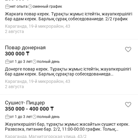
нет опыта
сменный график
Жаркаға повар керек. Тұрақты жұмыс істейтін, жауапкершілігі
бар адам керек. Барлық сұрақ собеседованиеде. 2/2 график
Караганда, 19-й микрорайон, 43
2 августа
Повар донерная
300 000 ₸
от 1 до 3 лет
полный день
Донерге повар керек. Тұрақты жұмыс істейтін, жауапкершілігі
бар адам керек. Барлық сұрақтар собеседованиеда
қойылады. 2/2 график
Караганда, 19-й микрорайон, 43
2 августа
Сушист- Пиццер
350 000 - 400 000 ₸
от 1 до 3 лет
полный день
Жауапкершілігі бар, тұрақты жұмыс жасайтын сушист керек.
Развозка, питание бар. 2/2, 11:00-00:00 график. Толық
күнге.зарплата аптасына
Караганда, Магнитогорская улица, 43/2