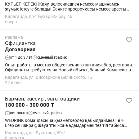
КУРЬЕР КЕРЕК! Жаяу, велосипедпен немесе машинамен
жұмыс істеуге болады! Банкте просрочкасы немесе аресты
бар адамдар да ГПХ арқылы жұмыс істей алады Айына
Караганда, пр-т Бухар Жырау, 46
орташа табыс: 100 000 – 490 000 ₸ График...
вчера
Реклама
Официантка
Договорная
от 1 до 3 лет
сменный график
Опыт работы в местах общественного питания: бар, ресторан.
Официанты требуются на Новый объект, банный Комплекс, в
рестобаревич.
Караганда, ул. Виссариона Белинского, 1Б
22 июля
Бармен, кассир , загатовщики
180 000 - 300 000 ₸
нет опыта
сменный график
WEDRINK командасына қызметкерлер қабылдаймыз! 🧋✨
Егер сен ширақ, жауапты және адамдармен тез тіл табыса
алатын болсаң — біз сені өз командамызда көргіміз келеді! 💚
Караганда, ул. Букетова, 60/1
Біз не ұсынамыз? 🔹 Жұмыс...
8 августа