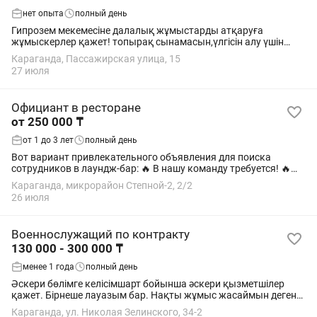
нет опыта
полный день
Гипрозем мекемесіне далалық жұмыстарды атқаруға
жұмыскерлер қажет! топырақ сынамасын,үлгісін алу үшін
командировкаға шығатын жігіттер керек физикалық мықты
Караганда, Пассажирская улица, 15
жігіттер керек айлық қосымша...
27 июля
Официант в ресторане
от 250 000 ₸
от 1 до 3 лет
полный день
Вот вариант привлекательного объявления для поиска
сотрудников в лаундж-бар: 🔥 В нашу команду требуется! 🔥
Лаундж-бар приглашает на работу: 🍽 Официанта Грамотная
Караганда, микрорайон Степной-2, 2/2
речь и доброжелательность ...
26 июля
Военнослужащий по контракту
130 000 - 300 000 ₸
менее 1 года
полный день
Әскери бөлімге келісімшарт бойынша әскери қызметшілер
қажет. Бірнеше лауазым бар. Нақты жұмыс жасаймын деген
адам номерге хабарлассын. Ер адамдармен қатар әйел
Караганда, ул. Николая Зелинского, 34-2