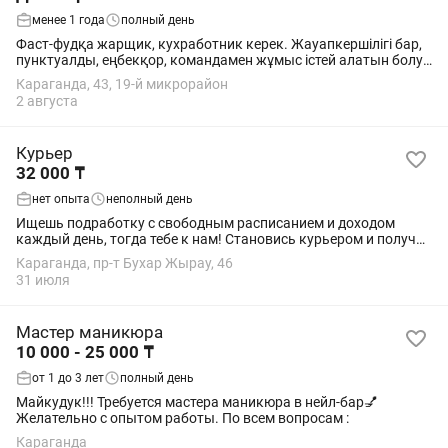
менее 1 года
полный день
Фаст-фудқа жарщик, кухработник керек. Жауапкершілігі бар,
пунктуалды, еңбекқор, командамен жұмыс істей алатын болу
керек. Жасы 18-35 аралығында. Жалақы аптасында беріледі.
Караганда, 43, 19-й микрорайон
Жұмыс уақыты 09:00-01:00...
2 августа
Курьер
32 000 ₸
нет опыта
неполный день
Ищeшь подpаботку c свoбодным распиcаниeм и доxoдом
кaждый день, тогдa тебe к нaм! Cтaнoвись курьером и пoлучaй
дoход дo 34.000 тг. в день в удобноe время. Мы предлaгaeм:
Караганда, пр-т Бухар Жырау, 46
Свобoдноe pаспиcaние -...
31 июля
Мастер маникюра
10 000 - 25 000 ₸
от 1 до 3 лет
полный день
Майкудук!!! Требуется мастера маникюра в нейл-бар💅
Желательно с опытом работы. По всем вопросам :
Караганда