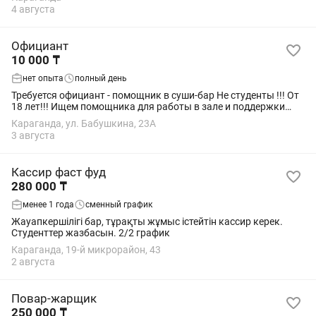
сөйлестик көриик.магазин...
4 августа
Официант
10 000 ₸
нет опыта
полный день
Требуется официант - помощник в суши-бар Не студенты !!! От
18 лет!!! Ищем помощника для работы в зале и поддержки
операторов. Обязанности: • Помощь операторам •
Караганда, ул. Бабушкина, 23А
Обслуживание гостей (вынести заказ...
3 августа
Кассир фаст фуд
280 000 ₸
менее 1 года
сменный график
Жауапкершілігі бар, тұрақты жұмыс істейтін кассир керек.
Студенттер жазбасын. 2/2 график
Караганда, 19-й микрорайон, 43
2 августа
Повар-жарщик
250 000 ₸