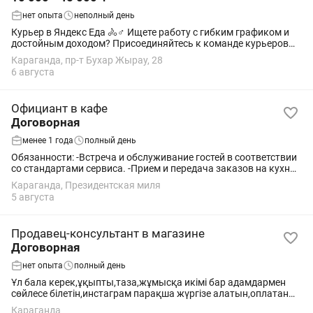
нет опыта
неполный день
Курьер в Яндекс Еда 🚴♂️ Ищете работу с гибким графиком и
достойным доходом? Присоединяйтесь к команде курьеров
Яндекс Еда! ✅ Свободный график Вы сами выбираете, когда
Караганда, пр-т Бухар Жырау, 28
выходить на доставки и...
6 августа
Официант в кафе
Договорная
менее 1 года
полный день
Обязанности: -Встреча и обслуживание гостей в соответствии
со стандартами сервиса. -Прием и передача заказов на кухню
и в бар. -Подача блюд и напитков. -Консультирование гостей
Караганда, Президентская миля
по меню и помощь в...
5 августа
Продавец-консультант в магазине
Договорная
нет опыта
полный день
Ұл бала керек,ұқыпты,таза,жұмысқа икімі бар адамдармен
сөйлесе білетін,инстаграм парақша жүргізе алатын,оплатан
күніне 5 мын + процент от продаж,собеседлваниега келіндер
Караганда