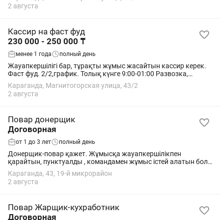
2 августа
Кассир на фаст фуд
230 000 - 250 000 ₸
менее 1 года
полный день
Жауапкершілігі бар, тұрақты жұмыс жасайтын кассир керек.
Фаст фуд. 2/2,график. Толық күнге 9:00-01:00 Развозка,
питание бар.
Караганда, Магнитогорская улица, 43/2
2 августа
Повар донерщик
Договорная
от 1 до 3 лет
полный день
Донерщик-повар қажет. Жұмысқа жауапкершілікпен
қарайтын, пунктуалды , командамен жұмыс істей алатын болу
керек. Жасы 18-35 аралығында. Опытпен керек. Жұмыс
Караганда, 43, 19-й микрорайон
уақыты 09:00-01:00, 2/2 Жалақы аптасына...
2 августа
Повар Жарщик-кухработник
Договорная