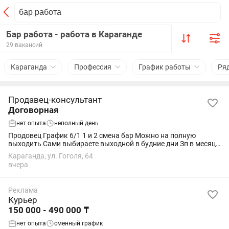
Бар работа - работа в Караганде
29 вакансий
Караганда
Профессия
График работы
Ря
Продавец-консультант
Договорная
нет опыта
неполный день
Продовец График 6/1 1 и 2 смена бар Можно на полную
выходить Сами выбираете выходной в будние дни Зп в месяц
15 го числа, за час 500 тг Получается(90.000-170.000) И
Караганда, ул. Гоголя, 64
бонусы% от продаж каждую неделю в...
вчера
Реклама
Курьер
150 000 - 490 000 ₸
нет опыта
сменный график