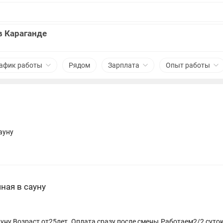
в Караганде
афик работы
Рядом
Зарплата
Опыт работы
ауну
1
ная в сауну
уну.Возраст от25лет.,Оплата сразу после смены.Работаем2/2 суток.