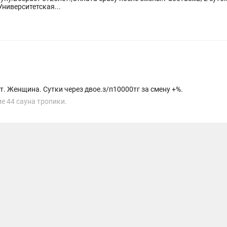
Университетская...
т. Женщина. Сутки через двое.з/п10000тг за смену +%.
е 44 сауна тропики.