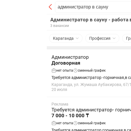
Администратор в сауну - работа 
3 вакансии
Караганда
Профессия
Гр
Администратор
Договорная
нет опыта
сменный график
Требуется администратор -горничная,в с
Караганда, ул. Жумаша Аубакирова, 67/
20 июля
Реклама
Требуется администратор- горнич
7 000 - 10 000 ₸
нет опыта
сменный график
Требуется администратор горничная в са