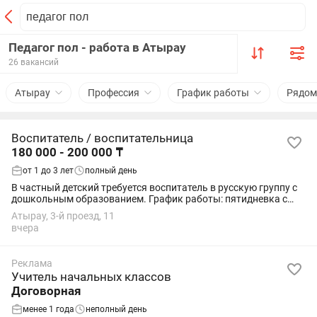
Педагог пол - работа в Атырау
26 вакансий
Атырау
Профессия
График работы
Рядом
Воспитатель / воспитательница
180 000 - 200 000 ₸
от 1 до 3 лет
полный день
В частный детский требуется воспитатель в русскую группу с
дошкольным образованием. График работы: пятидневка с
9.00 до 18.30. Адрес: микр.Жеруйык проезд 3, дом 13
Атырау, 3-й проезд, 11
вчера
Реклама
Учитель начальных классов
Договорная
менее 1 года
неполный день