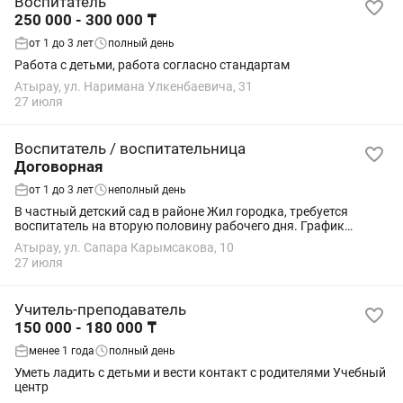
Воспитатель
250 000 - 300 000 ₸
от 1 до 3 лет
полный день
Работа с детьми, работа согласно стандартам
Атырау, ул. Наримана Улкенбаевича, 31
27 июля
Воспитатель / воспитательница
Договорная
от 1 до 3 лет
неполный день
В частный детский сад в районе Жил городка, требуется
воспитатель на вторую половину рабочего дня. График
работы 5/2 с 13.00-18.30 Оклад своевременный Официальное
Атырау, ул. Сапара Карымсакова, 10
трудоустройство
27 июля
Учитель-преподаватель
150 000 - 180 000 ₸
менее 1 года
полный день
Уметь ладить с детьми и вести контакт с родителями Учебный
центр