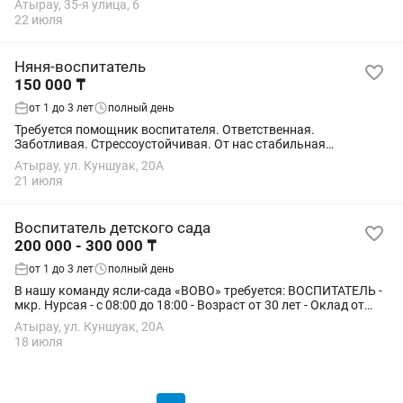
Атырау, 35-я улица, 6
22 июля
Няня-воспитатель
150 000 ₸
от 1 до 3 лет
полный день
Требуется помощник воспитателя. Ответственная.
Заботливая. Стрессоустойчивая. От нас стабильная
заработная плата. Здоровый коллектив, поддержка от
Атырау, ул. Куншуак, 20А
руководства.
21 июля
Воспитатель детского сада
200 000 - 300 000 ₸
от 1 до 3 лет
полный день
В нашу команду ясли-сада «ВОВО» требуется: ВОСПИТАТЕЛЬ -
мкр. Нурсая - с 08:00 до 18:00 - Возраст от 30 лет - Оклад от
200.000 до 300.000 тенге - ОПЫТ ОБЯЗАТЕЛЕН!
Атырау, ул. Куншуак, 20А
18 июля