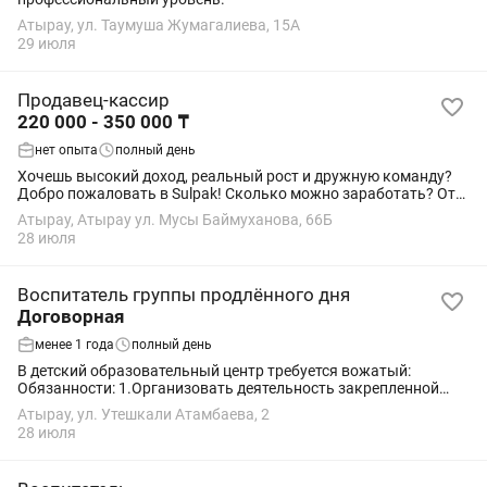
Атырау, ул. Таумуша Жумагалиева, 15А
29 июля
Продавец-кассир
220 000 - 350 000 ₸
нет опыта
полный день
Хочешь высокий доход, реальный рост и дружную команду?
Добро пожаловать в Sulpak! Сколько можно заработать? От
220 000 до 350 000 т и больше — всё зависит от твоих продаж.
Атырау, Атырау ул. Мусы Баймуханова, 66Б
Оклад + бонусы (сдельная...
28 июля
Воспитатель группы продлённого дня
Договорная
менее 1 года
полный день
В детский образовательный центр требуется вожатый:
Обязанности: 1.Организовать деятельность закрепленной
группы детей. 2.Сопровождать детей в течение всего времени
Атырау, ул. Утешкали Атамбаева, 2
пребывания в...
28 июля