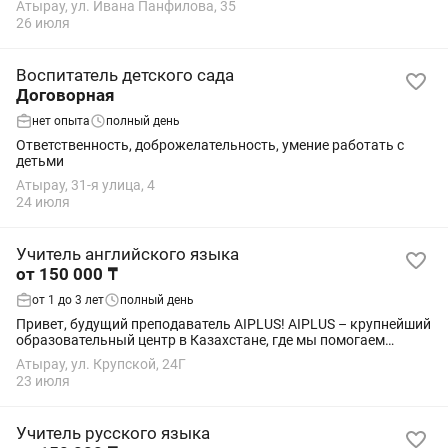
Атырау, ул. Ивана Панфилова, 35
26 июля
Воспитатель детского сада
Договорная
нет опыта
полный день
Ответственность, доброжелательность, умение работать с
детьми
Атырау, 31-я улица, 4
24 июля
Учитель английского языка
от 150 000 ₸
от 1 до 3 лет
полный день
Привет, будущий преподаватель AIPLUS! AIPLUS – крупнейший
образовательный центр в Казахстане, где мы помогаем
ученикам раскрывать таланты и добиваться высоких
Атырау, ул. Крупской, 24Г
результатов. За 10 лет работы мы...
23 июля
Учитель русского языка