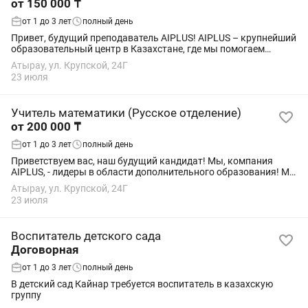
от 150 000 ₸
от 1 до 3 лет
полный день
Привет, будущий преподаватель AIPLUS! AIPLUS – крупнейший
образовательный центр в Казахстане, где мы помогаем
ученикам раскрывать таланты и добиваться высоких
Атырау, ул. Крупской, 24Г
результатов. За 10 лет работы мы...
23 июля
Учитель математики (Русское отделение)
от 200 000 ₸
от 1 до 3 лет
полный день
Приветствуем вас, наш будущий кандидат! Мы, компания
AIPLUS, - лидеры в области дополнительного образования! Мы
в поиске амбициозных, талантливых сотрудников, которые
Атырау, ул. Крупской, 24Г
готовы разделить нашу миссию и...
23 июля
Воспитатель детского сада
Договорная
от 1 до 3 лет
полный день
В детский сад Кайнар требуется воспитатель в казахскую
группу