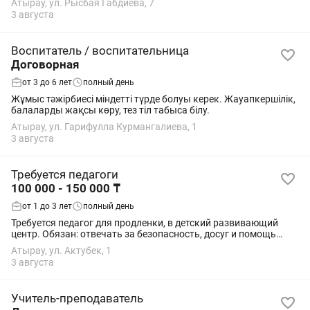
Атырау, ул. Рысбая Габдиева, 7
коллектив Своевременная заработная...
3 августа
Воспитатель / воспитательница
Договорная
от 3 до 6 лет
полный день
Жұмыс тәжірбиесі міндетті түрде болуы керек. Жауапкершілік,
балаларды жақсы көру, тез тіл табыса білу.
Атырау, ул. Гарифулла Курмангалиева, 1
3 августа
Требуется педагоги
100 000 - 150 000 ₸
от 1 до 3 лет
полный день
Требуется педагог для продленки, в детский развивающий
центр. Обязан: отвечать за безопасность, досуг и помощь
школьников с уроками после занятий. Контроль за
Атырау, ул. Актубек, 1
выполнением домашних заданий,...
3 августа
Учитель-преподаватель