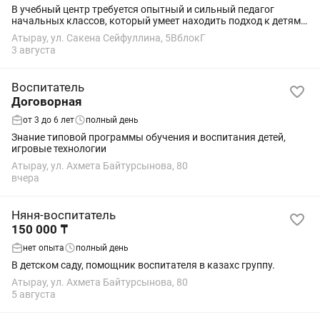
В учебный центр требуется опытный и сильный педагог
начальных классов, который умеет находить подход к детям и
помогает им добиваться высоких результатов. •
Атырау, ул. Сакена Сейфуллина, 5ВблокГ
Ответственность и пунктуальность • Любовь...
3 августа
Воспитатель
Договорная
от 3 до 6 лет
полный день
Знание типовой программы обучения и воспитания детей,
игровые технологии
Атырау, ул. Ахмета Байтурсынова, 80
вчера
Няня-воспитатель
150 000 ₸
нет опыта
полный день
В детском саду, помощник воспитателя в казахс группу.
Атырау, ул. Ахмета Байтурсынова, 80
5 августа