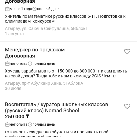
Договорная
менее 1 года
полный день
Учитель по математике русских классов 5-11. Подготовка к
олимпиадам, конкурсам.
Атырау, ул. Сакена Сейфуллина, 5ВблокГ
1 августа
Менеджер по продажам
Договорная
нет опыта
полный день
Хочешь зарабатывать от 150 000 до 800 000 тг и сам влиять
на свой доход? Тогда тебе к нам в команду 2GIS Чем ты
будешь заниматься: - Представлять бренд 2GIS и выстраивать
Атырау, пр-т Абулхаир Хана, 51АблокА
отношения с бизнесом; -...
30 июля
Воспитатель / куратор школьных классов
(русский класс) Nomad School
250 000 ₸
нет опыта
полный день
готовность ежедневно обучаться и повышать свой
профессиональный уровень.