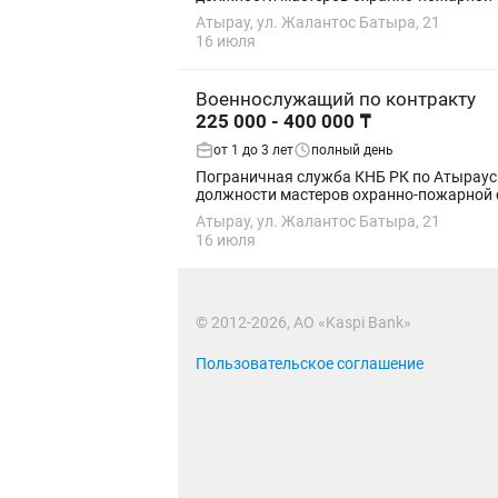
Атырау, ул. Жалантос Батыра, 21
16 июля
Военнослужащий по контракту
225 000 - 400 000 ₸
от 1 до 3 лет
полный день
Пограничная служба КНБ РК по Атырауск
должности мастеров охранно-пожарной си
Атырау, ул. Жалантос Батыра, 21
16 июля
© 2012-2026, АО «Kaspi Bank»
Пользовательское соглашение