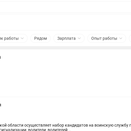
ик работы
Рядом
Зарплата
Опыт работы
й
я
ой области осуществляет набор кандидатов на воинскую службу п
гнализации, водители, водителей...