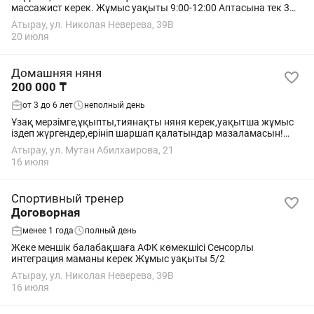
массажист керек. Жұмыс уақыты 9:00-12:00 Аптасына тек 3
рет келеді
Атырау, ул. Николая Неверева, 39В
20 июля
Домашняя няня
200 000 ₸
от 3 до 6 лет
неполный день
Ұзақ мерзімге,ұқыпты,тиянақты няня керек,уақытша жұмыс
іздеп жүргендер,ерініп шаршап қалатындар мазаламасын!
Опыты болуы керек! Сағат 13:00ден кешкі 00:00дейін 6-күн
Атырау, ул. Мутан Абилхаирова, 21
16 июля
Спортивный тренер
Договорная
менее 1 года
полный день
Жеке меншік балабақшаға АФК көмекшісі Сенсорлы
интеграция маманы керек Жұмыс уақыты 5/2
Атырау, ул. Николая Неверева, 39В
16 июля