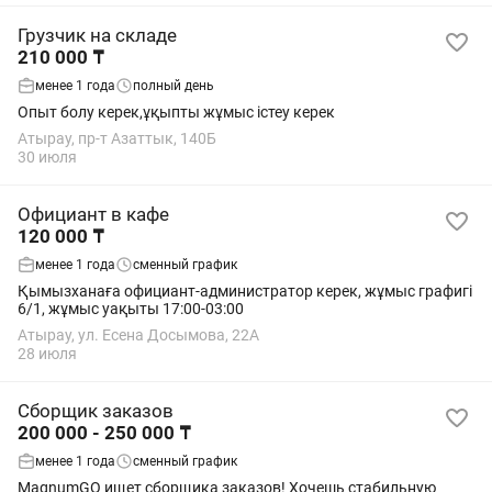
Грузчик на складе
210 000 ₸
менее 1 года
полный день
Опыт болу керек,ұқыпты жұмыс істеу керек
Атырау, пр-т Азаттык, 140Б
30 июля
Официант в кафе
120 000 ₸
менее 1 года
сменный график
Қымызханаға официант-администратор керек, жұмыс графигі
6/1, жұмыс уақыты 17:00-03:00
Атырау, ул. Есена Досымова, 22А
28 июля
Сборщик заказов
200 000 - 250 000 ₸
менее 1 года
сменный график
MagnumGO ищет сборщика заказов! Хочешь стабильную