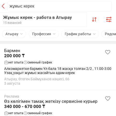
Жұмыс керек - работа в Атырау
15 вакансий
Атырау
Профессия
График работы
Рядом
Бармен
200 000 ₸
нет опыта
сменный график
Алкомаркетке бармен Ұл бала 18 жасқа толған 2/2 , 11:00-3:00
Узақ уақыт жұмыс жасайтын адам керек
Атырау, Өтеген Баймұханов көшесі, 66
3 августа
Реклама
Өз көлігімен тамақ жеткізу сервисіне курьер
340 000 - 670 000 ₸
нет опыта
сменный график