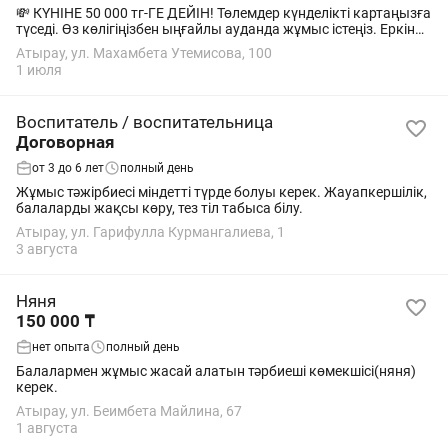
💸 КҮНІНЕ 50 000 тг-ГЕ ДЕЙІН! Төлемдер күнделікті картаңызға
түседі. Өз көлігіңізбен ыңғайлы ауданда жұмыс істеңіз. Еркін
график және жылдам бастау... Не істеу керек: ✅
Атырау, ул. Махамбета Утемисова, 100
Тапсырыстарды Яндекс Про...
1 июля
Воспитатель / воспитательница
Договорная
от 3 до 6 лет
полный день
Жұмыс тәжірбиесі міндетті түрде болуы керек. Жауапкершілік,
балаларды жақсы көру, тез тіл табыса білу.
Атырау, ул. Гарифулла Курмангалиева, 1
3 августа
Няня
150 000 ₸
нет опыта
полный день
Балалармен жұмыс жасай алатын тәрбиеші көмекшісі(няня)
керек.
Атырау, ул. Беимбета Майлина, 67
1 августа