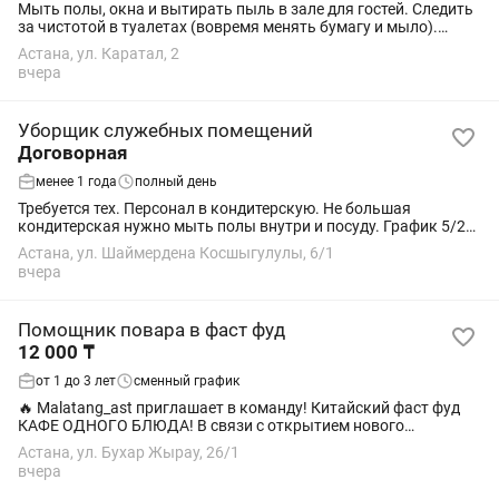
Мыть полы, окна и вытирать пыль в зале для гостей. Следить
за чистотой в туалетах (вовремя менять бумагу и мыло).
Убирать служебные помещения, кухню и коридоры. Просим не
Астана, ул. Каратал, 2
звонить, только пишите на...
вчера
Уборщик служебных помещений
Договорная
менее 1 года
полный день
Требуется тех. Персонал в кондитерскую. Не большая
кондитерская нужно мыть полы внутри и посуду. График 5/2
6/1 с 7-00 до 19:00. Зп еженедельно. Смена 10000
Астана, ул. Шаймердена Косшыгулулы, 6/1
вчера
Помощник повара в фаст фуд
12 000 ₸
от 1 до 3 лет
сменный график
🔥 Malatang_ast приглашает в команду! Китайский фаст фуд
КАФЕ ОДНОГО БЛЮДА! В связи с открытием нового
заведения мы набираем сотрудников! Открытые вакансии: 👨
Астана, ул. Бухар Жырау, 26/1
🍳 Повар и помощник повара 💳...
вчера