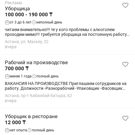
Реклама
Уборщица
100 000 - 190 000 ₸
от 3 до 6 лет
неполный день
читаем внимательно!!! те у кого проблемы с алкоголем
проходим мимо!!! требуется уборщица на постоянную работу
на уборку подъездов, сары аркинский и алма атинский
Астана, ул. Маскеу, 32
районы. рабочий день с девяти утра (...
вчера
Рабочий на производстве
700 000 ₸
менее 1 года
полный день
ВАКАНСИЯ НА ПРОИЗВОДСТВЕ Приглашаем сотрудников на
работу. Должности -Разнорабочий -Упаковщик -Фасовщик
-Комплектовщик -Грузчик -Уборщик Доход: от 600 000тг в
Астана, пр-т Кабанбай батыра, 62
месяц Работодатель...
вчера
Уборщик в ресторане
12 000 ₸
нет опыта
полный день