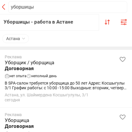
Уборшицы - работа в Астане
Астана
Реклама
Уборщик / уборщица
Договорная
нет опыта
неполный день
В SPA-салон требуется уборщица до 50 лет Адрес: Косшыгулы
3/1 График работы: с 10:00 -15:00 Выходные: вторник, четверг
Оплата: 5000 тг за смену Обязанности: поддержание чистоту в
Астана, ул. Шаймердена Косшыгулулы, 3/1
салоне, уборку...
сегодня
Реклама
Уборщица
Договорная