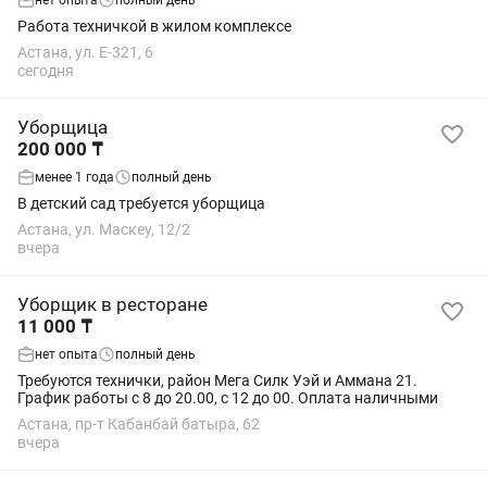
нет опыта
полный день
Работа техничкой в жилом комплексе
Астана, ул. Е-321, 6
сегодня
Уборщица
200 000 ₸
менее 1 года
полный день
В детский сад требуется уборщица
Астана, ул. Маскеу, 12/2
вчера
Уборщик в ресторане
11 000 ₸
нет опыта
полный день
Требуются технички, район Мега Силк Уэй и Аммана 21.
График работы с 8 до 20.00, с 12 до 00. Оплата наличными
Астана, пр-т Кабанбай батыра, 62
вчера