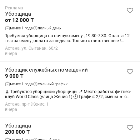
Реклама
Уборщица
от 12 000 ₸
менее 1 года
полный день
Требуется уборщица на ночную смену , 19:30-7:30. Оплата 12
тыс за смену ,оплата за неделю. Только ответственные !
Работа будет проверяться. Подработка по вызову. От 21 года
Астана, ул. Сыганак, 60/2
вчера
Уборщик служебных помещений
9 000 ₸
менее 1 года
сменный график
🧹 Требуются уборщики/уборщицы 📍 Место работы: фитнес-
клуб World Class (улица Женис 1) 🕐 График: 2/2, смены 🔸 с
08:00 до 20:00 — стандартная уборка С 20:00 до 08:00-ночная
Астана, пр-т Женис, 1
уборка 💸 Оплата:...
вчера
Уборщица
200 000 ₸