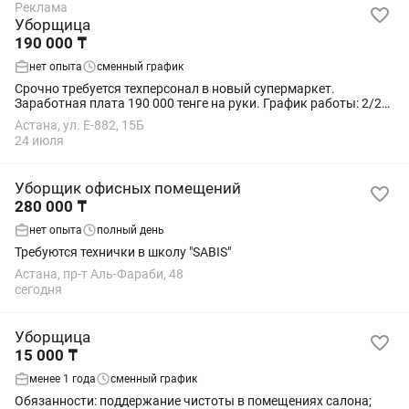
Реклама
Уборщица
190 000 ₸
нет опыта
сменный график
Срочно требуется техперсонал в новый супермаркет.
Заработная плата 190 000 тенге на руки. График работы: 2/2
⏰ Смены по утверждённому графику: 08:00–20:00 — Есть
Астана, ул. Е-882, 15Б
возможность брать более 15 смен и...
24 июля
Уборщик офисных помещений
280 000 ₸
нет опыта
полный день
Требуются технички в школу "SABIS"
Астана, пр-т Аль-Фараби, 48
сегодня
Уборщица
15 000 ₸
менее 1 года
сменный график
Обязанности: поддержание чистоты в помещениях салона;