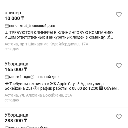
клинер
10 000 ₸
нет опыта
неполный день
🧹 ТРЕБУЮТСЯ КЛИНЕРЫ В КЛИНИНГОВУЮ КОМПАНИЮ
Ищем ответственных и аккуратных людей в команду. 💰
Оплата — 10 000 тг в день ⏰ Небольшая продолжительность
Астана, пр-т Шакарима Кудайбердиулы, 17А
рабочего дня 📅 Гибкий график 👥 Работа в...
сегодня
Уборщица
165 000 ₸
менее 1 года
неполный день
📢 Требуется техничка в ЖК Apple City 📍 Адрес:улица
Бокейхана 25а 🕗 График работы: с 08:00 до 12:00 🏢 Объём
работы: 3подъезда 10-этажный 💰 Заработная плата: 165000
Астана, ул. Алихана Бокейхана, 25А
тг 📞 По всем вопросам обращаться:
сегодня
Уборщица
288 000 ₸