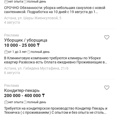
нет опыта
полный день
СРОЧНО Обязанности: уборка небольших санузлов с новой
сантехникой. Подработка на 10 дней с 19 августа до 1
сентября. График работы: 5/2 с 9:00-18:00 (13:00-14:00 обед)
Астана, ул. Шары Жиенкуловой, 5
Оплата: 110 000 тг.(за 10...
4 августа
Реклама
Уборщик / уборщица
10 000 - 25 000 ₸
от 1 до 3 лет
полный день
В Клининговую компанию требуются клинеры по Уборке
квартир Развозка есть Оплата ежедневно Проживающие в
Алматинском районе ! Пишитежазамыз
Астана, ул. Габидена Мустафина, 21/6
6 августа
Реклама
Кондитер-пекарь
200 000 - 400 000 ₸
нет опыта
полный день
Требуется на кондитерское производство Кондитер Пекарь и
Техничка ( с проживанием ) С опытом и без опыта не столь