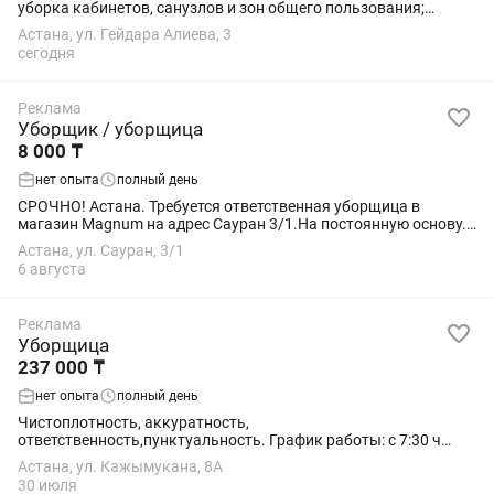
уборка кабинетов, санузлов и зон общего пользования;
контроль чистоты в течение рабочего дня; Уход за текстилем
Астана, ул. Гейдара Алиева, 3
(стирка, сушка, складывание...
сегодня
Реклама
Уборщик / уборщица
8 000 ₸
нет опыта
полный день
СРОЧНО! Астана. Требуется ответственная уборщица в
магазин Magnum на адрес Сауран 3/1.На постоянную основу.
График с 08:00 до 17:00 Оплата 8 000 тг за смену.Оплата раз в
Астана, ул. Сауран, 3/1
месяц.
6 августа
Реклама
Уборщица
237 000 ₸
нет опыта
полный день
Чистоплотность, аккуратность,
ответственность,пунктуальность. График работы: с 7:30 ч
утра до 15:00 ч. Выходной - воскресенье. Официальное
Астана, ул. Кажымукана, 8А
трудоустройство. Писать с 10.00 до 19.00.
30 июля