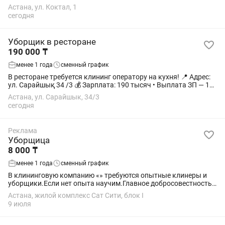
важно (с дальнейшем обучением); график 6/1 Есть график в
Астана, ул. Коктал, 1
день и в ночь. - заработная...
сегодня
Уборщик в ресторане
190 000 ₸
менее 1 года
сменный график
В ресторане требуется клининг оператору на кухня! 📍 Адрес:
ул. Сарайшық 34 /3 💰 Зарплата: 190 тысяч • Выплата ЗП — 10
числа •Счета не должны находиться в Аресте КАСПИЙ
Астана, ул. Сарайшык, 34/3
ДОЛЖЕН БЫТЬ ОТКРЫТЫМ....
сегодня
Реклама
Уборщица
8 000 ₸
менее 1 года
сменный график
В клининговую компанию «» требуются опытные клинеры и
уборщики.Если нет опыта научим.Главное добросовестность
и стрессоустойчивость.Зп зависит от объема
Астана, жилой комплекс Сат Сити, блок I
работы,начинается от 8к(условно влажная...
9 июля