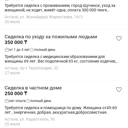
Требуется сиделка с проживанием, город Щучинск, уход за
женщиной, не ходит, живёт одна, оплата 300 000 тенге
Сиделка керек, бирге турып жасайтын, айел адам, Щучинск
Астана, ул. Жанайдара Жирентаева, 19/3
каласында турады, жасы 71 де,...
30 июля
Сиделка по уходу за пожилыми людьми
350 000 ₸
от 1 до 3 лет
полный день
Требуется сиделка с медицинским образованием для
женщины 69 лет. Вес подопечной 65 кг, состояние ходячее,
имеется прогрессирующий Альцгеймер. Требования к сиделке:
Астана, пр-т Тауелсиздик, 32
от 30 до 55 лет, национальность не...
27 июля
Сиделка в частном доме
250 000 ₸
нет опыта
полный день
Требуется сиделка и помощница по дому. Женщина от45-60
лет , энергичная, добрая, аккуратная,добросовестная.
Астана, ул. Караоткель, 56
25 июля