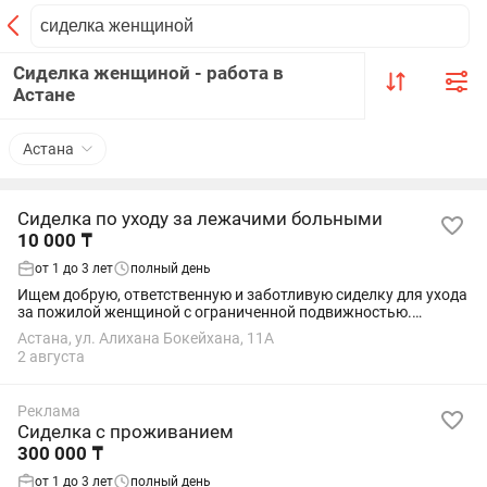
Сиделка женщиной - работа в
Астане
Астана
Сиделка по уходу за лежачими больными
10 000 ₸
от 1 до 3 лет
полный день
Ищем добрую, ответственную и заботливую сиделку для ухода
за пожилой женщиной с ограниченной подвижностью.
Обязанности: • уход за бабушкой в течение дня; • смена
Астана, ул. Алихана Бокейхана, 11А
памперсов и проведение гигиенических...
2 августа
Реклама
Сиделка с проживанием
300 000 ₸
от 1 до 3 лет
полный день