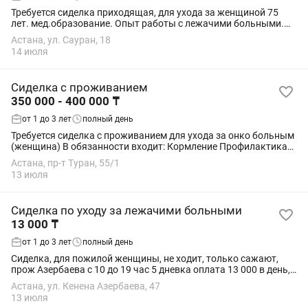
Требуется сиделка приходящая, для ухода за женщиной 75
лет. мед.образование. Опыт работы с лежачими больными.
Ответственность, доброжелательность , терпеливость.
Астана, ул. Сауран, 18
Владение русским языком...
14 июля
Сиделка с проживанием
350 000 - 400 000 ₸
от 1 до 3 лет
полный день
Требуется сиделка с проживанием для ухода за онко больным
(женщина) В обязанности входит: Кормление Профилактика
пролежней Гигиена Во время прием лекарств Измерение
Астана, пр-т Туран, 55/1
температуры и давления....
13 июля
Сиделка по уходу за лежачими больными
13 000 ₸
от 1 до 3 лет
полный день
Сиделка, для пожилой женщины, не ходит, только сажают,
прож Азербаева с 10 до 19 час 5 дневка оплата 13 000 в день,
памперс менять, подмывать, кушать готовить Нужна
Астана, ул. Кенена Азербаева, 47
физический крепкая сиделка
13 июля