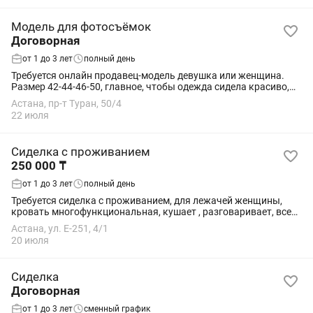
Модель для фотосъёмок
Договорная
от 1 до 3 лет
полный день
Требуется онлайн продавец-модель девушка или женщина.
Размер 42-44-46-50, главное, чтобы одежда сидела красиво,
гармоничные пропорции. Обязанности: Примерять одежду на
Астана, пр-т Туран, 50/4
себе, манекене, Снимать на...
22 июля
Сиделка с проживанием
250 000 ₸
от 1 до 3 лет
полный день
Требуется сиделка с проживанием, для лежачей женщины,
кровать многофункциональная, кушает , разговаривает, все
понимает.
Астана, ул. Е-251, 4/1
20 июля
Сиделка
Договорная
от 1 до 3 лет
сменный график