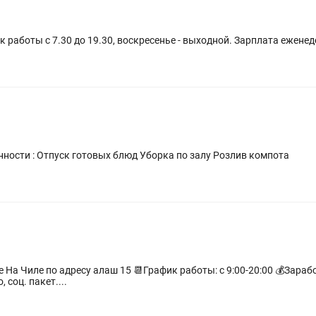
к работы с 7.30 до 19.30, воскресенье - выходной. Зарплата еженед
В столовую требуется раздатчица Обязанности : Отпуск готовых блюд Уборка по залу Розлив компота
соц. пакет....