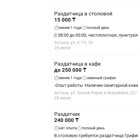
Раздатчица в столовой
15 000 ₸
менее 1 года
полный день
С 08:00 до 00:00, чистоплотная, пунктуа
Астана, ул. Е-15, 16
28 июля
Раздатчица в кафе
до 250 000 ₸
менее 1 года
сменный график
Астана, ул. Ханов Керея и Жанибека, 22/
28 июля
Раздатчик
240 000 ₸
нет опыта
полный день
В столовую требуется раздатчица График 5/2 с 7:30 до 16 Зп 240 000 ,еженедельно 60000 Обязанности: Раздача еды Работа с кассой Отчет по