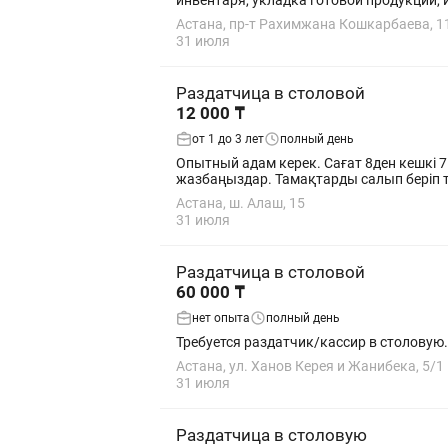
Астана, пр-т Рахимжана Кошкарбаева, 1
31 июля
Раздатчица в столовой
12 000 ₸
от 1 до 3 лет
полный день
Опытный адам керек. Сағат 8ден кешкі 7г
жазбаңыздар. Тамақтарды салып беріп т
Астана, ш. Алаш, 15
31 июля
Раздатчица в столовой
60 000 ₸
нет опыта
полный день
Астана, ул. Ханов Керея и Жанибека, 5/1
31 июля
Раздатчица в столовую