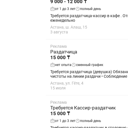
9 000 - 12 000 ₸
от 1 до 3 лет
полный день
Требуется раздатчица-кассир в кафе . Ответственные
еженедельно
Астана, ш. Алаш, 15
3 августа
Реклама
Раздатчица
15 000 ₸
нет опыта
сменный график
Требуется раздатчица (девушка) Обязанности: • Контроль аккуратной подачи и внешнего вида блюд • Вежливое общение с гостями • Поддержание
чистоты на линии раздачи • Соблюдение 
Астана, ул. Гёте, 4
15 июля
Реклама
Требуется Кассир-раздатчик
15 000 ₸
от 1 до 3 лет
полный день
Требуется кассир-раздатчик в столовую «Блок Питания» 📅 График: 2/2 ⏰ Время работы: с 07:30 до 20:30 