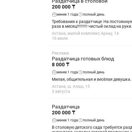
Раздатчица в столовой
200 000 ₸
менее 1 года
полный день
Требования к раздатчице: На постоянную работу с официальным оформление (студентов просьба не беспокоить!) график 2/2 с 8:00 до 20:00 оплата 2
раза в месяц!!!!!!!!! чистый оклад на руки
Астана, жилой комплекс Арнау, 14
16 июля
Реклама
Раздатчица готовых блюд
8 000 ₸
менее 1 года
полный день
Милая, общительная и весёлая девушка. 
Астана, ш. Алаш, 15
3 августа
Раздатчица
200 000 ₸
менее 1 года
полный день
В столовую детского сада требуется раз