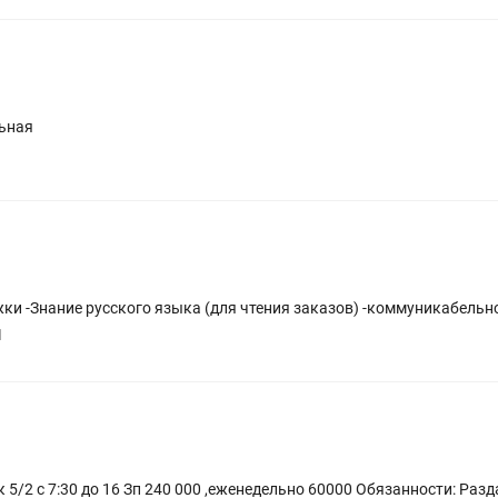
льная
-Опыт работы -Наличие санитарной книжки -Знание русского языка (для чтения заказов) -комм
1