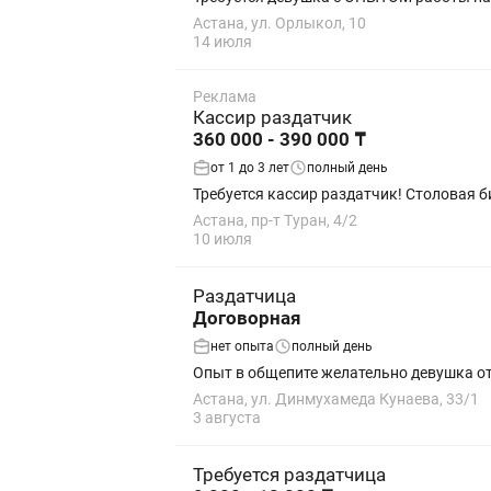
Астана, ул. Орлыкол, 10
14 июля
Реклама
Кассир раздатчик
360 000 - 390 000 ₸
от 1 до 3 лет
полный день
Астана, пр-т Туран, 4/2
10 июля
Раздатчица
Договорная
нет опыта
полный день
Опыт в общепите желательно девушка от 
Астана, ул. Динмухамеда Кунаева, 33/1
3 августа
Требуется раздатчица