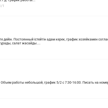
инвентаря, укладка готовой продукции, и.т.д. График работы...
1/1
е дейін. Постоянный істейтін адам керек, график хозяйкамен соглас
ұрады, салат жасайды....