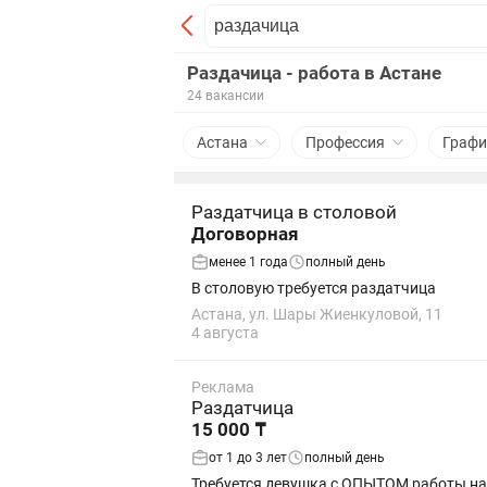
Раздачица - работа в Астане
24 вакансии
Астана
Профессия
Графи
Раздатчица в столовой
Договорная
менее 1 года
полный день
В столовую требуется раздатчица
Астана, ул. Шары Жиенкуловой, 11
4 августа
Реклама
Раздатчица
15 000 ₸
от 1 до 3 лет
полный день
Требуется девушка с ОПЫТОМ работы на р