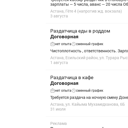
зарплаты
Астана, Гёте 4 (напротив жд. вокзала)
3 августа
Раздатчица еды в роддом
Договорная
нет опыта
сменный график
Чистоплотность , ответственность. Зарпл
Астана, Есильский район, ул. Турара Рыс
1 августа
Раздатчица в кафе
Договорная
нет опыта
сменный график
Требуется раздача на ночную смену Доне
Астана, ул. Кайыма Мухамедханова, 6Б
31 июля
Реклама