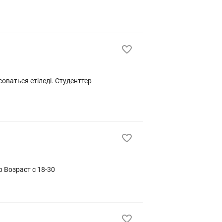
оваться етіледі. Студенттер
Требуется раздатчик/кассир в столовую. Объем работы небольшой, график 5/2 с 7:30-16:00. Писать на номер Возраст с 18-30