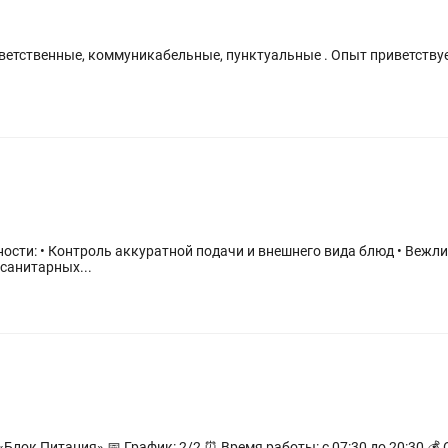
, коммуникабельные, пунктуальные . Опыт приветствуется . График 6/1 С 8:00 до 20:00
санитарных...
💰 Оплата: 15 000 тг за смену 💵 Выплата