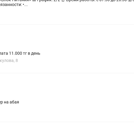
 — 5 числа, аванс — 20 числа Обязанности: •...
ата 11.000 тг в день
кулова, 8
р на абая