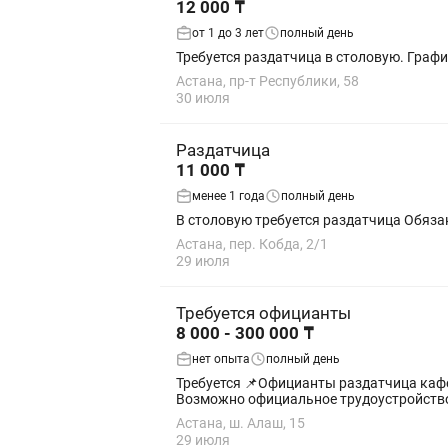
12 000 ₸
от 1 до 3 лет
полный день
Требуется раздатчица в столовую. Графи
Астана, пр-т Республики, 58
30 июля
Раздатчица
11 000 ₸
менее 1 года
полный день
Астана, пер. Кобда, 2/1
29 июля
Требуется официанты
8 000 - 300 000 ₸
нет опыта
полный день
Требуется 📌Официанты раздатчица кафе На Чиле по адресу алаш 15 📆График работы: с 9:00-20:00 💰Заработная плата: ежедневно 8тыс -10тыс 🎯
Возможно официальное трудоустройство, 
Астана, ш. Алаш, 15
29 июля