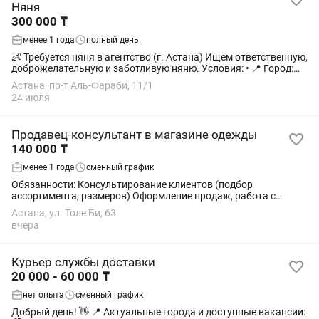
Няня
300 000 ₸
менее 1 года
полный день
👶 Требуется няня в агентство (г. Астана) Ищем ответственную,
доброжелательную и заботливую няню. Условия: • 📍 Город:
Астана • 🗓 График работы: 5/2 • 💰 Заработная плата: около
Астана, пр-т Аль-Фараби, 11/1
300 000 тг +...
24 июля
Продавец-консультант в магазине одежды
140 000 ₸
менее 1 года
сменный график
Обязанности: Консультирование клиентов (подбор
ассортимента, размеров) Оформление продаж, работа с
кассовым аппаратом Отправка онлайн заказов по городу и по
Астана, ул. Толе Би, 63
почте Контроль за порядком и чистотой в...
вчера
Курьер службы доставки
20 000 - 60 000 ₸
нет опыта
сменный график
Добрый день! 👋 📍 Актуальные города и доступные вакансии: