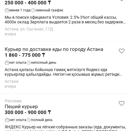
250 000 - 400 000 ₸
менее 1 года
сменный график
Мы в поиске официанта Условия: 2.5%-3%от общей кассы,
4000к оклад Зарплата выдается 2 раза в месяц без задержек
(аванс и зп) Три дня прохождения стажировки обязательно
Астана, ул. Сыганак, 17Д
Время работы 07:30 -...
вчера
Курьер по доставке еды по городу Астана
1 860 - 775 000 ₸
нет опыта
неполный день
Астана қаласы бойынша тамақ жеткізуге Яндекс еда
курьерлар қабылдайды. Негізгі не қосымша жұмыс ретінде
болады, жұмыс уақыты, еркін график. 18-63 жас аралығында.
Астана
Жаяу, вело, көлікпен. Толық ақпарат...
вчера
Реклама
Пеший курьер
300 000 - 900 000 ₸
нет опыта
полный день
ЯНДЕКС Курьер на лёгкие-собранные заказы (еда, документы,