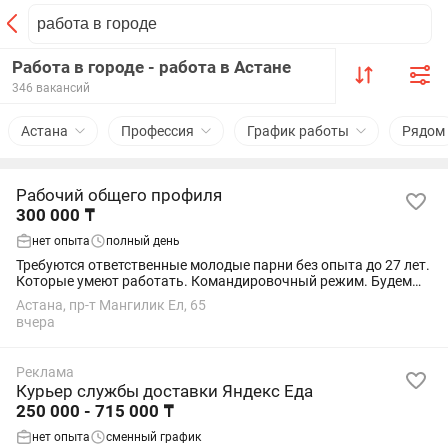
Работа в городе - работа в Астане
346 вакансий
Астана
Профессия
График работы
Рядом
Рабочий общего профиля
300 000 ₸
нет опыта
полный день
Требуются ответственные молодые парни без опыта до 27 лет.
Которые умеют работать. Командировочный режим. Будем
ездим по городам закрывать объекты .2-3 дня в каждом
Астана, пр-т Мангилик Ел, 65
городе . Питание+проживание...
вчера
Реклама
Курьер службы доставки Яндекс Еда
250 000 - 715 000 ₸
нет опыта
сменный график