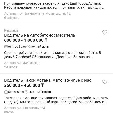
Приглашаем курьеров в сервис Яндекс Еда! Город Астана.
Работа подойдет как для постоянной занятости, так и для
подработки. 💰 Доход 🚶 Пешком — до 470 000 тг/мес 🚲
Астана, пр-т Бауыржана Момышулы, 12
Велокурьер — до 555 000 тг/мес 🏍...
6 августа
Реклама
Водитель на Автобетоносмеситель
600 000 - 1 000 000 ₸
от 1 до 3 лет
полный день
Срочно требуется водитель на миксер с опытом работы. В
день 6-7 рейсов! Обязанности: -Доставка бетона на
строительные объекты. -Поддержание чистоты и рабочего
Астана, ул. Жетиген, 9
состояния миксера. -Следить за...
24 июля
Водитель Такси Астана. Авто и жилье с нас.
350 000 - 450 000 ₸
более 6 лет
сменный график
Таксопарк в Астане приглашает водителей для работы в такси
(Яндекс). Мы официальный партнер Яндекс. Мы работаем в
тарифе Яндекс Комфорт+. Это максимальный тариф из тех где
Астана, ул. Баганалы, 24
водителю НЕ нужно:...
вчера