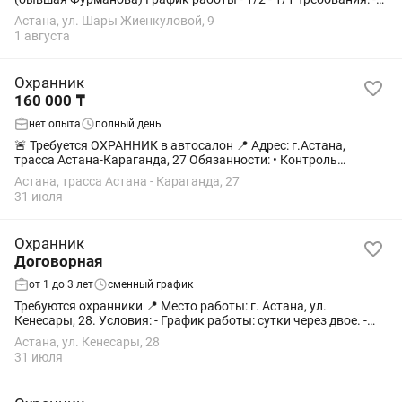
Возраст от 30 до 68 лет. - Наличие формы «Кузет» (серого
Астана, ул. Шары Жиенкуловой, 9
цвета). -Ответственность...
1 августа
Охранник
160 000 ₸
нет опыта
полный день
🚨 Требуется ОХРАННИК в автосалон 📍 Адрес: г.Астана,
трасса Астана-Караганда, 27 Обязанности: • Контроль
пропускного режима • Видеонаблюдение • Охрана объекта •
Астана, трасса Астана - Караганда, 27
Обеспечение порядка и...
31 июля
Охранник
Договорная
от 1 до 3 лет
сменный график
Требуются охранники 📍 Место работы: г. Астана, ул.
Кенесары, 28. Условия: - График работы: сутки через двое. -
Оплата: 15 000 тг за смену. - Своевременная выплата
Астана, ул. Кенесары, 28
заработной...
31 июля