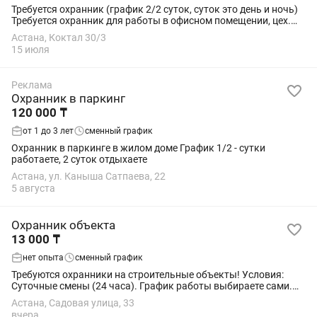
Требуется охранник (график 2/2 суток, суток это день и ночь)
Требуется охранник для работы в офисном помещении, цех.
Чистые и комфортные условия — есть душ, стиральная
Астана, Коктал 30/3
машина, раздевалка, дружный...
15 июля
Реклама
Охранник в паркинг
120 000 ₸
от 1 до 3 лет
сменный график
Охранник в паркинге в жилом доме График 1/2 - сутки
работаете, 2 суток отдыхаете
Астана, ул. Каныша Сатпаева, 22
5 августа
Охранник объекта
13 000 ₸
нет опыта
сменный график
Требуются охранники на строительные объекты! Условия:
Суточные смены (24 часа). График работы выбираете сами.
Стабильная оплата труда. По всем вопросам пишите и звоните
Астана, Садовая улица, 33
:
вчера