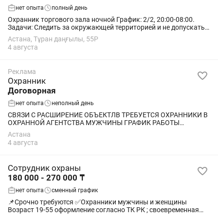
нет опыта
полный день
Охранник торгового зала ночной График: 2/2, 20:00-08:00.
Задачи: Следить за окружающей территорией и не допускать
вывоза неоплаченных товаров; Наблюдение за кассовыми
Астана, Тұран даңғылы, 55Р
операциями, выполняемыми...
4 августа
Реклама
Охранник
Договорная
нет опыта
неполный день
СВЯЗИ С РАСШИРЕНИЕ ОБЪЕКТЛВ ТРЕБУЕТСЯ ОХРАННИКИ В
ОХРАННОЙ АГЕНТСТВА МУЖЧИНЫ ГРАФИК РАБОТЫ
СКОЛЬЗЯЩИЙ ЗАРАБОТНАЯ ПЛАТА СВОЕВРЕМЕННО БЕЗ
Астана
ЗАДЕРЖЕК : ЕЖЕДНЕВНО ТРЕБОВАНИЯ ОТВЕТСТВЕННЫХ...
4 августа
Сотрудник охраны
180 000 - 270 000 ₸
нет опыта
сменный график
📌Срочно требуются ✅Охранники мужчины и женщины
Возраст 19-55 оформление согласно ТК РК ; своевременная
выплата заработной платы; график работы сменный ,1/2: (по