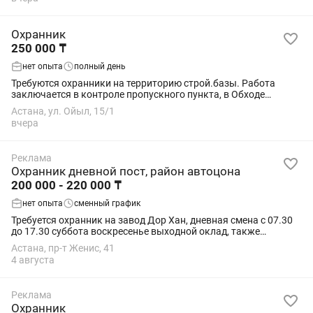
Охранник
250 000 ₸
нет опыта
полный день
Требуются охранники на территорию строй.базы. Работа
заключается в контроле пропускного пункта, в Обходе
территории, ведение журнала, и т д. Питание включено На
Астана, ул. Ойыл, 15/1
дневную смену с 08:00 до 20:00...
вчера
Реклама
Охранник дневной пост, район автоцона
200 000 - 220 000 ₸
нет опыта
сменный график
Требуется охранник на завод Дор Хан, дневная смена с 07.30
до 17.30 суббота воскресенье выходной оклад, также
требуется старший смены на завод ЖБИ КПП, район
Астана, пр-т Женис, 41
лесозавод, кирпичный график работы 2/2,...
4 августа
Реклама
Охранник