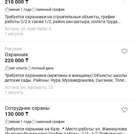
210 000 ₸
менее 1 года
сменный график
Требуется охранники на строительные объекты, график
работы 2/2 а также 1/2, район хан шатыра, оплата труда
ежемесячно без задержки, смена сутки 14000 тенге.
Астана, ул. Анет баба, 6
1 августа
Реклама
Охранник
220 000 ₸
нет опыта
полный день
Требуется охранники (мужчины и женщины) Объекты: школы
детские сады. Районы: Нура, Мухамедханова, Сыганак, Толе
би, Туран, улы дала, Коргалжынское шоссе, Ильинка. График
Астана, ул. Арганаты, 23
на выбор: 2/2 5/2 ...
1 августа
Сотрудник охраны
130 000 ₸
менее 1 года
сменный график
Требуется охранник на базу 📍 Место работы: ул. Жиенкулова
(бывшая Фурманова) График работы - 1/2 - 1/1 Требования: -