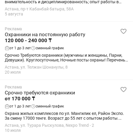
внимательность и дисциплинированность; опыт работы в
охране приветствуется, но не обязателен; умение быстро
Астана, пр-т Кабанбай батыра, 58А
реагировать в нестандартных...
5 августа
Реклама
Охранники на постоянную работу
120 000 - 240 000 ₸
от 1 до 3 лет
сменный график
Срочно Требуются охранники (мужчины и женщины, Парни,
Девушки). Круглосуточные, Ночные посты охраны! Перечень
Охраняемых объектов: Колледж: (24) часа 9 500тг смена.
Астана, ул. Телжан Шонанулы, 8
(мужчины) Медицинский Центр от...
20 июля
Реклама
Срочно требуются охранники
от 170 000 ₸
от 1 до 3 лет
сменный график
Охрана жилых комплексов по ул. Мангилик ел, Район Экспо.
За смену 17000 тенге. Возраст до 55 лет с опытом работы.
Форма классическая костюм. Все вопросы по указанному
Астана, ул. Турара Рыскулова, Nexpo Trend - 2
телефону.
10 июля