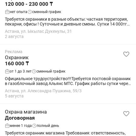
120 000 - 230 000 ₸
нет опыта
сменный график
Требуется охранники в разные объекты: частная территория,
пекарни, офисы ! Суточные и дневные смены. Сутки 14 000тг
Дневные 8 000 -9 000тг Сменный график работы! Не пишите
Астана, ул. Ыкылас Дукенулы, 31
звоните !!!
2 августа
Реклама
Охранник
160 000 ₸
от 1 до 3 лет
сменный график
Официальное трудоустройство!!!Требуется постовой охранник
в газоблочный завод Альянс МТС. График работы сутки через
двое, есть подработки. Официальное трудоустройство
Астана, ул. Александра Пушкина, 59/3
отпускные больничные...
5 августа
Охрана магазина
Договорная
менее 1 года
полный день
Требуется охранник магазина Требования: ответственность,