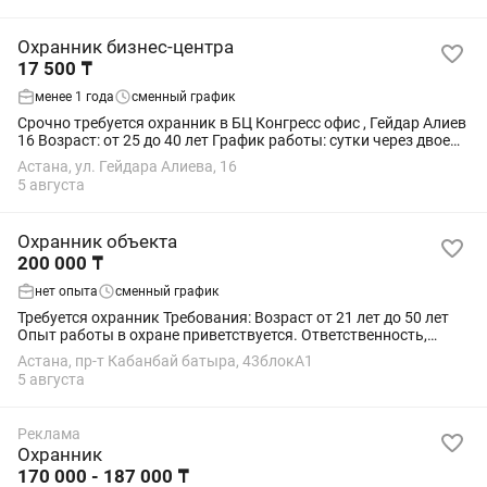
Охранник бизнес-центра
17 500 ₸
менее 1 года
сменный график
Срочно требуется охранник в БЦ Конгресс офис , Гейдар Алиев
16 Возраст: от 25 до 40 лет График работы: сутки через двое
Время работы: с 08:00 до 08:00 следующего дня Оплата: 17500
Астана, ул. Гейдара Алиева, 16
тг за...
5 августа
Охранник объекта
200 000 ₸
нет опыта
сменный график
Требуется охранник Требования: Возраст от 21 лет до 50 лет
Опыт работы в охране приветствуется. Ответственность,
дисциплинированность и пунктуальность. Отсутствие
Астана, пр-т Кабанбай батыра, 43блокA1
судимости. Умение вежливо общаться...
5 августа
Реклама
Охранник
170 000 - 187 000 ₸