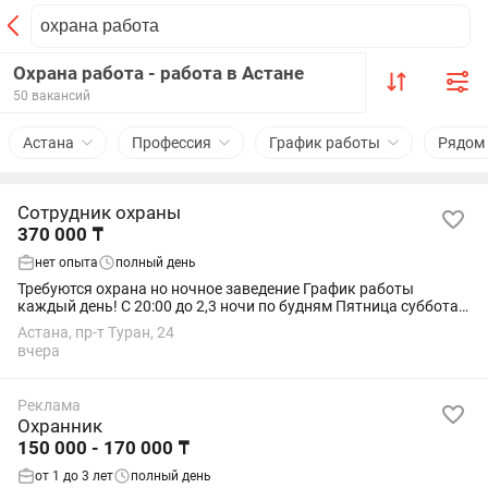
Охрана работа - работа в Астане
50 вакансий
Астана
Профессия
График работы
Рядом
Сотрудник охраны
370 000 ₸
нет опыта
полный день
Требуются охрана но ночное заведение График работы
каждый день! С 20:00 до 2,3 ночи по будням Пятница суббота с
20:00 до 04:00 Развозка питание есть! Форма белая
Астана, пр-т Туран, 24
рубашка,черные брюки,черный обувь...
вчера
Реклама
Охранник
150 000 - 170 000 ₸
от 1 до 3 лет
полный день