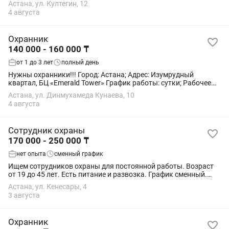
Астана, ул. Култегин, 12
24 часов: 08:00 до 08.00:...
4 августа
Охранник
140 000 - 160 000 ₸
от 1 до 3 лет
полный день
Нужны охранники!!! Город: Астана; Адрес: Изумрудный
квартал, БЦ «Emerald Tower» График работы: сутки; Рабочее
время: 08:00-08:00 Зарплата: - Постовой суточный охранник в
Астана, ул. Динмухамеда Кунаева, 10
месяц - 150 000-160 000тг -...
4 августа
Сотрудник охраны
170 000 - 250 000 ₸
нет опыта
сменный график
Ищем сотрудников охраны для постоянной работы. Возраст
от 19 до 45 лет. Есть питание и развозка. График сменный.
Охранники требуются в супермаркет “Small” по адресу
Астана, ул. Кенесары, 4
ул.Кенесары 4.
3 августа
Охранник