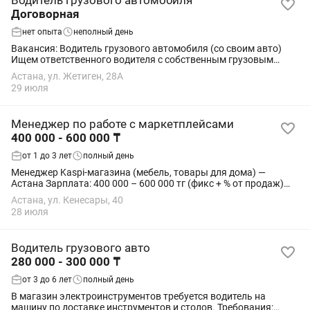
Водитель грузового автомобиля
Договорная
нет опыта
неполный день
Вакансия: Водитель грузового автомобиля (со своим авто)
Ищем ответственного водителя с собственным грузовым
автомобилем для работы с фулфилмент-складами.
Астана, ул. Жетиген, 28А
Обязанности: - Доставка товаров на склады...
29 июля
Менеджер по работе с маркетплейсами
400 000 - 600 000 ₸
от 1 до 3 лет
полный день
Менеджер Kaspi-магазина (мебель, товары для дома) —
Астана Зарплата: 400 000 – 600 000 тг (фикс + % от продаж)
Финальная цифра — по результатам собеседования и опыту.
Астана, ул. Кенесары, 40
Сильный кандидат с реальными...
28 июля
Водитель грузового авто
280 000 - 300 000 ₸
от 3 до 6 лет
полный день
В магазин электроинструментов требуется водитель на
машину по доставке инструментов и столов. Требования: