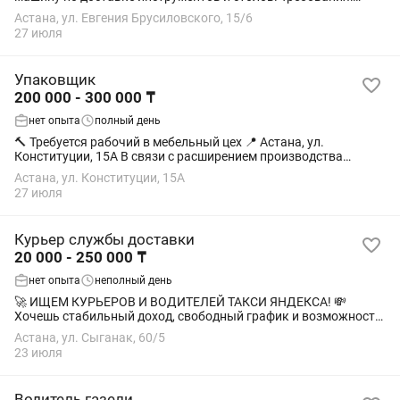
аккуратное вождение,умение общаться с клиентами,
Астана, ул. Евгения Брусиловского, 15/6
пунктуальность, без вредных привычек...
27 июля
Упаковщик
200 000 - 300 000 ₸
нет опыта
полный день
🔨 Требуется рабочий в мебельный цех 📍 Астана, ул.
Конституции, 15А В связи с расширением производства
приглашаем рабочего в мебельный цех. Можно без опыта —
Астана, ул. Конституции, 15А
всему обучим! Мы предлагаем: ✅...
27 июля
Курьер службы доставки
20 000 - 250 000 ₸
нет опыта
неполный день
🚀 ИЩЕМ КУРЬЕРОВ И ВОДИТЕЛЕЙ ТАКСИ ЯНДЕКСА! 💸
Хочешь стабильный доход, свободный график и возможность
выбрать удобный способ доставки? Тогда присоединяйся к
Астана, ул. Сыганак, 60/5
нашей команде! 🤝 🚚 Доставляй так, как...
23 июля
Водитель газели