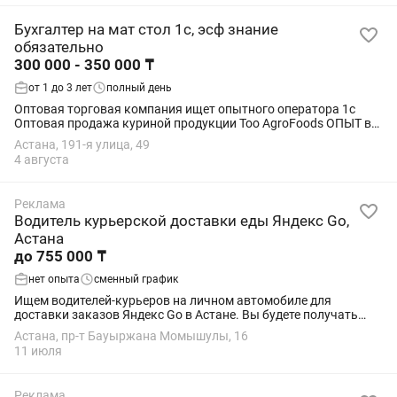
Бухгалтер на мат стол 1с, эсф знание
обязательно
300 000 - 350 000 ₸
от 1 до 3 лет
полный день
Оптовая торговая компания ищет опытного оператора 1с
Оптовая продажа куриной продукции Too AgroFoods ОПЫТ в
бухгалтерии ОБЯЗАТЕЛЬНО !!!! Накладные, ЭСФ, эавр , 1с
Астана, 191-я улица, 49
Поступление товара, перемещение...
4 августа
Реклама
Водитель курьерской доставки еды Яндекс Go,
Астана
до 755 000 ₸
нет опыта
сменный график
Ищем водителей-курьеров на личном автомобиле для
доставки заказов Яндекс Go в Астане. Вы будете получать
заказы в приложении, забирать их из ресторанов, кафе или
Астана, пр-т Бауыржана Момышулы, 16
магазинов и доставлять клиентам....
11 июля
Реклама