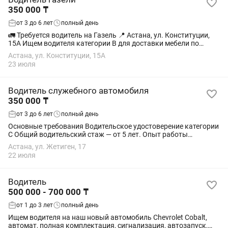
350 000 ₸
от 3 до 6 лет
полный день
🚛 Требуется водитель на Газель 📍 Астана, ул. Конституции,
15А Ищем водителя категории B для доставки мебели по
Астане. Нужен ответственный человек, которому можно
Астана, ул. Конституции, 15А
доверить автомобиль, груз и...
23 июля
Водитель служебного автомобиля
350 000 ₸
от 3 до 6 лет
полный день
Основные требования Водительское удостоверение категории
C Общий водительский стаж — от 5 лет. Опыт работы
водителем на «Газели» или аналогичном коммерческом
Астана, ул. Жетиген, 17
транспорте — от 2–3 лет. Опыт доставки...
22 июля
Водитель
500 000 - 700 000 ₸
от 1 до 3 лет
полный день
Ищем водителя на наш новый автомобиль Chevrolet Cobalt,
автомат, полная комплектация, сигнализация, автозапуск,