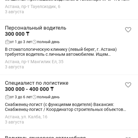
получаешь: — Доход уже в первый день — Авто от компании
Астана, пр-т Тауелсиздик, 6
(АКПП, 2025 года, без пробега) —...
3 августа
Персональный водитель
300 000 ₸
от 1 до 3 лет
полный день
В стоматологическую клинику (левый берег, г. Астана)
требуется водитель с личным автомобилем. Ищем
ответственного, аккуратного и опытного водителя для
Астана, пр-т Мангилик Ел, 35
долгосрочного сотрудничества. Обязанности: •...
3 августа
Специалист по логистике
300 000 - 400 000 ₸
от 3 до 6 лет
полный день
Снабженец-логист (с функциями водителя) Вакансия:
Снабженец-логист / Координатор строительных объектов
Компания ADS Group приглашает в команду снабженца-
Астана, ул. Калба, 16
логиста для работы с объектами по инженерным...
3 августа