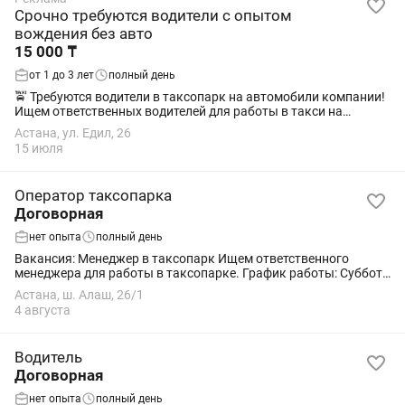
Срочно требуются водители с опытом
вождения без авто
15 000 ₸
от 1 до 3 лет
полный день
🚖 Требуются водители в таксопарк на автомобили компании!
Ищем ответственных водителей для работы в такси на
автомобилях парка. ✅ Автомобиль предоставляет компания
Астана, ул. Едил, 26
✅ Доход 50/50 ✅Толиво 50/50 ✅...
15 июля
Оператор таксопарка
Договорная
нет опыта
полный день
Вакансия: Менеджер в таксопарк Ищем ответственного
менеджера для работы в таксопарке. График работы: Суббота
и воскресенье С 09:00 до 20:00 Заработная плата: 90 000 тенге
Астана, ш. Алаш, 26/1
Обязанности: ...
4 августа
Водитель
Договорная
нет опыта
полный день