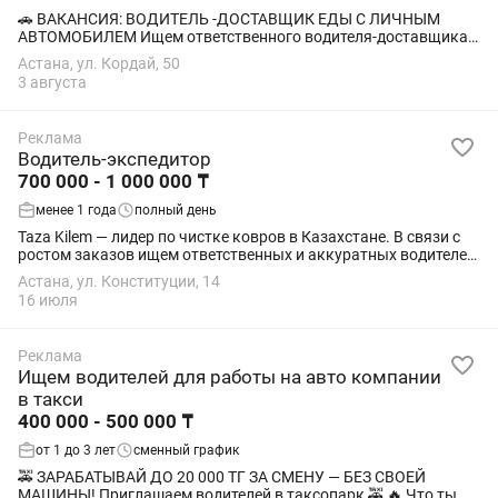
🚗 ВАКАНСИЯ: ВОДИТЕЛЬ -ДОСТАВЩИК ЕДЫ С ЛИЧНЫМ
АВТОМОБИЛЕМ Ищем ответственного водителя-доставщика с
личным автомобилем. доставка еды Требования: Наличие
Астана, ул. Кордай, 50
личного автомобиля. Опыт работы...
3 августа
Реклама
Водитель-экспедитор
700 000 - 1 000 000 ₸
менее 1 года
полный день
Taza Kilem — лидер по чистке ковров в Казахстане. В связи с
ростом заказов ищем ответственных и аккуратных водителей-
экспедиторов с личным автомобилем для доставки ковров
Астана, ул. Конституции, 14
клиентам. 💼...
16 июля
Реклама
Ищем водителей для работы на авто компании
в такси
400 000 - 500 000 ₸
от 1 до 3 лет
сменный график
🚕 ЗАРАБАТЫВАЙ ДО 20 000 ТГ ЗА СМЕНУ — БЕЗ СВОЕЙ
МАШИНЫ! Приглашаем водителей в таксопарк 🚕 🔥 Что ты