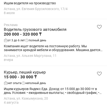
Ищем водителя на производство
Астана, ул. Евгения Брусиловского, 17/4
8 июля
Реклама
Водитель грузового автомобиля
200 000 - 320 000 ₸
от 3 до 6 лет
полный день
Компания ищет водителя на постоянную работу. Мы
занимается арендой мебели и оборудования. Машина дается
от компании, в отличном состоянии. В обязанности входит
Астана, ул. Алькея Маргулана, 11
своевременная доставка и забор...
вчера
Курьер, пеший курьер
15 000 - 30 000 ₸
нет опыта
неполный день
Ищем курьеров Яндекс.Еда. Доход: от 15 000 до 30 000 тг в
день Условия: • ежедневные выплаты; • свободный график; •
без опыта; • можно совмещать с работой или учебой; • заказы
Астана, ул. Кажымукана, 20
приходят рядом с...
4 августа