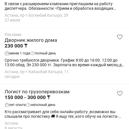
В связи с расширением компании приглашаем на работу
диспетчера. Обязанности: •Прием и обработка входящих
звонков •Контроль выполнения заявок и соблюдения сроков.
Астана, пр-т Богенбай Батыра, 29
•Ведение документации и...
27 июля
Реклама
Дворник жилого дома
230 000 ₸
менее 1 года
полный день
Срочно требуются дворники. График 8:00 до 16:00. 12:00 до
13:00 обед. Зп 230 000 тг. Зарплата во время каждый месяц до
05. Адрес кабанбай батыра 11 Остановка 17 гимназия. Жк
Астана, пр-т Кабанбай батыра, 11
Труимф Астана. 4....
сегодня
Логист по грузоперевозкам
150 000 - 300 000 ₸
нет опыта
неполный день
Кто рассматривает для себя онлайн-работу ,возможно вы
слышали про логистику 🚚 Я ищу тех ,кого обучу на логиста-
диспетчера. Обучение платное 10тыс тг. Для того чтобы
Астана
получить навыки и знания для...
8 августа