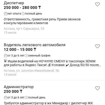
Диспетчер
250 000 - 280 000 ₸
нет опыта
полный день
Ответственность, грамотная речь Прием звонков
консультирование клиентов
Астана, пр-т Сарыарка, 35
15 июля
Водитель легкового автомобиля
12 000 - 15 000 ₸
от 3 до 6 лет
сменный график
🚖 Ищем водителей на НОЧНУЮ СМЕНУ в таксопарк SENIM
для работы в Яндекс.Такси! 💰 Условия: ✔️ Доход 50/50 после
всех расходов ✔️ Без аренды и без плана ✔️ Ежедневные
Астана, ул. Шолпан Иманбаевой, 5Б
выплаты ✔️ Работа на...
14 июля
Администратор
250 000 ₸
от 3 до 6 лет
полный день
Требуется администратор в жк Менеджер / диспетчер ЖК