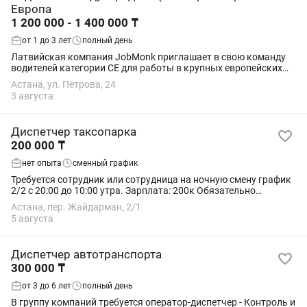
Европа
1 200 000 - 1 400 000 ₸
от 1 до 3 лет
полный день
Латвийская компания JobMonk приглашает в свою команду
водителей категории CE для работы в крупных европейских
транспортных компаниях. Мы предлагаем стабильную работу
Астана, ул. Петрова, 24
на современных тягачах,...
3 августа
Диспетчер таксопарка
200 000 ₸
нет опыта
сменный график
Требуется сотрудник или сотрудница на ночную смену график
2/2 с 20:00 до 10:00 утра. Зарплата: 200к Обязательно
владение казахского и русского языка В ночную смену
Астана, пер. Жайдарман, 2/1
отвечать на сообщение и на звонки...
5 августа
Диспетчер автотранспорта
300 000 ₸
от 3 до 6 лет
полный день
В группу компаний требуется оператор-диспетчер - Контроль и