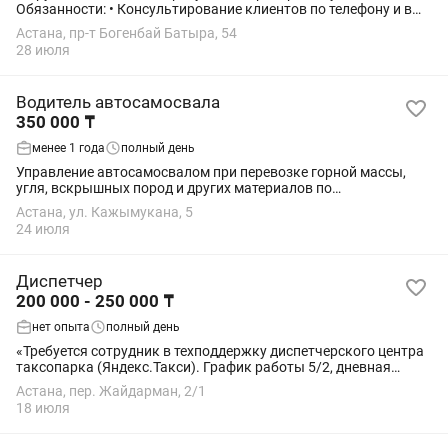
Обязанности: • Консультирование клиентов по телефону и в
мессенджерах • Прием заявок и обработка обращений •
Астана, пр-т Богенбай Батыра, 54
Предоставление информации по...
28 июля
Водитель автосамосвала
350 000 ₸
менее 1 года
полный день
Управление автосамосвалом при перевозке горной массы,
угля, вскрышных пород и других материалов по
технологическим дорогам карьера. Подача автомобиля под
Астана, ул. Кажымукана, 5
погрузку и разгрузку, соблюдение сигналов...
24 июля
Диспетчер
200 000 - 250 000 ₸
нет опыта
полный день
«Требуется сотрудник в техподдержку диспетчерского центра
таксопарка (Яндекс.Такси). График работы 5/2, дневная
смена. Заработная плата — 200 000 тенге в месяц. Работа
Астана, пер. Жайдарман, 2/1
подходит без опыта — мы обучаем...
18 июля