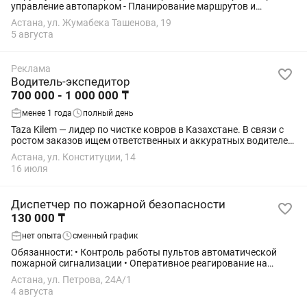
управление автопарком - Планирование маршрутов и
графиков работы - Прием и обработка заявок С 08:00 до 18:00
Астана, ул. Жумабека Ташенова, 19
(с 18:00 до 20:00 быть на...
5 августа
Реклама
Водитель-экспедитор
700 000 - 1 000 000 ₸
менее 1 года
полный день
Taza Kilem — лидер по чистке ковров в Казахстане. В связи с
ростом заказов ищем ответственных и аккуратных водителей-
экспедиторов с личным автомобилем для доставки ковров
Астана, ул. Конституции, 14
клиентам. 💼...
16 июля
Диспетчер по пожарной безопасности
130 000 ₸
нет опыта
сменный график
Обязанности: • Контроль работы пультов автоматической
пожарной сигнализации • Оперативное реагирование на
сигналы тревоги • Мониторинг системы видеонаблюдения •
Астана, ул. Петрова, 24А/1
Фиксация и передача информации о...
4 августа