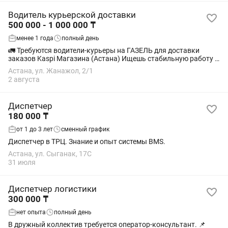
Водитель курьерской доставки
500 000 - 1 000 000 ₸
менее 1 года
полный день
🚛 Требуются водители-курьеры на ГАЗЕЛЬ для доставки
заказов Kaspi Магазина (Астана) Ищешь стабильную работу с
высоким доходом? Присоединяйся к нашей команде! Мы
Астана, ул. Жанажол, 2/1
обеспечим всем необходимым для работы...
2 августа
Диспетчер
180 000 ₸
от 1 до 3 лет
сменный график
Диспетчер в ТРЦ. Знание и опыт системы BMS.
Астана, ул. Сыганак, 17С
31 июля
Диспетчер логистики
300 000 ₸
нет опыта
полный день
В дружный коллектив требуется оператор-консультант. 📌