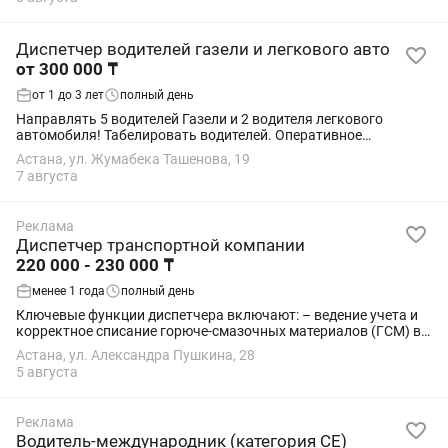
Диспетчер водителей газели и легкового авто
от 300 000 ₸
от 1 до 3 лет
полный день
Направлять 5 водителей Газели и 2 водителя легкового
автомобиля! Табелировать водителей. Оперативное
управление перевозками, контроль перемещения ТС (GPS
Астана, ул. Жумабека Ташенова, 19
ГЛОНАСС), оформление путевых листов, связь...
7 августа
Реклама
Диспетчер транспортной компании
220 000 - 230 000 ₸
менее 1 года
полный день
Ключевые функции диспетчера включают: – ведение учета и
корректное списание горюче-смазочных материалов (ГСМ) в
специализированной программе; – своевременное и точное
Астана, ул. Александра Пушкина, 28
заполнение необходимых журналов...
5 августа
Реклама
Водитель-международник (категория CE)