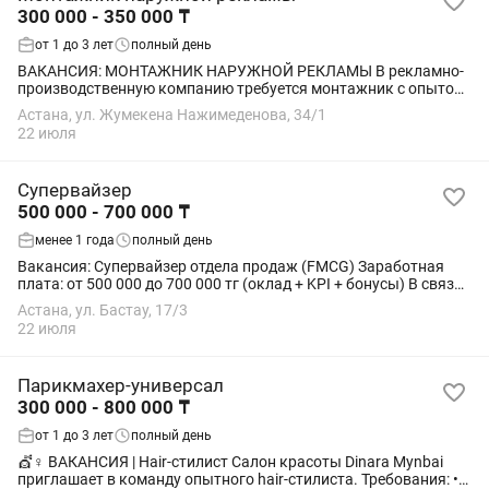
300 000 - 350 000 ₸
от 1 до 3 лет
полный день
ВАКАНСИЯ: МОНТАЖНИК НАРУЖНОЙ РЕКЛАМЫ В рекламно-
производственную компанию требуется монтажник с опытом
работы в сфере полиграфии и наружной рекламы.
Астана, ул. Жумекена Нажимеденова, 34/1
Требования: Опыт работы монтажником в рекламных...
22 июля
Супервайзер
500 000 - 700 000 ₸
менее 1 года
полный день
Вакансия: Супервайзер отдела продаж (FMCG) Заработная
плата: от 500 000 до 700 000 тг (оклад + KPI + бонусы) В связи
с расширением компании приглашаем в команду
Астана, ул. Бастау, 17/3
Супервайзера отдела...
22 июля
Парикмахер-универсал
300 000 - 800 000 ₸
от 1 до 3 лет
полный день
💇♀️ ВАКАНСИЯ | Hair-стилист Салон красоты Dinara Mynbai
приглашает в команду опытного hair-стилиста. Требования: •