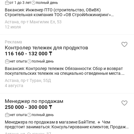
от 1 до 3 лет
полный день
Вакансия: Инженер ПТО (строительство, ОВиВК)
Строительная компания ТОО «ОВ СтройИнжиниринг»
приглашает на постоянную работу инженера ПТО с опытом
Астана, пр-т Мангилик Ел, 53
работы. Обязанности: Подготовка и ведение...
12 июля
Реклама
Контролер тележек для продуктов
116 160 - 132 000 ₸
нет опыта
полный день
Вакансия: Контролер тележек Обязанности: Сбор и возврат
покупательских тележек на специально отведенные места.
Контроль наличия и исправности тележек. Поддержание
Астана, пр-т Туран, 55Д
порядка на территории,...
4 августа
Менеджер по продажам
250 000 - 300 000 ₸
нет опыта
полный день
Менеджера по продажам в магазине БайTime. 🔹 Чем
предстоит заниматься: Консультирование клиентов; Продажа
техники; Помощь покупателям в выборе товаров. 🎓 Опыт не