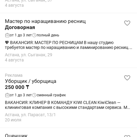
Астана, ул. Сыганак, 37
требуется - мы полностью...
4 августа
Мастер по наращиванию ресниц
Договорная
от 1 до 3 лет
полный день
💖 ВАКАНСИЯ: МАСТЕР ПО РЕСНИЦАМ В нашу студию
требуется мастер по наращиванию и ламинированию ресниц.
Что нужно делать: • Наращивание ресниц: классика, 2D, 3D и
Астана, ул. Сыганак, 29
другие объёмы • Ламинирование и...
4 августа
Реклама
Уборщик / уборщица
250 000 ₸
от 1 до 3 лет
сменный график
ВАКАНСИЯ: КЛИНЕР В КОМАНДУ KIWI CLEAN KiwiClean —
клининговая компания с высокими стандартами сервиса. Мы
расширяем команду и ищем ответственных, аккуратных и
Астана, ул. Парасат, 13/1
обучаемых клинеров, которые любят...
20 июля
Оценщик