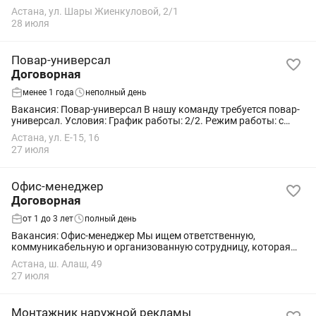
индивидуально на собеседовании). Обязанности: Ведение
Астана, ул. Шары Жиенкуловой, 2/1
строительных проектов. ...
28 июля
Повар-универсал
Договорная
менее 1 года
неполный день
Вакансия: Повар-универсал В нашу команду требуется повар-
универсал. Условия: График работы: 2/2. Режим работы: с
08:00 до 20:30. Можно без опыта — всему обучим.
Астана, ул. Е-15, 16
Своевременная выплата...
27 июля
Офис-менеджер
Договорная
от 1 до 3 лет
полный день
Вакансия: Офис-менеджер Мы ищем ответственную,
коммуникабельную и организованную сотрудницу, которая
станет лицом нашей компании и поможет обеспечить
Астана, ш. Алаш, 49
эффективную работу офиса. ### Обязанности: ...
27 июля
Монтажник наружной рекламы