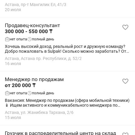
Опыт работы от 2–3 лет. • Начинающих специалистов просьба
Астана, пр-т Мангилик Ел, 41/3
не беспокоить. • Умение...
20 июля
Продавец-консультант
300 000 - 550 000 ₸
нет опыта
полный день
Хочешь высокий доход, реальный рост и дружную команду?
Добро пожаловать в Sulpak! Сколько можно заработать? От
300 000 до 550 000 т и больше — всё зависит от твоих продаж.
Астана, Астана пр. Республики, д. 52/2
Доход без потолка — оклад +...
16 июля
Менеджер по продажам
от 200 000 ₸
нет опыта
полный день
Вакансия: Менеджер по продажам (сфера мобильной техники)
📱 Ищем активного и коммуникабельного менеджера по
продажам в нашу команду! Условия: • Оклад — 200 000 тг +
Астана, ул. Жанибека Тархана, 2/6
обед • Дополнительно — % от...
15 июля
Грузчик в распределительный центр на склад