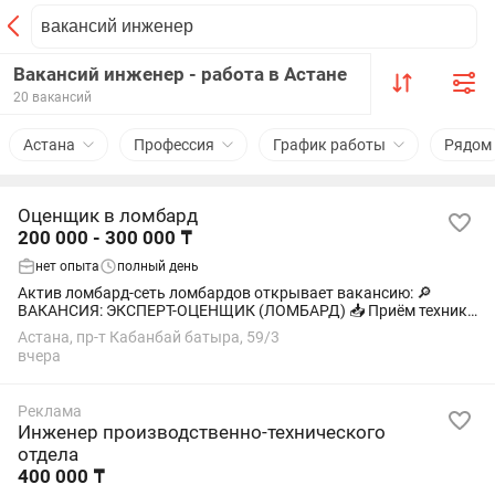
Вакансий инженер - работа в Астане
20 вакансий
Астана
Профессия
График работы
Рядом
Оценщик в ломбард
200 000 - 300 000 ₸
нет опыта
полный день
Актив ломбард-сеть ломбардов открывает вакансию: 🔎
ВАКАНСИЯ: ЭКСПЕРТ-ОЦЕНЩИК (ЛОМБАРД) 📥 Приём техники
и золота - Опыт не требуется - всему обучаем - Оплачиваемое
Астана, пр-т Кабанбай батыра, 59/3
обучение 🕒 График работы:...
вчера
Реклама
Инженер производственно-технического
отдела
400 000 ₸