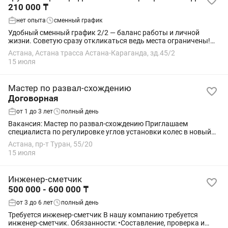
210 000 ₸
нет опыта
сменный график
Удобный сменный график 2/2 — баланс работы и личной
жизни. Советую сразу откликаться ведь места ограничены!
Sulpak – крупнейшая торговая компания Казахстана, лидер в
Астана, Астана трасса Астана-Караганда, зд.45/2
реализации электроники и бытовой...
15 июля
Мастер по развал-схождению
Договорная
от 1 до 3 лет
полный день
Вакансия: Мастер по развал-схождению Приглашаем
специалиста по регулировке углов установки колес в новый
современный автосервис. СТО расположено на территории
Астана, пр-т Туран, 55/20
действующего центра замены масла с...
15 июля
Инженер-сметчик
500 000 - 600 000 ₸
от 3 до 6 лет
полный день
Требуется инженер-сметчик В нашу компанию требуется
инженер-сметчик. Обязанности: •Составление, проверка и