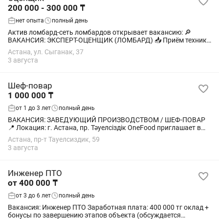
200 000 - 300 000 ₸
нет опыта
полный день
Актив ломбард-сеть ломбардов открывает вакансию: 🔎
ВАКАНСИЯ: ЭКСПЕРТ-ОЦЕНЩИК (ЛОМБАРД) 📥 Приём техники
и золота - Опыт не требуется - всему обучаем - Оплачиваемое
Астана, ул. Сыганак, 37
обучение 🕒 График работы:...
3 августа
Шеф-повар
1 000 000 ₸
от 1 до 3 лет
полный день
ВАКАНСИЯ: ЗАВЕДУЮЩИЙ ПРОИЗВОДСТВОМ / ШЕФ-ПОВАР
📍 Локация: г. Астана, пр. Тәуелсіздік OneFood приглашает в
команду сильного руководителя пищевого производства,
Астана, пр-т Тауелсиздик, 59
который сможет выстроить эффективную...
3 августа
Инженер ПТО
от 400 000 ₸
от 3 до 6 лет
полный день
Вакансия: Инженер ПТО Заработная плата: 400 000 тг оклад +
бонусы по завершению этапов объекта (обсуждается