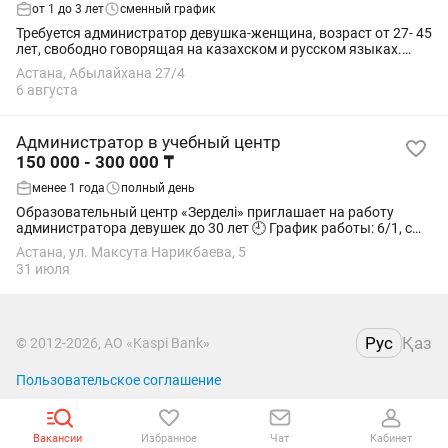
от 1 до 3 лет
сменный график
Требуется администратор девушка-женщина, возраст от 27- 45
лет, свободно говорящая на казахском и русском языках.
Высшее образование. Коммуникабельная, креативная,
Астана, Абылайхана 27/4
ответственная, грамотная, с...
6 августа
Администратор в учебный центр
150 000 - 300 000 ₸
менее 1 года
полный день
Образовательный центр «Зерделі» приглашает на работу
администратора девушек до 30 лет 🕘 График работы: 6/1, с
9:00 до 18:00. В некоторые дни занятость может быть до
Астана, ул. Максута Нарикбаева, 5
обеда или после...
31 июля
Рус
Қаз
© 2012-2026, АО «Kaspi Bank»
Пользовательское соглашение
Вакансии
Избранное
Чат
Кабинет